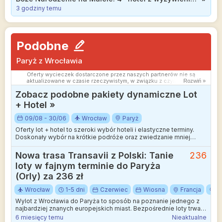
3 godziny temu
Podobne
Paryż z Wrocławia
Oferty wycieczek dostarczone przez naszych partnerów nie są
aktualizowane w czasie rzeczywistym, w związku z czym ceny i
Rozwiń »
dostępność ofert mogą się nieznacznie różnić od aktualnych.
Zobacz podobne pakiety dynamiczne Lot
Dokładamy wszelkich starań aby rozbieżności były jak najmniejsze.
+ Hotel »
09/08 - 30/06
Wrocław
Paryż
Oferty lot + hotel to szeroki wybór hoteli i elastyczne terminy.
Doskonały wybór na krótkie podróże oraz zwiedzanie mniej
wakacyjnych kierunków.
Nowa trasa Transavii z Polski: Tanie
236
loty w fajnym terminie do Paryża
(Orly) za 236 zł
Wrocław
1-5 dni
Czerwiec
Wiosna
Francja
P
Wylot z Wrocławia do Paryża to sposób na poznanie jednego z
najbardziej znanych europejskich miast. Bezpośrednie loty trwają
niespełna 2,5 godziny, co sprawia, że stolica Francji staje się
6 miesięcy temu
Nieaktualne