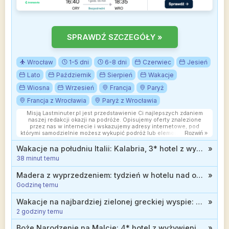
SPRAWDŹ SZCZEGÓŁY »
Wrocław
1-5 dni
6-8 dni
Czerwiec
Jesień
Lato
Październik
Sierpień
Wakacje
Wiosna
Wrzesień
Francja
Paryż
Francja z Wrocławia
Paryż z Wrocławia
Misją Lastminuter.pl jest przedstawienie Ci najlepszych zdaniem
naszej redakcji okazji na podróże. Opisujemy oferty znalezione
przez nas w internecie i wskazujemy adresy internetowe, pod
którymi samodzielnie możesz wykupić podróż lub elementy podróży.
Rozwiń »
Ceny w artykułach są aktualne w chwili publikacji. Możemy
otrzymywać wynagrodzenie od partnerów handlowych, do których
Wakacje na południu Italii: Kalabria, 3* hotel z wyżywieniem plus od 2699 zł
»
Cię przekierowujemy. Nie ma to wpływu na cenę Twojej wycieczki.
38 minut temu
Powielanie publikacji zabronione.
Madera z wyprzedzeniem: tydzień w hotelu nad oceanem (ze śniadaniami) od 1869 zł
»
Godzinę temu
Wakacje na najbardziej zielonej greckiej wyspie: Korfu, hotel z wyżywieniem od 2399 zł
»
2 godziny temu
Boże Narodzenie na Malcie: 4* hotel z wyżywieniem za 1671 zł
»