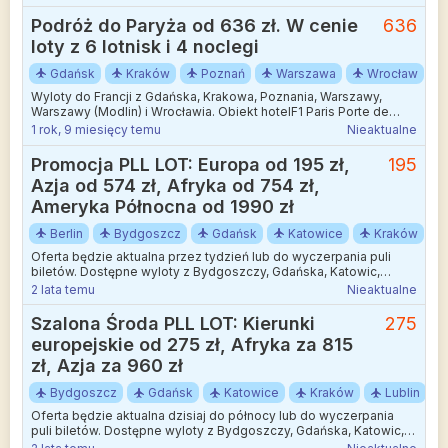
niemal na wyciągnięcie ręki. To świetna wiadomość dla
wszystkich, którzy chcą poczuć klimat Paryża bez długiego
Podróż do Paryża od 636 zł. W cenie
636
planowania i przesiadek.
loty z 6 lotnisk i 4 noclegi
Gdańsk
Kraków
Poznań
Warszawa
Wrocław
Wyloty do Francji z Gdańska, Krakowa, Poznania, Warszawy,
Warszawy (Modlin) i Wrocławia. Obiekt hotelF1 Paris Porte de
Châtillon będzie dobrą bazą wypadową do zwiedzania miasta.
1 rok, 9 miesięcy temu
Nieaktualne
Do stacji metra jest ok. 9 min piechotą.
Promocja PLL LOT: Europa od 195 zł,
195
Azja od 574 zł, Afryka od 754 zł,
Ameryka Północna od 1990 zł
Berlin
Bydgoszcz
Gdańsk
Katowice
Kraków
Oferta będzie aktualna przez tydzień lub do wyczerpania puli
biletów. Dostępne wyloty z Bydgoszczy, Gdańska, Katowic,
Krakowa, Lublina, Poznania, Rzeszowa, Szczecina, Warszawy,
2 lata temu
Nieaktualne
Radomia, Wrocławia i Zielonej Góry. Daty podróży w zależności
od kierunku od 1 lutego do 31 maja tego roku.
Szalona Środa PLL LOT: Kierunki
275
europejskie od 275 zł, Afryka za 815
zł, Azja za 960 zł
Bydgoszcz
Gdańsk
Katowice
Kraków
Lublin
Oferta będzie aktualna dzisiaj do północy lub do wyczerpania
puli biletów. Dostępne wyloty z Bydgoszczy, Gdańska, Katowic,
Krakowa, Lublina, Poznania, Rzeszowa, Szczecina, Warszawy,