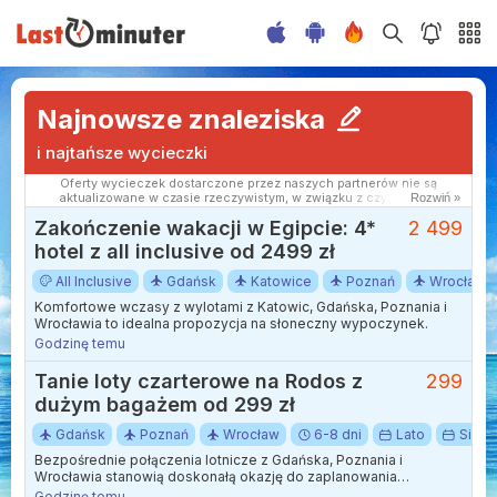
Najnowsze znaleziska
i najtańsze wycieczki
Oferty wycieczek dostarczone przez naszych partnerów nie są
aktualizowane w czasie rzeczywistym, w związku z czym ceny i
Rozwiń »
dostępność ofert mogą się nieznacznie różnić od aktualnych.
Zakończenie wakacji w Egipcie: 4*
2 499
Dokładamy wszelkich starań aby rozbieżności były jak najmniejsze.
hotel z all inclusive od 2499 zł
All Inclusive
Gdańsk
Katowice
Poznań
Wrocław
Komfortowe wczasy z wylotami z Katowic, Gdańska, Poznania i
Wrocławia to idealna propozycja na słoneczny wypoczynek.
Godzinę temu
Tanie loty czarterowe na Rodos z
299
dużym bagażem od 299 zł
Gdańsk
Poznań
Wrocław
6-8 dni
Lato
Sierp
Bezpośrednie połączenia lotnicze z Gdańska, Poznania i
Wrocławia stanowią doskonałą okazję do zaplanowania
wymarzonego wypoczynku w sercu archipelagu Dodekanezu.
Godzinę temu