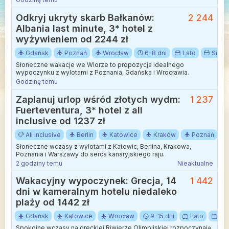
Podróż nad Morze Egejskie odbywa się w komfortowych
warunkach, pozwalając na szybkie przeniesienie się z wybrzeża
Odkryj ukryty skarb Bałkanów:
2 244
Bałtyku wprost do kolebki antycznej kultury.
Albania last minute, 3* hotel z
wyżywieniem od 2244 zł
Gdańsk
Poznań
Wrocław
6-8 dni
Lato
Sierp
Słoneczne wakacje we Wlorze to propozycja idealnego
wypoczynku z wylotami z Poznania, Gdańska i Wrocławia.
Godzinę temu
Zaplanuj urlop wśród złotych wydm:
1 237
Fuerteventura, 3* hotel z all
inclusive od 1237 zł
All Inclusive
Berlin
Katowice
Kraków
Poznań
Słoneczne wczasy z wylotami z Katowic, Berlina, Krakowa,
Poznania i Warszawy do serca kanaryjskiego raju.
2 godziny temu
Nieaktualne
Wakacyjny wypoczynek: Grecja, 14
1 442
dni w kameralnym hotelu niedaleko
plaży od 1442 zł
Gdańsk
Katowice
Wrocław
9-15 dni
Lato
Sie
Spokojne wczasy na greckiej Riwierze Olimpijskiej rozpoczynają