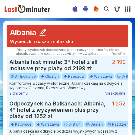
Albania
Wycieczki i nasze znaleziska
Oferty wycieczek dostarczone przez naszych partnerów nie są
aktualizowane w czasie rzeczywistym, w związku z czym ceny i
Rozwiń »
dostępność ofert mogą się nieznacznie różnić od aktualnych.
Albania last minute: 3* hotel z all
2 199
Dokładamy wszelkich starań aby rozbieżności były jak najmniejsze.
inclusive przy plaży od 2199 zł
All Inclusive
Olsztyn
Rzeszów
Warszawa
6-8 dni
Komfortowe wczasy w słonecznej Albanii czekają na odkrycie z
wylotem z Olsztyna, Rzeszowa i Warszawy.
2 dni temu
Nieaktualne
Odpoczynek na Bałkanach: Albania,
1 252
4* hotel z wyżywieniem plus przy
plaży od 1252 zł
Katowice
Warszawa
6-8 dni
Jesień
Październik
Albania czeka na odkrycie podczas wyjątkowych wczasów z