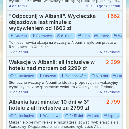
wylotem z Katowic i Warszawy które łączą bliskość piaszczystej
plaży z kameralną atmosferą.
4 dni temu
+20 zł 13 godzin temu
"Odpocznij w Albanii". Wycieczka
1 662
objazdowa last minute z
wyżywieniem od 1662 zł
Gdańsk
Rzeszów
6-8 dni
Lato
Lipiec
Wakac
To niesamowita okazja na wczasy w Albanii z wylotem prosto z
Rzeszowa lub Gdańska.
12 dni temu
Nieaktualne
Wakacje w Albanii: all inclusive w
2 299
hotelu nad morzem od 2299 zł
All Inclusive
Olsztyn
Zielona Góra
6-8 dni
Lato
Słoneczne wczasy w Albanii to idealna propozycja na wakacyjny
wypoczynek z bezpośrednim wylotem z Olsztyna lub Zielonej
Góry.
15 dni temu
Nieaktualne
Albania last minute: 10 dni w 3*
2 799
hotelu z all inclusive za 2799 zł
All Inclusive
Warszawa
9-15 dni
Lato
Lipiec
Marzenie o pełnym relaksie można zrealizować, wybierając się z
Warszawy-Okęcia prosto na słoneczne wybrzeże Albanii.