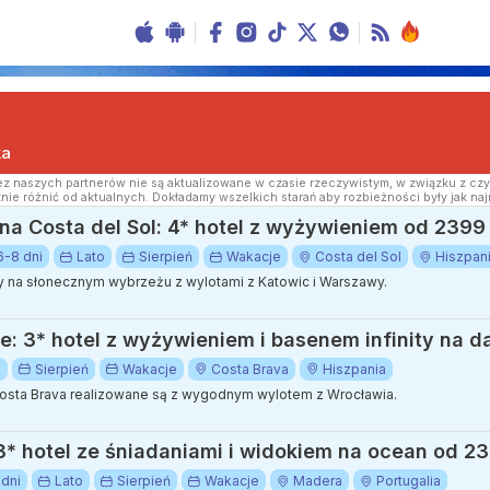
ka
z naszych partnerów nie są aktualizowane w czasie rzeczywistym, w związku z czy
nie różnić od aktualnych. Dokładamy wszelkich starań aby rozbieżności były jak naj
na Costa del Sol: 4* hotel z wyżywieniem od 2399 
6-8 dni
Lato
Sierpień
Wakacje
Costa del Sol
Hiszpan
 na słonecznym wybrzeżu z wylotami z Katowic i Warszawy.
e: 3* hotel z wyżywieniem i basenem infinity na d
o
Sierpień
Wakacje
Costa Brava
Hiszpania
sta Brava realizowane są z wygodnym wylotem z Wrocławia.
* hotel ze śniadaniami i widokiem na ocean od 23
 dni
Lato
Sierpień
Wakacje
Madera
Portugalia