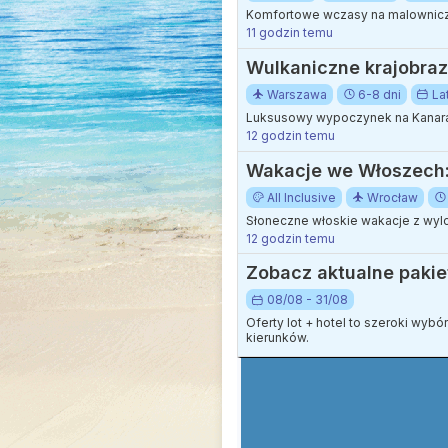
Komfortowe wczasy na malowniczej
11 godzin temu
Wulkaniczne krajobraz
Warszawa
6-8 dni
La
Luksusowy wypoczynek na Kanarac
12 godzin temu
Wakacje we Włoszech: K
All Inclusive
Wrocław
Słoneczne włoskie wakacje z wylo
12 godzin temu
Zobacz aktualne pakie
08/08 - 31/08
Oferty lot + hotel to szeroki wyb
kierunków.