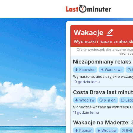
Wakacje
Wycieczki i nasze znalezis
Oferty wycieczek dostarczone prze
nieznacz
Niezapomniany relaks 
Katowice
Warszawa
Wymarzone, andaluzyjskie wczasy
10 godzin temu
Costa Brava last minut
Wrocław
6-8 dni
Lat
Słoneczne wczasy na wybrzeżu Co
11 godzin temu
Wakacje na Maderze: 3
Poznań
Wrocław
6-8