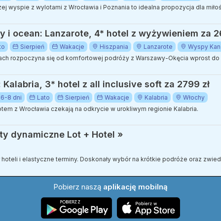
 wyspie z wylotami z Wrocławia i Poznania to idealna propozycja dla miłoś
y i ocean: Lanzarote, 4* hotel z wyżywieniem za 2
to
Sierpień
Wakacje
Hiszpania
Lanzarote
Wyspy Kana
h rozpoczyna się od komfortowej podróży z Warszawy-Okęcia wprost do s
alabria, 3* hotel z all inclusive soft za 2799 zł
6-8 dni
Lato
Sierpień
Wakacje
Kalabria
Włochy
tem z Wrocławia czekają na odkrycie w urokliwym regionie Kalabria.
ty dynamiczne Lot + Hotel »
ór hoteli i elastyczne terminy. Doskonały wybór na krótkie podróże oraz zwi
Pobierz naszą
aplikację mobilną