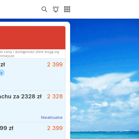
m ceny i dostępność ofert mogą się
mniejsze.
zł
2 399
ia
achu za 2328 zł
2 328
Nieaktualne
99 zł
2 399