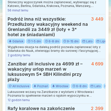
Słoneczny wypoczynek można zaplanować, wybierając się z
Katowic, Berlina, Gdańska, Krakowa, Poznania, Warszawy,
Warszawy-Modlin i Wrocławia na malowniczą Maltę.
56 minut temu
Podróż inna niż wszystkie:
3 449
Przedłużony wakacyjny weekend na
Grenlandii za 3449 zł (loty + 3*
hotel ze śniadaniami)
Gdańsk
1-5 dni
6-8 dni
9-15 dni
Lato
Lipiec
Wyjątkowa okazja na daleką podróż pozwala zaplanować loty z
Gdańska do Nuuk, otwierając bramy do surowej i fascynującej
Arktyki. Połączenie realizowane jest z wygodną przesiadką w
2 godziny temu
Kopenhadze, co pozwala na sprawną podróż w obie strony. Taka
propozycja to idealny sposób na niezapomniane wakacje w
Zanzibar all inclusive za 4699 zł –
4 699
miejscu, gdzie natura dominuje nad cywilizacją.
wakacyjny urlop marzeń w
luksusowym 5* SBH Kilindini przy
plaży
All Inclusive
Poznań
Wrocław
6-8 dni
Lato
S
Luksusowe wczasy na Zanzibarze z wylotami z Wrocławia i
Poznania to spełnienie marzeń o rajskim wypoczynku w
otoczeniu palm i turkusowego oceanu.
12 godzin temu
Rafy koralowe na zakończenie
2 399