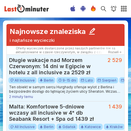
Najnowsze znaleziska
i najtańsze wycieczki
Oferty wycieczek dostarczone przez naszych partnerów nie są
aktualizowane w czasie rzeczywistym, w związku z czym ceny i
Rozwiń »
dostępność ofert mogą się nieznacznie różnić od aktualnych.
Długie wakacje nad Morzem
2 529
Dokładamy wszelkich starań aby rozbieżności były jak najmniejsze.
Czerwonym: 14 dni w Egipcie w
hotelu z all inclusive za 2529 zł
All Inclusive
Berlin
9-15 dni
Lato
Sierpień
Wa
Ten obiekt w samym sercu Hurghady oferuje wylot z Berlina i
bezpośredni dostęp do tętniącej życiem ulicy Sheraton. Wczasy
w tym miejscu to doskonała propozycja dla osób, które chcą
2 minuty temu
poczuć rytm egipskiego kurortu, mając jednocześnie
zapewniony pełen komfort, ponieważ ta wycieczka jest w opcji
Malta: Komfortowe 5-dniowe
1 439
all inclusive. Na miejscu czekają dwa baseny zewnętrzne, w tym
wczasy all inclusive w 4* db
sekcja ze zjeżdżalniami wodnymi, która dostarcza mnóstwo
radości zarówno dzieciom, jak i dorosłym.
Seabank Resort + Spa od 1439 zł
All Inclusive
Berlin
Gdańsk
Katowice
Kraków