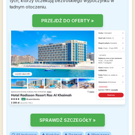
tych, którzy oczekują beztroskiego wypoczynku w
ładnym otoczeniu.
PRZEJDŹ DO OFERTY »
SPRAWDŹ SZCZEGÓŁY »
All Inclusive
Kraków
Poznań
Warszawa