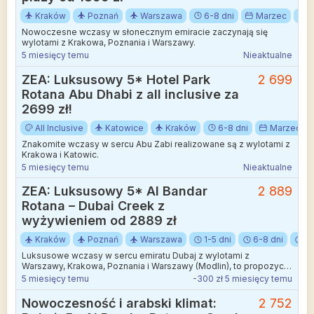
Kraków
Poznań
Warszawa
6-8 dni
Marzec
W
Nowoczesne wczasy w słonecznym emiracie zaczynają się
wylotami z Krakowa, Poznania i Warszawy.
5 miesięcy temu
Nieaktualne
ZEA: Luksusowy 5* Hotel Park
2 699
Rotana Abu Dhabi z all inclusive za
2699 zł!
All Inclusive
Katowice
Kraków
6-8 dni
Marzec
Znakomite wczasy w sercu Abu Zabi realizowane są z wylotami z
Krakowa i Katowic.
5 miesięcy temu
Nieaktualne
ZEA: Luksusowy 5* Al Bandar
2 889
Rotana – Dubai Creek z
wyżywieniem od 2889 zł
Kraków
Poznań
Warszawa
1-5 dni
6-8 dni
9-
Luksusowe wczasy w sercu emiratu Dubaj z wylotami z
Warszawy, Krakowa, Poznania i Warszawy (Modlin), to propozycja
idealna dla osób pragnących połączyć wypoczynek w
5 miesięcy temu
-300 zł 5 miesięcy temu
nowoczesnej metropolii z najwyższym standardem obsługi.
Nowoczesność i arabski klimat:
2 752