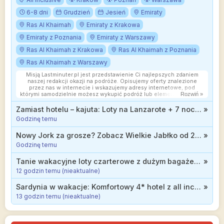
6-8 dni
Grudzień
Jesień
Emiraty
Ras Al Khaimah
Emiraty z Krakowa
Emiraty z Poznania
Emiraty z Warszawy
Ras Al Khaimah z Krakowa
Ras Al Khaimah z Poznania
Ras Al Khaimah z Warszawy
Misją Lastminuter.pl jest przedstawienie Ci najlepszych zdaniem
naszej redakcji okazji na podróże. Opisujemy oferty znalezione
przez nas w internecie i wskazujemy adresy internetowe, pod
którymi samodzielnie możesz wykupić podróż lub elementy podróży.
Rozwiń »
Ceny w artykułach są aktualne w chwili publikacji. Możemy
otrzymywać wynagrodzenie od partnerów handlowych, do których
Zamiast hotelu – kajuta: Loty na Lanzarote + 7 noclegów na łodzi za jedyne 872 zł! Rezerwacja z wyprzedzeniem
»
Cię przekierowujemy. Nie ma to wpływu na cenę Twojej wycieczki.
Godzinę temu
Powielanie publikacji zabronione.
Nowy Jork za grosze? Zobacz Wielkie Jabłko od 2358 zł!
»
Godzinę temu
Tanie wakacyjne loty czarterowe z dużym bagażem do Turcji za 299 zł
»
12 godzin temu (nieaktualne)
Sardynia w wakacje: Komfortowy 4* hotel z all inclusive w pobliżu kilku plaż za 3299 zł
»
13 godzin temu (nieaktualne)