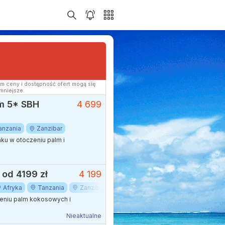
m ceny i dostępność ofert mogą się
mniejsze.
ym 5* SBH
4 699
anzania
Zanzibar
ku w otoczeniu palm i
 od 4199 zł
4 199
Afryka
Tanzania
Zanzibar
zeniu palm kokosowych i
Nieaktualne