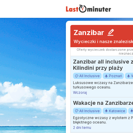
Zanzibar
Wycieczki i nasze znalezis
Oferty wycieczek dostarczone prze
nieznacz
Zanzibar all inclusiv
Kilindini przy plaży
All Inclusive
Poznań
Luksusowe wczasy na Zanzibarze z
turkusowego oceanu.
Wczoraj
Wakacje na Zanzibarze:
All Inclusive
Katowice
Egzotyczne wczasy z wylotem z P
błękitnego oceanu.
2 dni temu