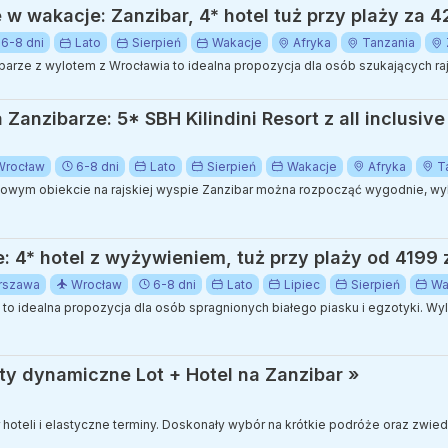
e w wakacje: Zanzibar, 4* hotel tuż przy plaży za 4
6-8 dni
Lato
Sierpień
Wakacje
Afryka
Tanzania
rze z wylotem z Wrocławia to idealna propozycja dla osób szukających rajs
anzibarze: 5* SBH Kilindini Resort z all inclusive
Wrocław
6-8 dni
Lato
Sierpień
Wakacje
Afryka
T
wym obiekcie na rajskiej wyspie Zanzibar można rozpocząć wygodnie, wybi
 4* hotel z wyżywieniem, tuż przy plaży od 4199 
rszawa
Wrocław
6-8 dni
Lato
Lipiec
Sierpień
Wa
o idealna propozycja dla osób spragnionych białego piasku i egzotyki. Wyl
ty dynamiczne Lot + Hotel na Zanzibar »
ór hoteli i elastyczne terminy. Doskonały wybór na krótkie podróże oraz zwi