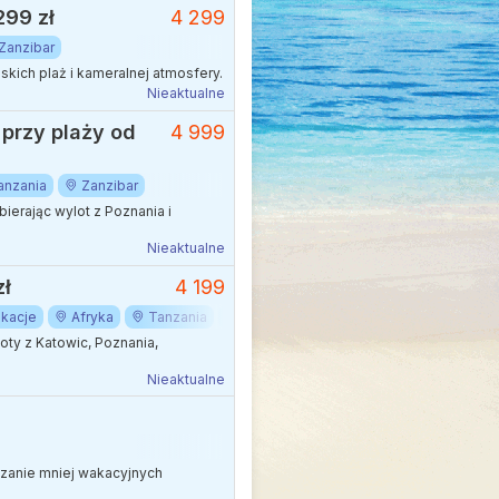
299 zł
4 299
Zanzibar
kich plaż i kameralnej atmosfery.
Nieaktualne
 przy plaży od
4 999
anzania
Zanzibar
erając wylot z Poznania i
Nieaktualne
zł
4 199
kacje
Afryka
Tanzania
Zanzibar
oty z Katowic, Poznania,
Nieaktualne
edzanie mniej wakacyjnych