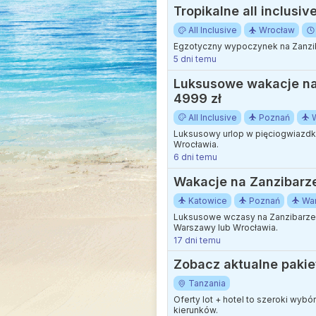
Tropikalne all inclusiv
All Inclusive
Wrocław
Egzotyczny wypoczynek na Zanziba
5 dni temu
Luksusowe wakacje na Z
4999 zł
All Inclusive
Poznań
Luksusowy urlop w pięciogwiazdko
Wrocławia.
6 dni temu
Wakacje na Zanzibarze:
Katowice
Poznań
Wa
Luksusowe wczasy na Zanzibarze t
Warszawy lub Wrocławia.
17 dni temu
Zobacz aktualne pakie
Tanzania
Oferty lot + hotel to szeroki wyb
kierunków.