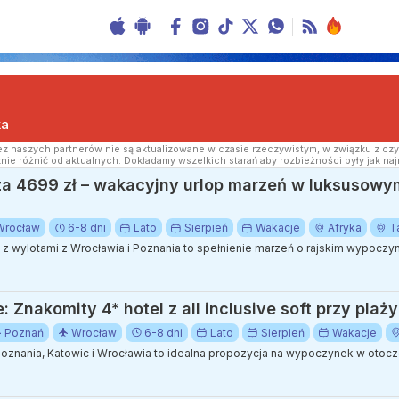
ka
z naszych partnerów nie są aktualizowane w czasie rzeczywistym, w związku z czy
nie różnić od aktualnych. Dokładamy wszelkich starań aby rozbieżności były jak naj
e za 4699 zł – wakacyjny urlop marzeń w luksusow
Wrocław
6-8 dni
Lato
Sierpień
Wakacje
Afryka
T
 wylotami z Wrocławia i Poznania to spełnienie marzeń o rajskim wypoczyn
 Znakomity 4* hotel z all inclusive soft przy plaży
Poznań
Wrocław
6-8 dni
Lato
Sierpień
Wakacje
oznania, Katowic i Wrocławia to idealna propozycja na wypoczynek w otoc