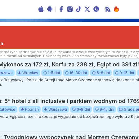
ka
z naszych partnerów nie są aktualizowane w czasie rzeczywistym, w związku z czy
nie różnić od aktualnych. Dokładamy wszelkich starań aby rozbieżności były jak naj
ykonos za 172 zł, Korfu za 238 zł, Egipt od 391 zł!
rszawa
Wrocław
1-5 dni
16-30 dni
6-8 dni
9-15 dni
z Bratysławy i Polski do Grecji i nad Morze Czerwone stanowią doskonałą o
.
5* hotel z all inclusive i parkiem wodnym od 1769
Katowice
Poznań
Warszawa
6-8 dni
9-15 dni
Grudzie
ive w Egipcie można rozpocząć wygodnie od bezpośredniego wylotu z Katow
tyk: Tygodniowy wypoczynek nad Morzem Czerwonym