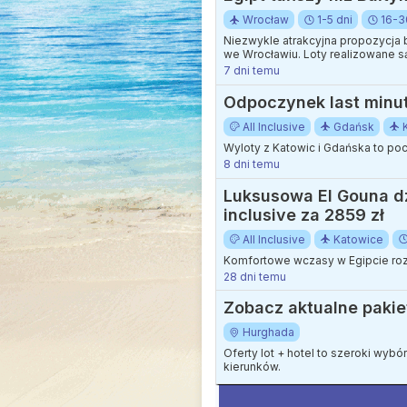
Wrocław
1-5 dni
16-3
Niezwykle atrakcyjna propozycja
we Wrocławiu. Loty realizowane s
najchętniej wybieranych kurortó
7 dni temu
Odpoczynek last minute:
All Inclusive
Gdańsk
Wyloty z Katowic i Gdańska to p
8 dni temu
Luksusowa El Gouna dzi
inclusive za 2859 zł
All Inclusive
Katowice
Komfortowe wczasy w Egipcie roz
28 dni temu
Zobacz aktualne pakie
Hurghada
Oferty lot + hotel to szeroki wyb
kierunków.