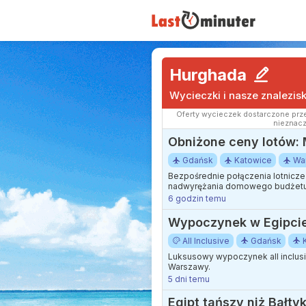
Hurghada
Wycieczki i nasze znalezis
Oferty wycieczek dostarczone prze
nieznacz
Obniżone ceny lotów: M
Gdańsk
Katowice
Wa
Bezpośrednie połączenia lotnicze 
nadwyrężania domowego budżetu
6 godzin temu
Wypoczynek w Egipcie: 
All Inclusive
Gdańsk
Luksusowy wypoczynek all inclus
Warszawy.
5 dni temu
Egipt tańszy niż Bał