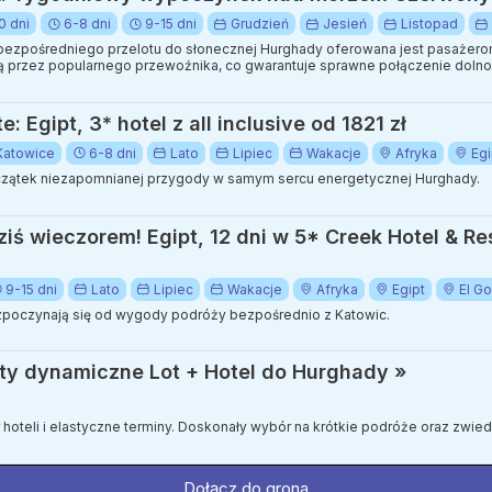
0 dni
6-8 dni
9-15 dni
Grudzień
Jesień
Listopad
 bezpośredniego przelotu do słonecznej Hurghady oferowana jest pasaże
ą przez popularnego przewoźnika, co gwarantuje sprawne połączenie dolnośl
w nad Morzem Czerwonym.
 Egipt, 3* hotel z all inclusive od 1821 zł
Katowice
6-8 dni
Lato
Lipiec
Wakacje
Afryka
Egi
oczątek niezapomnianej przygody w samym sercu energetycznej Hurghady.
ś wieczorem! Egipt, 12 dni w 5* Creek Hotel & Res
9-15 dni
Lato
Lipiec
Wakacje
Afryka
Egipt
El G
poczynają się od wygody podróży bezpośrednio z Katowic.
ty dynamiczne Lot + Hotel do Hurghady »
ór hoteli i elastyczne terminy. Doskonały wybór na krótkie podróże oraz zwi
Dołącz do grona