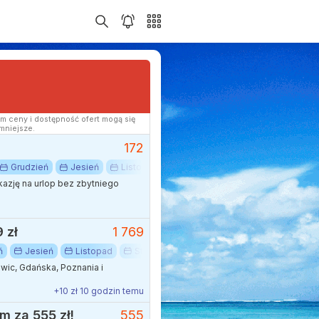
m ceny i dostępność ofert mogą się
mniejsze.
172
Grudzień
Jesień
Listopad
Październik
Afryka
Cyk
kazję na urlop bez zbytniego
 zł
1 769
ń
Jesień
Listopad
Styczeń
Zima
Afryka
Egipt
ic, Gdańska, Poznania i
+10 zł 10 godzin temu
 za 555 zł!
555