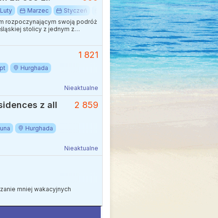
Luty
Marzec
Styczeń
Zima
Afryka
Egipt
Hurgha
rom rozpoczynającym swoją podróż
ąskiej stolicy z jednym z
1 821
pt
Hurghada
Nieaktualne
idences z all
2 859
ouna
Hurghada
Nieaktualne
edzanie mniej wakacyjnych