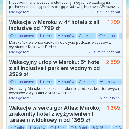
Niezapomniane wczasy w słonecznym Agadirze czekają na
podróżnych ruszających w drogę z Katowic, Krakowa, Warszawy,
Wrocławia lub Berlina.
Miesiąc temu
-20 zł 29 dni temu
Wakacje w Maroku w 4* hotelu z all
1 799
inclusive od 1799 zł
All Inclusive
Berlin
Kraków
1-5 dni
6-8 dni
9-
Marokańskie słońce czeka na odkrycie podczas wczasów z
wylotami z Krakowa i Berlina.
Miesiąc temu
-20 zł miesiąc temu
Wakacyjny urlop w Maroku: 5* hotel
2 599
z all inclusive i parkiem wodnym od
2599 zł
All Inclusive
Berlin
Kraków
6-8 dni
Czerwiec
Słoneczny Marrakesz czeka na odkrycie podczas komfortowych
wczasów z wylotami z Krakowa i Berlina.
Miesiąc temu
Nieaktualne
Wakacje w sercu gór Atlas: Maroko,
1 369
znakomity hotel z wyżywieniem i
tarasem widokowym od 1369 zł
Berlin
Kraków
1-5 dni
6-8 dni
9-15 dni
Czerw