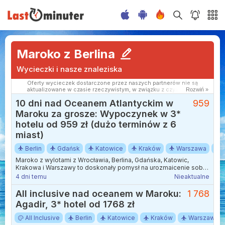
Maroko z Berlina
Wycieczki i nasze znaleziska
Oferty wycieczek dostarczone przez naszych partnerów nie są
aktualizowane w czasie rzeczywistym, w związku z czym ceny i
Rozwiń »
dostępność ofert mogą się nieznacznie różnić od aktualnych.
10 dni nad Oceanem Atlantyckim w
959
Dokładamy wszelkich starań aby rozbieżności były jak najmniejsze.
Maroku za grosze: Wypoczynek w 3*
hotelu od 959 zł (dużo terminów z 6
miast)
Berlin
Gdańsk
Katowice
Kraków
Warszawa
Maroko z wylotami z Wrocławia, Berlina, Gdańska, Katowic,
Krakowa i Warszawy to doskonały pomysł na urozmaicenie sobie
ponurych jesienno-zimowych dni egzotyczną przygodą.
4 dni temu
Nieaktualne
All inclusive nad oceanem w Maroku:
1 768
Agadir, 3* hotel od 1768 zł
All Inclusive
Berlin
Katowice
Kraków
Warszawa