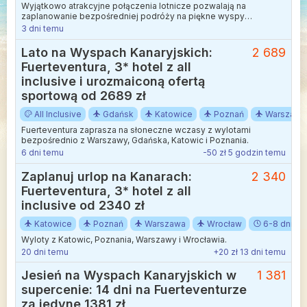
Wyjątkowo atrakcyjne połączenia lotnicze pozwalają na
zaplanowanie bezpośredniej podróży na piękne wyspy
archipelagu.
3 dni temu
Lato na Wyspach Kanaryjskich:
2 689
Fuerteventura, 3* hotel z all
inclusive i urozmaiconą ofertą
sportową od 2689 zł
All Inclusive
Gdańsk
Katowice
Poznań
Warszawa
Fuerteventura zaprasza na słoneczne wczasy z wylotami
bezpośrednio z Warszawy, Gdańska, Katowic i Poznania.
6 dni temu
-50 zł 5 godzin temu
Zaplanuj urlop na Kanarach:
2 340
Fuerteventura, 3* hotel z all
inclusive od 2340 zł
Katowice
Poznań
Warszawa
Wrocław
6-8 dni
Wyloty z Katowic, Poznania, Warszawy i Wrocławia.
20 dni temu
+20 zł 13 dni temu
Jesień na Wyspach Kanaryjskich w
1 381
supercenie: 14 dni na Fuerteventurze
za jedyne 1381 zł