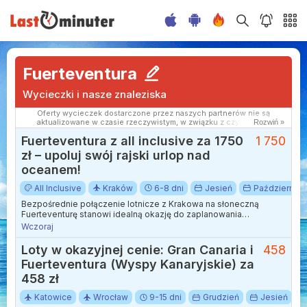
Fuerteventura
Wycieczki i nasze znaleziska
Oferty wycieczek dostarczone przez naszych partnerów nie są
aktualizowane w czasie rzeczywistym, w związku z czym ceny i
Rozwiń »
dostępność ofert mogą się nieznacznie różnić od aktualnych.
Fuerteventura z all inclusive za 1750
1 750
Dokładamy wszelkich starań aby rozbieżności były jak najmniejsze.
zł – upoluj swój rajski urlop nad
oceanem!
All Inclusive
Kraków
6-8 dni
Jesień
Październik
Bezpośrednie połączenie lotnicze z Krakowa na słoneczną
Fuerteventurę stanowi idealną okazję do zaplanowania
jesiennego wypoczynku na Wyspach Kanaryjskich. Podróż z
Wczoraj
małopolskiego lotniska trwa nieco ponad pięć godzin, co
pozwala na szybkie przeniesienie się z chłodniejszej Polski
Loty w okazyjnej cenie: Gran Canaria i
458
wprost na piaszczyste wybrzeża Oceanu Atlantyckiego.
Fuerteventura (Wyspy Kanaryjskie) za
458 zł
Katowice
Wrocław
9-15 dni
Grudzień
Jesień