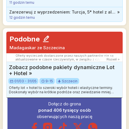
11 godzin temu
Zarezerwuj z wyprzedzeniem: Turcja, 5* hotel z all inclusive blisko plaży od 1473 zł
»
12 godzin temu
Podobne
Madagaskar ze Szczecina
Oferty wycieczek dostarczone przez naszych partnerów nie są
aktualizowane w czasie rzeczywistym, w związku z czym ceny i
Rozwiń »
dostępność ofert mogą się nieznacznie różnić od aktualnych.
Zobacz podobne pakiety dynamiczne Lot
Dokładamy wszelkich starań aby rozbieżności były jak najmniejsze.
+ Hotel »
01/03 - 31/05
9-15
Szczecin
Oferty lot + hotel to szeroki wybór hoteli i elastyczne terminy.
Doskonały wybór na krótkie podróże oraz zwiedzanie mniej
wakacyjnych kierunków.
Dołącz do grona
ponad 406 tysięcy osób
obserwujących naszą pracę