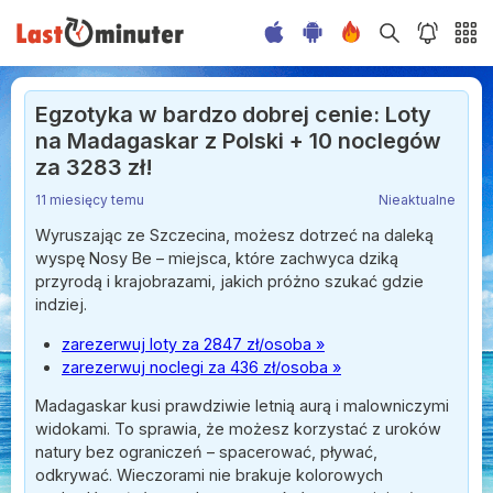
Egzotyka w bardzo dobrej cenie: Loty
na Madagaskar z Polski + 10 noclegów
za 3283 zł!
11 miesięcy temu
Nieaktualne
Wyruszając ze Szczecina, możesz dotrzeć na daleką
wyspę Nosy Be – miejsca, które zachwyca dziką
przyrodą i krajobrazami, jakich próżno szukać gdzie
indziej.
zarezerwuj loty za 2847 zł/osoba »
zarezerwuj noclegi za 436 zł/osoba »
Madagaskar kusi prawdziwie letnią aurą i malowniczymi
widokami. To sprawia, że możesz korzystać z uroków
natury bez ograniczeń – spacerować, pływać,
odkrywać. Wieczorami nie brakuje kolorowych