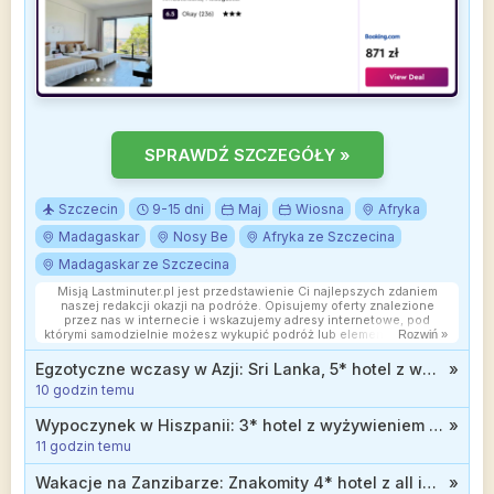
SPRAWDŹ SZCZEGÓŁY »
Szczecin
9-15 dni
Maj
Wiosna
Afryka
Madagaskar
Nosy Be
Afryka ze Szczecina
Madagaskar ze Szczecina
Misją Lastminuter.pl jest przedstawienie Ci najlepszych zdaniem
naszej redakcji okazji na podróże. Opisujemy oferty znalezione
przez nas w internecie i wskazujemy adresy internetowe, pod
którymi samodzielnie możesz wykupić podróż lub elementy podróży.
Rozwiń »
Ceny w artykułach są aktualne w chwili publikacji. Możemy
otrzymywać wynagrodzenie od partnerów handlowych, do których
Egzotyczne wczasy w Azji: Sri Lanka, 5* hotel z wyżywieniem i widokiem na ocean od 4268 zł
»
Cię przekierowujemy. Nie ma to wpływu na cenę Twojej wycieczki.
10 godzin temu
Powielanie publikacji zabronione.
Wypoczynek w Hiszpanii: 3* hotel z wyżywieniem niedaleko morza od 989 zł
»
11 godzin temu
Wakacje na Zanzibarze: Znakomity 4* hotel z all inclusive soft przy plaży od 4999 zł
»