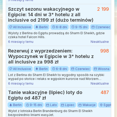
Szczyt sezonu wakacyjnego w
2 199
Egipcie: 14 dni w 3* hotelu z all
inclusive od 2199 zł (dużo terminów)
All Inclusive
Berlin
6-8 dni
9-15 dni
Czerwiec
Wyloty z Berlina do Egiptu prowadzą do Sharm El Sheikh, gdzie
czeka hotel Falcon Hills.
6 miesięcy temu
Nieaktualne
Rezerwuj z wyprzedzeniem:
998
Wypoczynek w Egipcie w 3* hotelu z
all inclusive za 998 zł
All Inclusive
Berlin
6-8 dni
Czerwiec
Wiosna
Lot z Berlina do Sharm El Sheikh to wygodny sposób na szybki
wypad po słońce i relaks w egipskim kurorcie nad Morzem
Czerwonym.
6 miesięcy temu
Nieaktualne
Tanie wakacyjne (lipiec) loty do
487
Egiptu od 487 zł
Berlin
9-15 dni
Lato
Lipiec
Wakacje
Egipt
Wylot z lotniska Berlin Brandenburg do Sharm El Sheikh
bezpośrednio liniami easyJet.