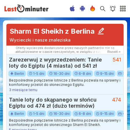
Sharm El Sheikh z Berlina
Wycieczki i nasze znaleziska
Oferty wycieczek dostarczone przez naszych partnerów nie są
aktualizowane w czasie rzeczywistym, w związku z czym ceny i
Rozwiń »
dostępność ofert mogą się nieznacznie różnić od aktualnych.
Zarezerwuj z wyprzedzeniem: Tanie
541
Dokładamy wszelkich starań aby rozbieżności były jak najmniejsze.
loty do Egiptu (4 miasta) od 541 zł
Berlin
1-5 dni
16-30 dni
6-8 dni
9-15 dni
Sty
Bezpośrednie połączenie lotnicze z Berlina pozwala na sprawny i
komfortowy przelot do słonecznego Egiptu.
3 miesiące temu
Tanie loty do skąpanego w słońcu
474
Egiptu od 474 zł (dużo terminów)
Berlin
1-5 dni
16-30 dni
6-8 dni
9-15 dni
Cze
Bezpośrednie połączenie lotnicze z Berlina pozwala na sprawny i
komfortowy przelot do słonecznego Sharm El Sheikh.
5 miesięcy temu