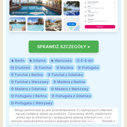
SPRAWDŹ SZCZEGÓŁY »
Berlin
Gdańsk
Warszawa
6-8 dni
Grudzień
Funchal
Madera
Portugalia
Funchal z Berlina
Funchal z Gdańska
Funchal z Warszawy
Madera z Berlina
Madera z Gdańska
Madera z Warszawy
Portugalia z Berlina
Portugalia z Gdańska
Portugalia z Warszawy
Misją Lastminuter.pl jest przedstawienie Ci najlepszych zdaniem
naszej redakcji okazji na podróże. Opisujemy oferty znalezione
przez nas w internecie i wskazujemy adresy internetowe, pod
którymi samodzielnie możesz wykupić podróż lub elementy podróży.
Rozwiń »
Ceny w artykułach są aktualne w chwili publikacji. Możemy