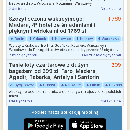
bezpośrednio z Wrocławia, Poznania i Warszawy.
2 dni temu
Nieaktualne
Szczyt sezonu wakacyjnego:
1 769
Madera, 4* hotel ze śniadaniami i
pięknymi widokami od 1769 zł
Berlin
Gdańsk
Katowice
Kraków
Warszawa
Wyloty z Krakowa, Berlina, Gdańska, Katowic, Warszawy i
Wrocławia do Portugalii to świetna okazja, by przenieść się do
niezwykłego zakątka świata – malowniczego São Vicente na
7 miesięcy temu
+40 zł 7 miesięcy temu
Maderze. To miejsce, gdzie natura spotyka się z spokojem, a
codzienny pośpiech zamienia się w przyjemną relaksującą rutynę.
Tanie loty czarterowe z dużym
299
bagażem od 299 zł: Faro, Madera,
Agadir, Tabarka, Antalya i Santorini
Bydgoszcz
Gdańsk
Katowice
Lublin
Poznań
Atrakcyjne połączenia lotnicze do znanych miejsc z kilku polskich
miast.
Miesiąc temu
Nieaktualne
Pobierz naszą
aplikację mobilną