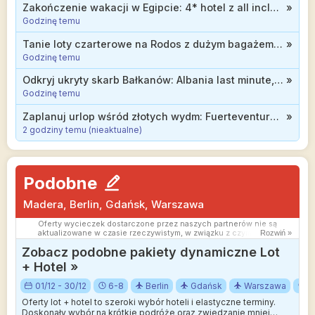
otrzymywać wynagrodzenie od partnerów handlowych, do których
Zakończenie wakacji w Egipcie: 4* hotel z all inclusive od 2499 zł
»
Cię przekierowujemy. Nie ma to wpływu na cenę Twojej wycieczki.
Godzinę temu
Powielanie publikacji zabronione.
Tanie loty czarterowe na Rodos z dużym bagażem od 299 zł
»
Godzinę temu
Odkryj ukryty skarb Bałkanów: Albania last minute, 3* hotel z wyżywieniem od 2244 zł
»
Godzinę temu
Zaplanuj urlop wśród złotych wydm: Fuerteventura, 3* hotel z all inclusive od 1237 zł
»
2 godziny temu (nieaktualne)
Podobne
Madera, Berlin, Gdańsk, Warszawa
Oferty wycieczek dostarczone przez naszych partnerów nie są
aktualizowane w czasie rzeczywistym, w związku z czym ceny i
Rozwiń »
dostępność ofert mogą się nieznacznie różnić od aktualnych.
Zobacz podobne pakiety dynamiczne Lot
Dokładamy wszelkich starań aby rozbieżności były jak najmniejsze.
+ Hotel »
01/12 - 30/12
6-8
Berlin
Gdańsk
Warszawa
M
Oferty lot + hotel to szeroki wybór hoteli i elastyczne terminy.
Doskonały wybór na krótkie podróże oraz zwiedzanie mniej