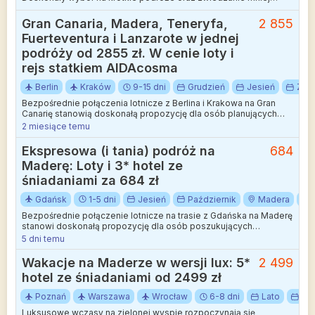
wakacyjnych kierunków.
Gran Canaria, Madera, Teneryfa,
2 855
Fuerteventura i Lanzarote w jednej
podróży od 2855 zł. W cenie loty i
rejs statkiem AIDAcosma
Berlin
Kraków
9-15 dni
Grudzień
Jesień
Zim
Bezpośrednie połączenia lotnicze z Berlina i Krakowa na Gran
Canarię stanowią doskonałą propozycję dla osób planujących
grudniowy wypoczynek w ciepłym klimacie.
2 miesiące temu
Ekspresowa (i tania) podróż na
684
Maderę: Loty i 3* hotel ze
śniadaniami za 684 zł
Gdańsk
1-5 dni
Jesień
Październik
Madera
Bezpośrednie połączenie lotnicze na trasie z Gdańska na Maderę
stanowi doskonałą propozycję dla osób poszukujących
jesiennego wypoczynku nad Oceanem Atlantyckim. Loty
5 dni temu
realizowane przez popularnego przewoźnika odbywają się w
komfortowych godzinach południowych, a podróż na tę
Wakacje na Maderze w wersji lux: 5*
2 499
malowniczą wyspę trwa niewiele ponad pięć godzin.
hotel ze śniadaniami od 2499 zł
Poznań
Warszawa
Wrocław
6-8 dni
Lato
Sie
Luksusowe wczasy na zielonej wyspie rozpoczynają się