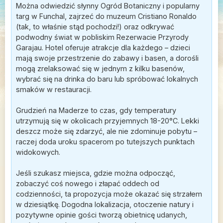
Można odwiedzić słynny Ogród Botaniczny i popularny
targ w Funchal, zajrzeć do muzeum Cristiano Ronaldo
(tak, to właśnie stąd pochodzi!) oraz odkrywać
podwodny świat w pobliskim Rezerwacie Przyrody
Garajau. Hotel oferuje atrakcje dla każdego – dzieci
mają swoje przestrzenie do zabawy i basen, a dorośli
mogą zrelaksować się w jednym z kilku basenów,
wybrać się na drinka do baru lub spróbować lokalnych
smaków w restauracji.
Grudzień na Maderze to czas, gdy temperatury
utrzymują się w okolicach przyjemnych 18-20°C. Lekki
deszcz może się zdarzyć, ale nie zdominuje pobytu –
raczej doda uroku spacerom po tutejszych punktach
widokowych.
Jeśli szukasz miejsca, gdzie można odpocząć,
zobaczyć coś nowego i złapać oddech od
codzienności, ta propozycja może okazać się strzałem
w dziesiątkę. Dogodna lokalizacja, otoczenie natury i
pozytywne opinie gości tworzą obietnicę udanych,