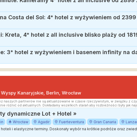
minute: Kameralny 4* hotel z all inclusive od 2899 
na Costa del Sol: 4* hotel z wyżywieniem od 2399 
: Kreta, 4* hotel z all inclusive blisko plaży od 181
e: 3* hotel z wyżywieniem i basenem infinity na d
, Wyspy Kanaryjskie, Berlin, Wrocław
z naszych partnerów nie są aktualizowane w czasie rzeczywistym, w związku z czy
nie różnić od aktualnych. Dokładamy wszelkich starań aby rozbieżności były jak naj
y dynamiczne Lot + Hotel »
in
Wrocław
Agadir
Fuerteventura
Gran Canaria
Lanza
ór hoteli i elastyczne terminy. Doskonały wybór na krótkie podróże oraz zwi