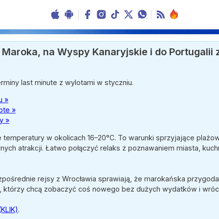
 Maroka, na Wyspy Kanaryjskie i do Portugalii z
rminy last minute z wylotami w styczniu.
u »
ote »
y »
 temperatury w okolicach 16–20°C. To warunki sprzyjające plażow
ych atrakcji. Łatwo połączyć relaks z poznawaniem miasta, kuchn
zpośrednie rejsy z Wrocławia sprawiają, że marokańska przygoda 
h, którzy chcą zobaczyć coś nowego bez dużych wydatków i wróci
(KLIK)
.