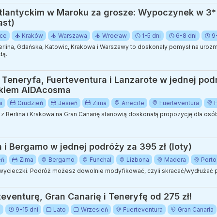
lantyckim w Maroku za grosze: Wypoczynek w 3* 
ast)
ice
Kraków
Warszawa
Wrocław
1-5 dni
6-8 dni
9
erlina, Gdańska, Katowic, Krakowa i Warszawy to doskonały pomysł na uroz
dą.
Teneryfa, Fuerteventura i Lanzarote w jednej pod
atkiem AIDAcosma
i
Grudzień
Jesień
Zima
Arrecife
Fuerteventura
 z Berlina i Krakowa na Gran Canarię stanowią doskonałą propozycję dla os
 i Bergamo w jednej podróży za 395 zł (loty)
eń
Zima
Bergamo
Funchal
Lizbona
Madera
Porto
 wycieczki. Podróż możesz dowolnie modyfikować, czyli skracać/wydłużać 
rteventurę, Gran Canarię i Teneryfę od 275 zł!
i
9-15 dni
Lato
Wrzesień
Fuerteventura
Gran Canaria