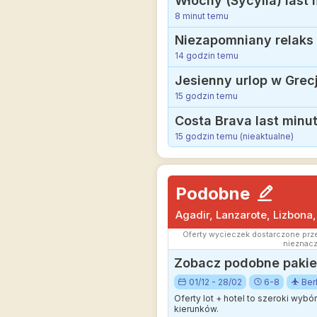
Włochy (Sycylia) last 
8 minut temu
Niezapomniany relaks 
14 godzin temu
Jesienny urlop w Grecji
15 godzin temu
Costa Brava last minut
15 godzin temu (nieaktualne)
Podobne
Agadir, Lanzarote, Lizbona
Oferty wycieczek dostarczone prze
nieznacz
Zobacz podobne pakiet
01/12 - 28/02
6-8
Berl
Oferty lot + hotel to szeroki wyb
kierunków.