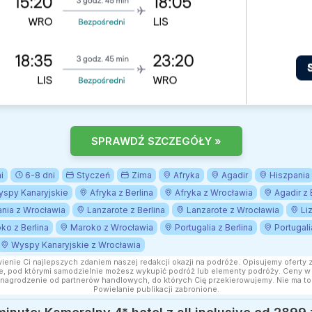
SPRAWDŹ SZCZEGÓŁY »
i
6-8 dni
Styczeń
Zima
Afryka
Agadir
Hiszpania
spy Kanaryjskie
Afryka z Berlina
Afryka z Wrocławia
Agadir z 
nia z Wrocławia
Lanzarote z Berlina
Lanzarote z Wrocławia
Li
ko z Berlina
Maroko z Wrocławia
Portugalia z Berlina
Portugal
Wyspy Kanaryjskie z Wrocławia
wienie Ci najlepszych zdaniem naszej redakcji okazji na podróże. Opisujemy oferty 
, pod którymi samodzielnie możesz wykupić podróż lub elementy podróży. Ceny w a
nagrodzenie od partnerów handlowych, do których Cię przekierowujemy. Nie ma to
Powielanie publikacji zabronione.