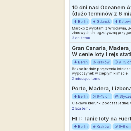
10 dni nad Oceanem At
(dużo terminów z 6 mi
Berlin
Gdańsk
Katow
Maroko z wylotami z Wrocławia, B
zimowych dni egzotyczną przygo
3 dni temu
Gran Canaria, Madera, 
W cenie loty i rejs st
Berlin
Kraków
9-15 dn
Bezpośrednie połączenia lotnicze
wypoczynek w ciepłym klimacie.
2 miesiące temu
Porto, Madera, Lizbona
Berlin
9-15 dni
Stycz
Ciekawe kierunki podczas jednej
2 lata temu
HIT: Tanie loty na Fue
Berlin
Kraków
6-8 dn