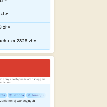
zł
»
zł
»
9 zł
»
achu za 2328 zł
»
m ceny i dostępność ofert mogą się
mniejsze.
rote
Lizbona
Teneryfa
edzanie mniej wakacyjnych