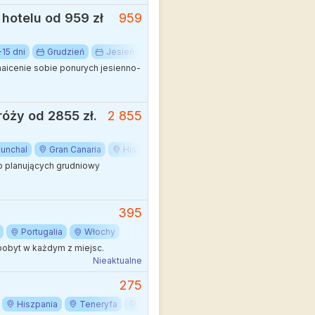
hotelu od 959 zł
959
-15 dni
Grudzień
Jesień
Listopad
Luty
Marzec
P
maicenie sobie ponurych jesienno-
róży od 2855 zł.
2 855
Funchal
Gran Canaria
Hiszpania
Lanzarote
Las Palmas
ób planujących grudniowy
395
Portugalia
Włochy
pobyt w każdym z miejsc.
Nieaktualne
275
Hiszpania
Teneryfa
Wyspy Kanaryjskie