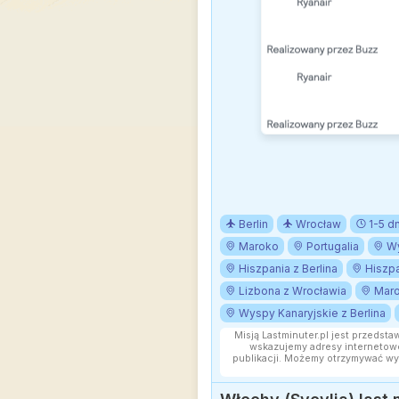
Berlin
Wrocław
1-5 dn
Maroko
Portugalia
Wy
Hiszpania z Berlina
Hiszpa
Lizbona z Wrocławia
Maro
Wyspy Kanaryjskie z Berlina
Misją Lastminuter.pl jest przedsta
wskazujemy adresy internetowe
publikacji. Możemy otrzymywać wy