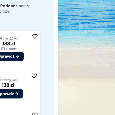
e
Podobne
poniżej,
dróży.