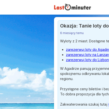
Okazja: Tanie loty do
6 miesięcy temu
Wyloty z 2 miast. Dostępne te
zarezerwuj loty do Agadir
zarezerwuj loty na Lanzar
zarezerwuj loty do Lizbon
W Agadirze panują przyjemne
spokojnemu odkrywaniu lokaln
regionu.
Przystępne ceny biletów i be
To dobra propozycja dla tyc
Zakwaterowania szukaj tutaj