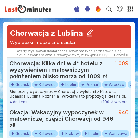
Chorwacja z Lublina
Wycieczki i nasze znaleziska
Oferty wycieczek dostarczone przez naszych partnerów nie są
aktualizowane w czasie rzeczywistym, w związku z czym ceny i
Rozwiń »
dostępność ofert mogą się nieznacznie różnić od aktualnych.
Chorwacja: Kilka dni w 4* hotelu z
1 009
Dokładamy wszelkich starań aby rozbieżności były jak najmniejsze.
wyżywieniem i malowniczym
położeniem blisko morza od 1009 zł
Gdańsk
Katowice
Lublin
Poznań
Wrocław
1-
Słoneczny wypoczynek w Chorwacji z wylotami z Katowic,
Gdańska, Lublina, Poznania i Wrocławia to propozycja idealna dla
osób szukających relaksu nad samym brzegiem Adriatyku.
4 dni temu
+100 zł wczoraj
Okazja: Wakacyjny wypoczynek w
946
malowniczej części Chorwacji od 946
zł!
Gdańsk
Katowice
Kraków
Lublin
Warszawa