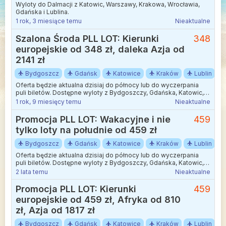
Wyloty do Dalmacji z Katowic, Warszawy, Krakowa, Wrocławia,
Gdańska i Lublina.
1 rok, 3 miesiące temu
Nieaktualne
Szalona Środa PLL LOT: Kierunki
348
europejskie od 348 zł, daleka Azja od
2141 zł
Bydgoszcz
Gdańsk
Katowice
Kraków
Lublin
Oferta będzie aktualna dzisiaj do północy lub do wyczerpania
puli biletów. Dostępne wyloty z Bydgoszczy, Gdańska, Katowic,
Krakowa, Lublina, Poznania, Rzeszowa, Szczecina, Warszawy,
1 rok, 9 miesięcy temu
Nieaktualne
Wrocławia i Zielonej Góry. Daty podróży w zależności od kierunku
od 1 listopada 2024 do 31 marca 2025 roku.
Promocja PLL LOT: Wakacyjne i nie
459
tylko loty na południe od 459 zł
Bydgoszcz
Gdańsk
Katowice
Kraków
Lublin
Oferta będzie aktualna dzisiaj do północy lub do wyczerpania
puli biletów. Dostępne wyloty z Bydgoszczy, Gdańska, Katowic,
Krakowa, Lublina, Poznania, Rzeszowa, Szczecina, Warszawy,
2 lata temu
Nieaktualne
Wrocławia i Zielonej Góry. Daty podróży od końca sierpnia do
początku września.
Promocja PLL LOT: Kierunki
459
europejskie od 459 zł, Afryka od 810
zł, Azja od 1817 zł
Bydgoszcz
Gdańsk
Katowice
Kraków
Lublin