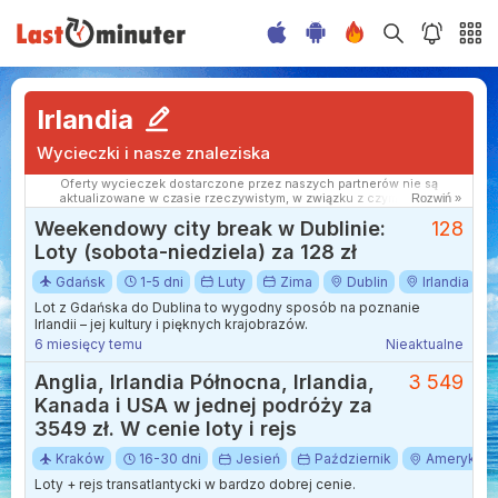
Irlandia
Wycieczki i nasze znaleziska
Oferty wycieczek dostarczone przez naszych partnerów nie są
aktualizowane w czasie rzeczywistym, w związku z czym ceny i
Rozwiń »
dostępność ofert mogą się nieznacznie różnić od aktualnych.
Weekendowy city break w Dublinie:
128
Dokładamy wszelkich starań aby rozbieżności były jak najmniejsze.
Loty (sobota-niedziela) za 128 zł
Gdańsk
1-5 dni
Luty
Zima
Dublin
Irlandia
Lot z Gdańska do Dublina to wygodny sposób na poznanie
Irlandii – jej kultury i pięknych krajobrazów.
6 miesięcy temu
Nieaktualne
Anglia, Irlandia Północna, Irlandia,
3 549
Kanada i USA w jednej podróży za
3549 zł. W cenie loty i rejs
Kraków
16-30 dni
Jesień
Październik
Ameryka P
Loty + rejs transatlantycki w bardzo dobrej cenie.