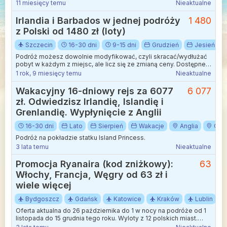
11 miesięcy temu
Nieaktualne
Irlandia i Barbados w jednej podróży
1 480
z Polski od 1480 zł (loty)
Szczecin
16-30 dni
9-15 dni
Grudzień
Jesień
Podróż możesz dowolnie modyfikować, czyli skracać/wydłużać
pobyt w każdym z miejsc, ale licz się ze zmianą ceny. Dostępne
terminy od listopada 2024 do marca 2025 roku.
1 rok, 9 miesięcy temu
Nieaktualne
Wakacyjny 16-dniowy rejs za 6077
6 077
zł. Odwiedzisz Irlandię, Islandię i
Grenlandię. Wypłynięcie z Anglii
16-30 dni
Lato
Sierpień
Wakacje
Anglia
Cor
Podróż na pokładzie statku Island Princess.
3 lata temu
Nieaktualne
Promocja Ryanaira (kod zniżkowy):
63
Włochy, Francja, Węgry od 63 zł i
wiele więcej
Bydgoszcz
Gdańsk
Katowice
Kraków
Lublin
Oferta aktualna do 26 października do 1 w nocy na podróże od 1
listopada do 15 grudnia tego roku. Wyloty z 12 polskich miast.
Zniżka nalicza się automatycznie przy rezerwacjach ze strony z