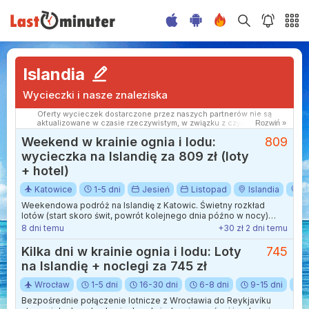
Islandia
Wycieczki i nasze znaleziska
Oferty wycieczek dostarczone przez naszych partnerów nie są
aktualizowane w czasie rzeczywistym, w związku z czym ceny i
Rozwiń »
dostępność ofert mogą się nieznacznie różnić od aktualnych.
Weekend w krainie ognia i lodu:
809
Dokładamy wszelkich starań aby rozbieżności były jak najmniejsze.
wycieczka na Islandię za 809 zł (loty
+ hotel)
Katowice
1-5 dni
Jesień
Listopad
Islandia
R
Weekendowa podróż na Islandię z Katowic. Świetny rozkład
lotów (start skoro świt, powrót kolejnego dnia późno w nocy)
pozwoli maksymalnie wykorzystać czas na miejscu i zobaczyć
8 dni temu
+30 zł 2 dni temu
np. główne atrakcje słynnego Złotego Kręgu.
Kilka dni w krainie ognia i lodu: Loty
745
na Islandię + noclegi za 745 zł
Wrocław
1-5 dni
16-30 dni
6-8 dni
9-15 dni
G
Bezpośrednie połączenie lotnicze z Wrocławia do Reykjavíku