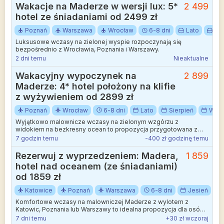
Wakacje na Maderze w wersji lux: 5*
2 499
hotel ze śniadaniami od 2499 zł
Poznań
Warszawa
Wrocław
6-8 dni
Lato
Sie
Luksusowe wczasy na zielonej wyspie rozpoczynają się
bezpośrednio z Wrocławia, Poznania i Warszawy.
2 dni temu
Nieaktualne
Wakacyjny wypoczynek na
2 899
Maderze: 4* hotel położony na klifie
z wyżywieniem od 2899 zł
Poznań
Wrocław
6-8 dni
Lato
Sierpień
Waka
Wyjątkowo malownicze wczasy na zielonym wzgórzu z
widokiem na bezkresny ocean to propozycja przygotowana z
myślą o wylotach z Poznania i Wrocławia.
7 godzin temu
-400 zł godzinę temu
Rezerwuj z wyprzedzeniem: Madera,
1 859
hotel nad oceanem (ze śniadaniami)
od 1859 zł
Katowice
Poznań
Warszawa
6-8 dni
Jesień
Komfortowe wczasy na malowniczej Maderze z wylotem z
Katowic, Poznania lub Warszawy to idealna propozycja dla osób
szukających wytchnienia nad brzegiem oceanu.
7 dni temu
+30 zł wczoraj