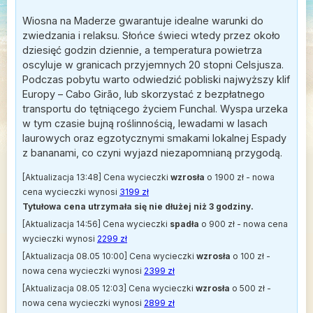
Wiosna na Maderze gwarantuje idealne warunki do
zwiedzania i relaksu. Słońce świeci wtedy przez około
dziesięć godzin dziennie, a temperatura powietrza
oscyluje w granicach przyjemnych 20 stopni Celsjusza.
Podczas pobytu warto odwiedzić pobliski najwyższy klif
Europy – Cabo Girão, lub skorzystać z bezpłatnego
transportu do tętniącego życiem Funchal. Wyspa urzeka
w tym czasie bujną roślinnością, lewadami w lasach
laurowych oraz egzotycznymi smakami lokalnej Espady
z bananami, co czyni wyjazd niezapomnianą przygodą.
[Aktualizacja 13:48] Cena wycieczki
wzrosła
o 1900 zł - nowa
cena wycieczki wynosi
3199 zł
Tytułowa cena utrzymała się nie dłużej niż 3 godziny.
[Aktualizacja 14:56] Cena wycieczki
spadła
o 900 zł - nowa cena
wycieczki wynosi
2299 zł
[Aktualizacja 08.05 10:00] Cena wycieczki
wzrosła
o 100 zł -
nowa cena wycieczki wynosi
2399 zł
[Aktualizacja 08.05 12:03] Cena wycieczki
wzrosła
o 500 zł -
nowa cena wycieczki wynosi
2899 zł