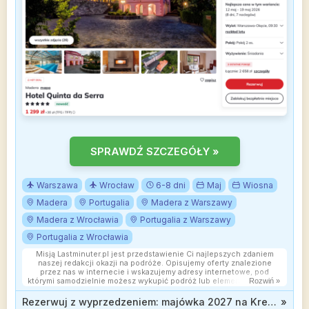
SPRAWDŹ SZCZEGÓŁY »
Warszawa
Wrocław
6-8 dni
Maj
Wiosna
Madera
Portugalia
Madera z Warszawy
Madera z Wrocławia
Portugalia z Warszawy
Portugalia z Wrocławia
Misją Lastminuter.pl jest przedstawienie Ci najlepszych zdaniem
naszej redakcji okazji na podróże. Opisujemy oferty znalezione
przez nas w internecie i wskazujemy adresy internetowe, pod
którymi samodzielnie możesz wykupić podróż lub elementy podróży.
Rozwiń »
Ceny w artykułach są aktualne w chwili publikacji. Możemy
otrzymywać wynagrodzenie od partnerów handlowych, do których
Rezerwuj z wyprzedzeniem: majówka 2027 na Krecie w wydaniu all inclusive d 1699 zł
»
Cię przekierowujemy. Nie ma to wpływu na cenę Twojej wycieczki.