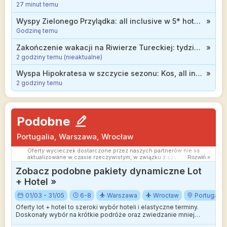
27 minut temu
Powielanie publikacji zabronione.
Wyspy Zielonego Przylądka: all inclusive w 5* hotelu nad oceanem od 3911 zł
»
Godzinę temu
Zakończenie wakacji na Riwierze Tureckiej: tydzień w hotelu z all inclusive od 1877 zł (wyloty z 10 miast)
»
2 godziny temu (nieaktualne)
Wyspa Hipokratesa w szczycie sezonu: Kos, all inclusive w 3* hotelu od 2399 zł
»
2 godziny temu
Podobne
Portugalia, Warszawa, Wrocław
Oferty wycieczek dostarczone przez naszych partnerów nie są
aktualizowane w czasie rzeczywistym, w związku z czym ceny i
Rozwiń »
dostępność ofert mogą się nieznacznie różnić od aktualnych.
Zobacz podobne pakiety dynamiczne Lot
Dokładamy wszelkich starań aby rozbieżności były jak najmniejsze.
+ Hotel »
01/03 - 31/05
6-8
Warszawa
Wrocław
Portugalia
Oferty lot + hotel to szeroki wybór hoteli i elastyczne terminy.
Doskonały wybór na krótkie podróże oraz zwiedzanie mniej
wakacyjnych kierunków.