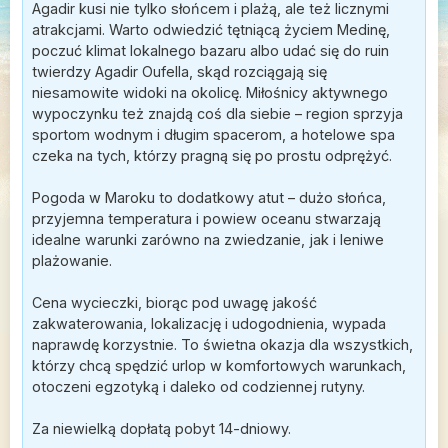
Agadir kusi nie tylko słońcem i plażą, ale też licznymi
atrakcjami. Warto odwiedzić tętniącą życiem Medinę,
poczuć klimat lokalnego bazaru albo udać się do ruin
twierdzy Agadir Oufella, skąd rozciągają się
niesamowite widoki na okolicę. Miłośnicy aktywnego
wypoczynku też znajdą coś dla siebie – region sprzyja
sportom wodnym i długim spacerom, a hotelowe spa
czeka na tych, którzy pragną się po prostu odprężyć.
Pogoda w Maroku to dodatkowy atut – dużo słońca,
przyjemna temperatura i powiew oceanu stwarzają
idealne warunki zarówno na zwiedzanie, jak i leniwe
plażowanie.
Cena wycieczki, biorąc pod uwagę jakość
zakwaterowania, lokalizację i udogodnienia, wypada
naprawdę korzystnie. To świetna okazja dla wszystkich,
którzy chcą spędzić urlop w komfortowych warunkach,
otoczeni egzotyką i daleko od codziennej rutyny.
Za niewielką dopłatą pobyt 14-dniowy.