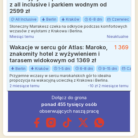
z all inclusive i parkiem wodnym od
2599 zł
All Inclusive
Berlin
Kraków
6-8 dni
Czerwiec
Słoneczny Marrakesz czeka na odkrycie podczas komfortowych
wczasów z wylotami z Krakowa i Berlina.
Miesiąc temu
Nieaktualne
Wakacje w sercu gór Atlas: Maroko,
1 369
znakomity hotel z wyżywieniem i
tarasem widokowym od 1369 zł
Berlin
Kraków
1-5 dni
6-8 dni
9-15 dni
Czerw
Przyjemne wczasy w sercu marokańskich gór to idealna
propozycja na wakacyjną ucieczkę z Krakowa i Berlina.
2 miesiące temu
-10 zł 2 miesiące temu
Dołącz do grona
ponad 455 tysięcy osób
obserwujących naszą pracę