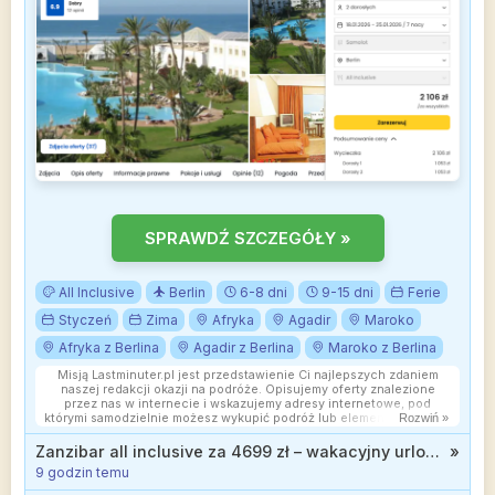
SPRAWDŹ SZCZEGÓŁY »
All Inclusive
Berlin
6-8 dni
9-15 dni
Ferie
Styczeń
Zima
Afryka
Agadir
Maroko
Afryka z Berlina
Agadir z Berlina
Maroko z Berlina
Misją Lastminuter.pl jest przedstawienie Ci najlepszych zdaniem
naszej redakcji okazji na podróże. Opisujemy oferty znalezione
przez nas w internecie i wskazujemy adresy internetowe, pod
którymi samodzielnie możesz wykupić podróż lub elementy podróży.
Rozwiń »
Ceny w artykułach są aktualne w chwili publikacji. Możemy
otrzymywać wynagrodzenie od partnerów handlowych, do których
Zanzibar all inclusive za 4699 zł – wakacyjny urlop marzeń w luksusowym 5* SBH Kilindini przy plaży
»
Cię przekierowujemy. Nie ma to wpływu na cenę Twojej wycieczki.
9 godzin temu
Powielanie publikacji zabronione.