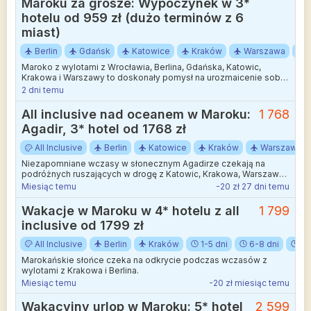
Maroku za grosze: Wypoczynek w 3*
hotelu od 959 zł (dużo terminów z 6
miast)
Berlin
Gdańsk
Katowice
Kraków
Warszawa
Maroko z wylotami z Wrocławia, Berlina, Gdańska, Katowic,
Krakowa i Warszawy to doskonały pomysł na urozmaicenie sobie
ponurych jesienno-zimowych dni egzotyczną przygodą.
2 dni temu
All inclusive nad oceanem w Maroku:
1 768
Agadir, 3* hotel od 1768 zł
All Inclusive
Berlin
Katowice
Kraków
Warszawa
Niezapomniane wczasy w słonecznym Agadirze czekają na
podróżnych ruszających w drogę z Katowic, Krakowa, Warszawy,
Wrocławia lub Berlina.
Miesiąc temu
-20 zł 27 dni temu
Wakacje w Maroku w 4* hotelu z all
1 799
inclusive od 1799 zł
All Inclusive
Berlin
Kraków
1-5 dni
6-8 dni
9-
Marokańskie słońce czeka na odkrycie podczas wczasów z
wylotami z Krakowa i Berlina.
Miesiąc temu
-20 zł miesiąc temu
Wakacyjny urlop w Maroku: 5* hotel
2 599