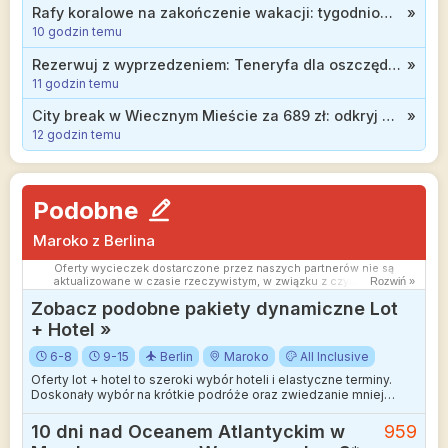
Rafy koralowe na zakończenie wakacji: tygodniowe all inclusive w 3* hotelu w Egipcie od 2399 zł
»
10 godzin temu
Rezerwuj z wyprzedzeniem: Teneryfa dla oszczędnych, tydzień w hotelu z wyżywieniem od 1606 zł
»
11 godzin temu
City break w Wiecznym Mieście za 689 zł: odkryj atrakcje Rzymu w trakcie jesiennej wycieczki
»
12 godzin temu
Podobne
Maroko z Berlina
Oferty wycieczek dostarczone przez naszych partnerów nie są
aktualizowane w czasie rzeczywistym, w związku z czym ceny i
Rozwiń »
dostępność ofert mogą się nieznacznie różnić od aktualnych.
Zobacz podobne pakiety dynamiczne Lot
Dokładamy wszelkich starań aby rozbieżności były jak najmniejsze.
+ Hotel »
6-8
9-15
Berlin
Maroko
All Inclusive
Oferty lot + hotel to szeroki wybór hoteli i elastyczne terminy.
Doskonały wybór na krótkie podróże oraz zwiedzanie mniej
wakacyjnych kierunków.
10 dni nad Oceanem Atlantyckim w
959