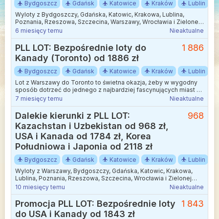
Bydgoszcz
Gdańsk
Katowice
Kraków
Lublin
Wyloty z Bydgoszczy, Gdańska, Katowic, Krakowa, Lublina,
Poznania, Rzeszowa, Szczecina, Warszawy, Wrocławia i Zielonej
Góry. Dostępne terminy w zależności od trasy od 1 lutego do 31
6 miesięcy temu
Nieaktualne
października tego roku. Promocja potrwa do 14 stycznia lub do
wyczerpania puli biletów.
PLL LOT: Bezpośrednie loty do
1 886
Kanady (Toronto) od 1886 zł
Bydgoszcz
Gdańsk
Katowice
Kraków
Lublin
Lot z Warszawy do Toronto to świetna okazja, żeby w wygodny
sposób dotrzeć do jednego z najbardziej fascynujących miast w
Kanadzie. Podróż trwa nieco ponad 9 godzin i odbywa się bez
7 miesięcy temu
Nieaktualne
żadnych przesiadek, co sprawia, że całość jest szybka i
wygodna – idealna zarówno na dłuższą podróż, jak i city break.
Dalekie kierunki z PLL LOT:
968
Kazachstan i Uzbekistan od 968 zł,
USA i Kanada od 1784 zł, Korea
Południowa i Japonia od 2118 zł
Bydgoszcz
Gdańsk
Katowice
Kraków
Lublin
Wyloty z Warszawy, Bydgoszczy, Gdańska, Katowic, Krakowa,
Lublina, Poznania, Rzeszowa, Szczecina, Wrocławia i Zielonej
Góry. Dostępne wybrane terminy od 1 listopada 2025 do 28 marca
10 miesięcy temu
Nieaktualne
2026 roku. Promocja potrwa do 17 września lub do wyczerpania
puli biletów.
Promocja PLL LOT: Bezpośrednie loty
1 843
do USA i Kanady od 1843 zł