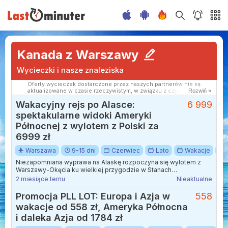
Kanada z Warszawy
Wycieczki i nasze znaleziska
Oferty wycieczek dostarczone przez naszych partnerów nie są
aktualizowane w czasie rzeczywistym, w związku z czym ceny i
Rozwiń »
dostępność ofert mogą się nieznacznie różnić od aktualnych.
Wakacyjny rejs po Alasce:
6 999
Dokładamy wszelkich starań aby rozbieżności były jak najmniejsze.
spektakularne widoki Ameryki
Północnej z wylotem z Polski za
6999 zł
Warszawa
9-15 dni
Czerwiec
Lato
Wakacje
Niezapomniana wyprawa na Alaskę rozpoczyna się wylotem z
Warszawy-Okęcia ku wielkiej przygodzie w Stanach
Zjednoczonych.
2 miesiące temu
Nieaktualne
Promocja PLL LOT: Europa i Azja w
558
wakacje od 558 zł, Ameryka Północna
i daleka Azja od 1784 zł