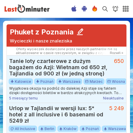
Phuket z Poznania
Wycieczki i nasze znaleziska
Oferty wycieczek dostarczone przez naszych partnerów nie są
aktualizowane w czasie rzeczywistym, w związku z czym ceny i
Rozwiń »
dostępność ofert mogą się nieznacznie różnić od aktualnych.
Tanie loty czarterowe z dużym
650
Dokładamy wszelkich starań aby rozbieżności były jak najmniejsze.
bagażem do Azji: Wietnam od 650 zł,
Tajlandia od 900 zł (w jedną stronę)
Katowice
Poznań
Warszawa
Marzec
Wiosna
Wyjątkowa okazja na podróż do dalekiej Azji staje się faktem
dzięki dostępności biletów w bardzo atrakcyjnych kwotach. To
doskonała szansa na odwiedzenie Azji Południowo-Wschodniej,
5 miesięcy temu
Nieaktualne
rozpoczynając wyprawę z Polski.
Urlop w Tajlandii w wersji lux: 5*
5 249
hotel z all inclusive i 6 basenami od
5249 zł
All Inclusive
Berlin
Kraków
Poznań
Warszawa