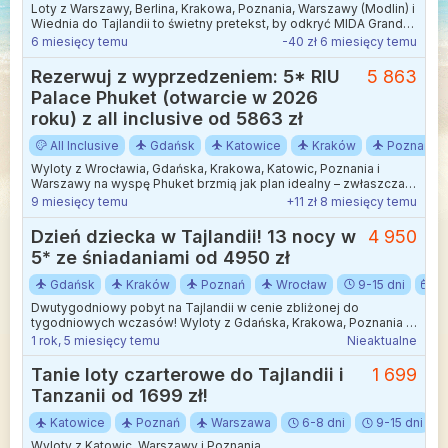
Loty z Warszawy, Berlina, Krakowa, Poznania, Warszawy (Modlin) i
Wiednia do Tajlandii to świetny pretekst, by odkryć MIDA Grande
Resort Phuket – pięciogwiazdkowy hotel tuż przy plaży Bang Tao,
6 miesięcy temu
-40 zł 6 miesięcy temu
w formule all inclusive i spokojnej, zielonej okolicy.
Rezerwuj z wyprzedzeniem: 5* RIU
5 863
Palace Phuket (otwarcie w 2026
roku) z all inclusive od 5863 zł
All Inclusive
Gdańsk
Katowice
Kraków
Poznań
Wyloty z Wrocławia, Gdańska, Krakowa, Katowic, Poznania i
Warszawy na wyspę Phuket brzmią jak plan idealny – zwłaszcza
kiedy w perspektywie mamy wypoczynek w nowym,
9 miesięcy temu
+11 zł 8 miesięcy temu
pięciogwiazdkowym hotelu RIU Palace Phuket.
Dzień dziecka w Tajlandii! 13 nocy w
4 950
5* ze śniadaniami od 4950 zł
Gdańsk
Kraków
Poznań
Wrocław
9-15 dni
M
Dwutygodniowy pobyt na Tajlandii w cenie zbliżonej do
tygodniowych wczasów! Wyloty z Gdańska, Krakowa, Poznania i
Wrocławia. Wyjątkowe doświadczenie w luksusowym obiekcie.
1 rok, 5 miesięcy temu
Nieaktualne
Idealny na relaksujący urlop.
Tanie loty czarterowe do Tajlandii i
1 699
Tanzanii od 1699 zł!
Katowice
Poznań
Warszawa
6-8 dni
9-15 dni
Wyloty z Katowic, Warszawy i Poznania.