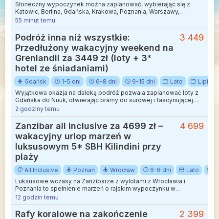
Słoneczny wypoczynek można zaplanować, wybierając się z
Katowic, Berlina, Gdańska, Krakowa, Poznania, Warszawy,
Warszawy-Modlin i Wrocławia na malowniczą Maltę.
55 minut temu
Podróż inna niż wszystkie:
3 449
Przedłużony wakacyjny weekend na
Grenlandii za 3449 zł (loty + 3*
hotel ze śniadaniami)
Gdańsk
1-5 dni
6-8 dni
9-15 dni
Lato
Lipiec
Wyjątkowa okazja na daleką podróż pozwala zaplanować loty z
Gdańska do Nuuk, otwierając bramy do surowej i fascynującej
Arktyki. Połączenie realizowane jest z wygodną przesiadką w
2 godziny temu
Kopenhadze, co pozwala na sprawną podróż w obie strony. Taka
propozycja to idealny sposób na niezapomniane wakacje w
Zanzibar all inclusive za 4699 zł –
4 699
miejscu, gdzie natura dominuje nad cywilizacją.
wakacyjny urlop marzeń w
luksusowym 5* SBH Kilindini przy
plaży
All Inclusive
Poznań
Wrocław
6-8 dni
Lato
S
Luksusowe wczasy na Zanzibarze z wylotami z Wrocławia i
Poznania to spełnienie marzeń o rajskim wypoczynku w
otoczeniu palm i turkusowego oceanu.
12 godzin temu
Rafy koralowe na zakończenie
2 399