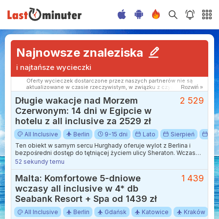
Najnowsze znaleziska
i najtańsze wycieczki
Oferty wycieczek dostarczone przez naszych partnerów nie są
aktualizowane w czasie rzeczywistym, w związku z czym ceny i
Rozwiń »
dostępność ofert mogą się nieznacznie różnić od aktualnych.
Długie wakacje nad Morzem
2 529
Dokładamy wszelkich starań aby rozbieżności były jak najmniejsze.
Czerwonym: 14 dni w Egipcie w
hotelu z all inclusive za 2529 zł
All Inclusive
Berlin
9-15 dni
Lato
Sierpień
Wa
Ten obiekt w samym sercu Hurghady oferuje wylot z Berlina i
bezpośredni dostęp do tętniącej życiem ulicy Sheraton. Wczasy
w tym miejscu to doskonała propozycja dla osób, które chcą
52 sekundy temu
poczuć rytm egipskiego kurortu, mając jednocześnie
zapewniony pełen komfort, ponieważ ta wycieczka jest w opcji
Malta: Komfortowe 5-dniowe
1 439
all inclusive. Na miejscu czekają dwa baseny zewnętrzne, w tym
wczasy all inclusive w 4* db
sekcja ze zjeżdżalniami wodnymi, która dostarcza mnóstwo
radości zarówno dzieciom, jak i dorosłym.
Seabank Resort + Spa od 1439 zł
All Inclusive
Berlin
Gdańsk
Katowice
Kraków