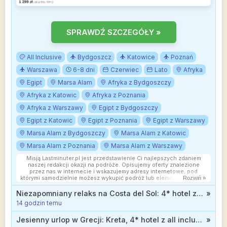
SPRAWDŹ SZCZEGÓŁY »
All Inclusive
Bydgoszcz
Katowice
Poznań
Warszawa
6-8 dni
Czerwiec
Lato
Afryka
Egipt
Marsa Alam
Afryka z Bydgoszczy
Afryka z Katowic
Afryka z Poznania
Afryka z Warszawy
Egipt z Bydgoszczy
Egipt z Katowic
Egipt z Poznania
Egipt z Warszawy
Marsa Alam z Bydgoszczy
Marsa Alam z Katowic
Marsa Alam z Poznania
Marsa Alam z Warszawy
Misją Lastminuter.pl jest przedstawienie Ci najlepszych zdaniem
naszej redakcji okazji na podróże. Opisujemy oferty znalezione
przez nas w internecie i wskazujemy adresy internetowe, pod
którymi samodzielnie możesz wykupić podróż lub elementy podróży.
Rozwiń »
Ceny w artykułach są aktualne w chwili publikacji. Możemy
otrzymywać wynagrodzenie od partnerów handlowych, do których
Niezapomniany relaks na Costa del Sol: 4* hotel z wyżywieniem od 2399 zł
»
Cię przekierowujemy. Nie ma to wpływu na cenę Twojej wycieczki.
14 godzin temu
Powielanie publikacji zabronione.
Jesienny urlop w Grecji: Kreta, 4* hotel z all inclusive blisko plaży od 1819 zł
»