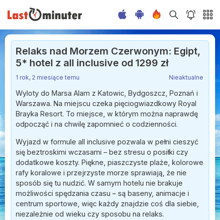
Relaks nad Morzem Czerwonym: Egipt,
5* hotel z all inclusive od 1299 zł
1 rok, 2 miesiące temu
Nieaktualne
Wyloty do Marsa Alam z Katowic, Bydgoszcz, Poznań i
Warszawa. Na miejscu czeka pięciogwiazdkowy Royal
Brayka Resort. To miejsce, w którym można naprawdę
odpocząć i na chwilę zapomnieć o codzienności.
Wyjazd w formule all inclusive pozwala w pełni cieszyć
się beztroskimi wczasami – bez stresu o posiłki czy
dodatkowe koszty. Piękne, piaszczyste plaże, kolorowe
rafy koralowe i przejrzyste morze sprawiają, że nie
sposób się tu nudzić. W samym hotelu nie brakuje
możliwości spędzania czasu – są baseny, animacje i
centrum sportowe, więc każdy znajdzie coś dla siebie,
niezależnie od wieku czy sposobu na relaks.