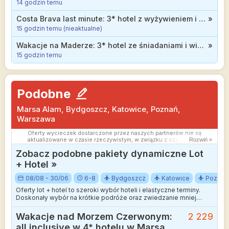
14 godzin temu
Costa Brava last minute: 3* hotel z wyżywieniem i basenem infinity na dachu za 2328 zł
»
15 godzin temu (nieaktualne)
Wakacje na Maderze: 3* hotel ze śniadaniami i widokiem na ocean od 2399 zł
»
15 godzin temu
Podobne
Marsa Alam, Bydgoszcz, Katowice, Poznań,
Warszawa
Oferty wycieczek dostarczone przez naszych partnerów nie są
aktualizowane w czasie rzeczywistym, w związku z czym ceny i
Rozwiń »
dostępność ofert mogą się nieznacznie różnić od aktualnych.
Zobacz podobne pakiety dynamiczne Lot
Dokładamy wszelkich starań aby rozbieżności były jak najmniejsze.
+ Hotel »
08/08 - 30/06
6-8
Bydgoszcz
Katowice
Poznań
Oferty lot + hotel to szeroki wybór hoteli i elastyczne terminy.
Doskonały wybór na krótkie podróże oraz zwiedzanie mniej
wakacyjnych kierunków.
Wakacje nad Morzem Czerwonym:
2 229
all inclusive w 4* hotelu w Marsa