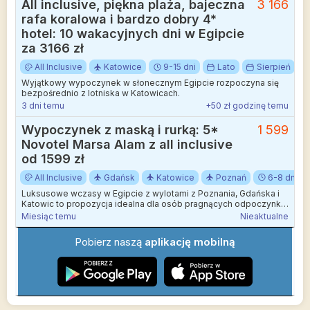
All inclusive, piękna plaża, bajeczna
3 166
rafa koralowa i bardzo dobry 4*
hotel: 10 wakacyjnych dni w Egipcie
za 3166 zł
All Inclusive
Katowice
9-15 dni
Lato
Sierpień
Wyjątkowy wypoczynek w słonecznym Egipcie rozpoczyna się
bezpośrednio z lotniska w Katowicach.
3 dni temu
+50 zł godzinę temu
Wypoczynek z maską i rurką: 5*
1 599
Novotel Marsa Alam z all inclusive
od 1599 zł
All Inclusive
Gdańsk
Katowice
Poznań
6-8 dni
Luksusowe wczasy w Egipcie z wylotami z Poznania, Gdańska i
Katowic to propozycja idealna dla osób pragnących odpoczynku
w wysokim standardzie.
Miesiąc temu
Nieaktualne
Pobierz naszą
aplikację mobilną