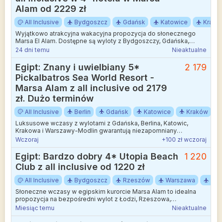
Alam od 2229 zł
All Inclusive
Bydgoszcz
Gdańsk
Katowice
Krakó
Wyjątkowo atrakcyjna wakacyjna propozycja do słonecznego
Marsa El Alam. Dostępne są wyloty z Bydgoszczy, Gdańska,
Katowic, Krakowa, Łodzi, Poznania, Rzeszowa, Warszawy,
24 dni temu
Nieaktualne
Wrocławia oraz Zielonej Góry.
Egipt: Znany i uwielbiany 5*
2 179
Pickalbatros Sea World Resort -
Marsa Alam z all inclusive od 2179
zł. Dużo terminów
All Inclusive
Berlin
Gdańsk
Katowice
Kraków
Luksusowe wczasy z wylotami z Gdańska, Berlina, Katowic,
Krakowa i Warszawy-Modlin gwarantują niezapomniany
wypoczynek w słońcu.
Wczoraj
+100 zł wczoraj
Egipt: Bardzo dobry 4* Utopia Beach
1 220
Club z all inclusive od 1220 zł
All Inclusive
Bydgoszcz
Rzeszów
Warszawa
Łód
Słoneczne wczasy w egipskim kurorcie Marsa Alam to idealna
propozycja na bezpośredni wylot z Łodzi, Rzeszowa,
Bydgoszczy i Warszawy.
Miesiąc temu
Nieaktualne