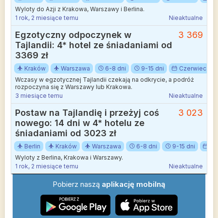
Wyloty do Azji z Krakowa, Warszawy i Berlina.
1 rok, 2 miesiące temu
Nieaktualne
Egzotyczny odpoczynek w
3 369
Tajlandii: 4* hotel ze śniadaniami od
3369 zł
Kraków
Warszawa
6-8 dni
9-15 dni
Czerwiec
Wczasy w egzotycznej Tajlandii czekają na odkrycie, a podróż
rozpoczyna się z Warszawy lub Krakowa.
3 miesiące temu
Nieaktualne
Postaw na Tajlandię i przeżyj coś
3 023
nowego: 14 dni w 4* hotelu ze
śniadaniami od 3023 zł
Berlin
Kraków
Warszawa
6-8 dni
9-15 dni
Cz
Wyloty z Berlina, Krakowa i Warszawy.
1 rok, 2 miesiące temu
Nieaktualne
Pobierz naszą
aplikację mobilną