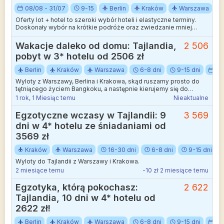
08/08 - 31/07
9-15
Berlin
Kraków
Warszawa
Oferty lot + hotel to szeroki wybór hoteli i elastyczne terminy.
Doskonały wybór na krótkie podróże oraz zwiedzanie mniej
wakacyjnych kierunków.
Wakacje daleko od domu: Tajlandia,
2 506
pobyt w 3* hotelu od 2506 zł
Berlin
Kraków
Warszawa
6-8 dni
9-15 dni
Cz
Wyloty z Warszawy, Berlina i Krakowa, skąd ruszamy prosto do
tętniącego życiem Bangkoku, a następnie kierujemy się do
Pattayi, gdzie czeka już na nas FX Hotel Pattaya.
1 rok, 1 Miesiąc temu
Nieaktualne
Egzotyczne wczasy w Tajlandii: 9
3 569
dni w 4* hotelu ze śniadaniami od
3569 zł
Kraków
Warszawa
16-30 dni
6-8 dni
9-15 dni
Wyloty do Tajlandii z Warszawy i Krakowa.
2 miesiące temu
-10 zł 2 miesiące temu
Egzotyka, którą pokochasz:
2 622
Tajlandia, 10 dni w 4* hotelu od
2622 zł!
Berlin
Kraków
Warszawa
6-8 dni
9-15 dni
Cz