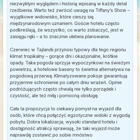
niezwykłym wyglądem i historią wpisaną w każdy detal
rzeźbienia. Warto też zwrócić uwagę na Tiffany’s Show –
wyjątkowe widowisko, które cieszy się
międzynarodowym uznaniem. Goście hotelu często
podkreślają, że wszystko, co warto zobaczyć, jest w
zasięgu ręki – a to znacznie ułatwia planowanie.
Czerwiec w Tajlandii przynosi typowy dla tego regionu
klimat tropikalny – gorące dni i okazjonalne, krótkie
opady. Taka pogoda sprzyja wypoczynkowi na świeżym
powietrzu, a hotelowe baseny to świetna alternatywa na
pogodową przerwę. Klimatyzowane pokoje gwarantują
przyjemne schronienie po całym dniu wrażeń. Opinie
podróżujących często chwalą nie tylko porządek i
czystość, ale też miłą i pomocną obsługę.
Cała ta propozycja to ciekawy pomysł na wyjazd dla
osób, które chcą połączyć egzotyczne widoki z wygodą
pobytu. Dobra lokalizacja, wysoki standard hotelu i
dostępność atrakcji sprawiają, że taki wyjazd może
naprawdę zostawić po sobie mnóstwo