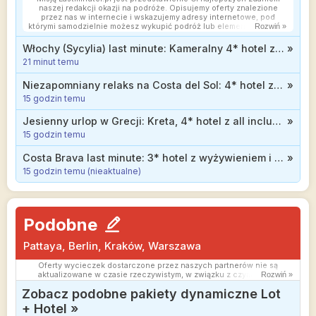
naszej redakcji okazji na podróże. Opisujemy oferty znalezione
przez nas w internecie i wskazujemy adresy internetowe, pod
którymi samodzielnie możesz wykupić podróż lub elementy podróży.
Rozwiń »
Ceny w artykułach są aktualne w chwili publikacji. Możemy
otrzymywać wynagrodzenie od partnerów handlowych, do których
Włochy (Sycylia) last minute: Kameralny 4* hotel z all inclusive od 2899 zł
»
Cię przekierowujemy. Nie ma to wpływu na cenę Twojej wycieczki.
21 minut temu
Powielanie publikacji zabronione.
Niezapomniany relaks na Costa del Sol: 4* hotel z wyżywieniem od 2399 zł
»
15 godzin temu
Jesienny urlop w Grecji: Kreta, 4* hotel z all inclusive blisko plaży od 1819 zł
»
15 godzin temu
Costa Brava last minute: 3* hotel z wyżywieniem i basenem infinity na dachu za 2328 zł
»
15 godzin temu (nieaktualne)
Podobne
Pattaya, Berlin, Kraków, Warszawa
Oferty wycieczek dostarczone przez naszych partnerów nie są
aktualizowane w czasie rzeczywistym, w związku z czym ceny i
Rozwiń »
dostępność ofert mogą się nieznacznie różnić od aktualnych.
Zobacz podobne pakiety dynamiczne Lot
Dokładamy wszelkich starań aby rozbieżności były jak najmniejsze.
+ Hotel »