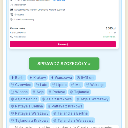
SPRAWDŹ SZCZEGÓŁY »
Berlin
Kraków
Warszawa
9-15 dni
Czerwiec
Lato
Lipiec
Maj
Wakacje
Wiosna
Azja
Pattaya
Tajlandia
Azja z Berlina
Azja z Krakowa
Azja z Warszawy
Pattaya z Berlina
Pattaya z Krakowa
Pattaya z Warszawy
Tajlandia z Berlina
Tajlandia z Krakowa
Tajlandia z Warszawy
Misją Lastminuter.pl jest przedstawienie Ci najlepszych zdaniem