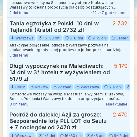
Luksusowe wczasy na Sri Lance z wylotem z Krakowa lub
Warszawy to idealna propozycja dla osób poszukujących
egzotyki w najwyższym standardzie.
2 dni temu
-22 zł 7 godzin temu
Tania egzotyka z Polski: 10 dni w
2 732
Tajlandii (Krabi) od 2732 zł!
Warszawa
16-30 dni
6-8 dni
9-15 dni
Jesień
Atrakcyjne połączenie lotnicze z Warszawy pozwala na
zaplanowanie egzotycznej podróży do jednego z najbardziej
malowniczych regionów Azji Południowo-Wschodniej.
5 dni temu
Długi wypoczynek na Malediwach:
5 179
14 dni w 3* hotelu z wyżywieniem od
5179 zł
Berlin
Kraków
Poznań
Warszawa
6-8 dni
9-1
Komfortowe wczasy na wyspie Maafushi z wylotami z Krakowa,
Berlina, Poznania i Warszawy to idealna propozycja dla osób
poszukujących egzotyki w butikowym wydaniu.
8 dni temu
Nieaktualne
Podróż do dalekiej Azji za grosze:
2 470
Bezpośrednie loty PLL LOT do Seulu
+ 7 noclegów od 2470 zł
Warszawa
1-5 dni
16-30 dni
6-8 dni
9-15 dni