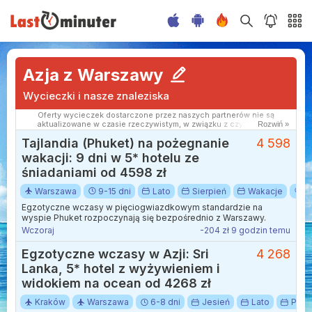
Azja z Warszawy
Wycieczki i nasze znaleziska
Oferty wycieczek dostarczone przez naszych partnerów nie są
aktualizowane w czasie rzeczywistym, w związku z czym ceny i
Rozwiń »
dostępność ofert mogą się nieznacznie różnić od aktualnych.
Tajlandia (Phuket) na pożegnanie
4 598
Dokładamy wszelkich starań aby rozbieżności były jak najmniejsze.
wakacji: 9 dni w 5* hotelu ze
śniadaniami od 4598 zł
Warszawa
9-15 dni
Lato
Sierpień
Wakacje
A
Egzotyczne wczasy w pięciogwiazdkowym standardzie na
wyspie Phuket rozpoczynają się bezpośrednio z Warszawy.
Wczoraj
-204 zł 9 godzin temu
Egzotyczne wczasy w Azji: Sri
4 268
Lanka, 5* hotel z wyżywieniem i
widokiem na ocean od 4268 zł
Kraków
Warszawa
6-8 dni
Jesień
Lato
Paźd