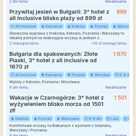
Warszawy.
2 dni temu
Nieaktualne
Przywitaj jesień w Bułgarii: 3* hotel z
899
all inclusive blisko plaży od 899 zł
All Inclusive
Katowice
Kraków
Poznań
Warszawa
Słoneczna wyprawa z Krakowa, Katowic, Poznania i Warszawy to
idealny pomysł na relaksujące wczasy w jednym z
najpopularniejszych kurortów nad Morzem Czarnym.
2 miesiące temu
+10 zł miesiąc temu
Bułgaria dla spakowanych: Złote
1 670
Piaski, 3* hotel z all inclusive od
1670 zł
All Inclusive
Katowice
Poznań
Wrocław
6-8 dni
Wyloty z Katowic, Poznania i Wrocławia.
6 dni temu
Nieaktualne
Wakacje w Czarnogórze: 3* hotel z
1 501
wyżywieniem blisko morza od 1501
zł!
Gdańsk
Poznań
Warszawa
6-8 dni
Lato
Lipi
Komfortowe wczasy na Bałkanach z wylotami z Gdańska,
Warszawy i Poznania.
9 dni temu
Nieaktualne