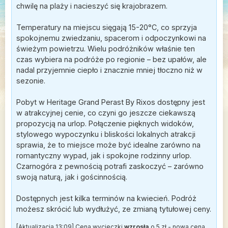
chwilę na plaży i nacieszyć się krajobrazem.
Temperatury na miejscu sięgają 15-20°C, co sprzyja
spokojnemu zwiedzaniu, spacerom i odpoczynkowi na
świeżym powietrzu. Wielu podróżników właśnie ten
czas wybiera na podróże po regionie – bez upałów, ale
nadal przyjemnie ciepło i znacznie mniej tłoczno niż w
sezonie.
Pobyt w Heritage Grand Perast By Rixos dostępny jest
w atrakcyjnej cenie, co czyni go jeszcze ciekawszą
propozycją na urlop. Połączenie pięknych widoków,
stylowego wypoczynku i bliskości lokalnych atrakcji
sprawia, że to miejsce może być idealne zarówno na
romantyczny wypad, jak i spokojne rodzinny urlop.
Czarnogóra z pewnością potrafi zaskoczyć – zarówno
swoją naturą, jak i gościnnością.
Dostępnych jest kilka terminów na kwiecień. Podróż
możesz skrócić lub wydłużyć, ze zmianą tytułowej ceny.
[Aktualizacja 13:09] Cena wycieczki
wzrosła
o 5 zł - nowa cena