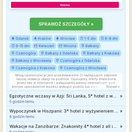
SPRAWDŹ SZCZEGÓŁY »
Gdańsk
Kraków
Wrocław
1-5 dni
6-8 dni
9-15 dni
Kwiecień
Wiosna
Bałkany
Czarnogóra
Bałkany z Gdańska
Bałkany z Krakowa
Bałkany z Wrocławia
Czarnogóra z Gdańska
Czarnogóra z Krakowa
Czarnogóra z Wrocławia
Misją Lastminuter.pl jest przedstawienie Ci najlepszych zdaniem
naszej redakcji okazji na podróże. Opisujemy oferty znalezione
przez nas w internecie i wskazujemy adresy internetowe, pod
którymi samodzielnie możesz wykupić podróż lub elementy podróży.
Rozwiń »
Ceny w artykułach są aktualne w chwili publikacji. Możemy
otrzymywać wynagrodzenie od partnerów handlowych, do których
Egzotyczne wczasy w Azji: Sri Lanka, 5* hotel z wyżywieniem i widokiem na ocean od 4268 zł
»
Cię przekierowujemy. Nie ma to wpływu na cenę Twojej wycieczki.
5 godzin temu
Powielanie publikacji zabronione.
Wypoczynek w Hiszpanii: 3* hotel z wyżywieniem niedaleko morza od 989 zł
»
6 godzin temu
Wakacje na Zanzibarze: Znakomity 4* hotel z all inclusive soft przy plaży od 4999 zł
»
6 godzin temu