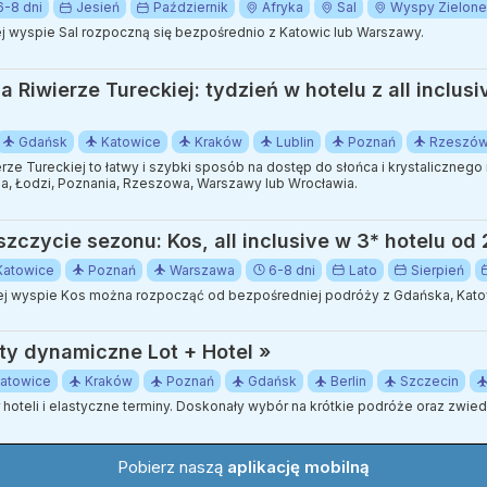
6-8 dni
Jesień
Październik
Afryka
Sal
Wyspy Zielone
 wyspie Sal rozpoczną się bezpośrednio z Katowic lub Warszawy.
 Riwierze Tureckiej: tydzień w hotelu z all inclusi
Gdańsk
Katowice
Kraków
Lublin
Poznań
Rzeszó
e Tureckiej to łatwy i szybki sposób na dostęp do słońca i krystalicznego
na, Łodzi, Poznania, Rzeszowa, Warszawy lub Wrocławia.
czycie sezonu: Kos, all inclusive w 3* hotelu od 
Katowice
Poznań
Warszawa
6-8 dni
Lato
Sierpień
j wyspie Kos można rozpocząć od bezpośredniej podróży z Gdańska, Katow
ty dynamiczne Lot + Hotel »
atowice
Kraków
Poznań
Gdańsk
Berlin
Szczecin
ór hoteli i elastyczne terminy. Doskonały wybór na krótkie podróże oraz zwi
Pobierz naszą
aplikację mobilną