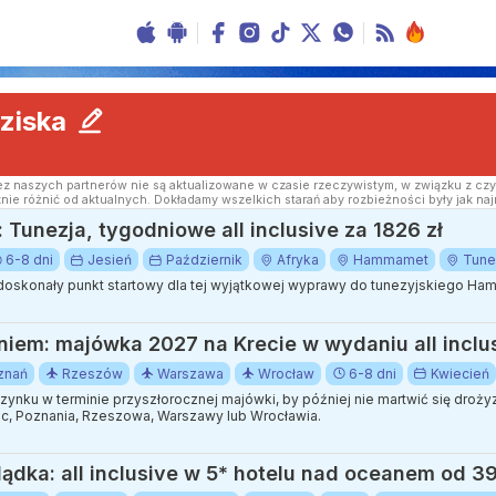
ziska
z naszych partnerów nie są aktualizowane w czasie rzeczywistym, w związku z czy
nie różnić od aktualnych. Dokładamy wszelkich starań aby rozbieżności były jak naj
 Tunezja, tygodniowe all inclusive za 1826 zł
6-8 dni
Jesień
Październik
Afryka
Hammamet
Tune
doskonały punkt startowy dla tej wyjątkowej wyprawy do tunezyjskiego H
iem: majówka 2027 na Krecie w wydaniu all inclus
znań
Rzeszów
Warszawa
Wrocław
6-8 dni
Kwiecień
ynku w terminie przyszłorocznej majówki, by później nie martwić się drożyz
ic, Poznania, Rzeszowa, Warszawy lub Wrocławia.
dka: all inclusive w 5* hotelu nad oceanem od 39