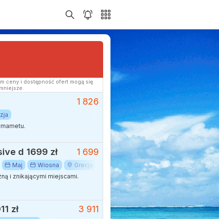
m ceny i dostępność ofert mogą się
mniejsze.
1 826
zja
ammametu.
ive d 1699 zł
1 699
Maj
Wiosna
Grecja
Heraklion
Kreta
Majówka
ną i znikającymi miejscami.
11 zł
3 911