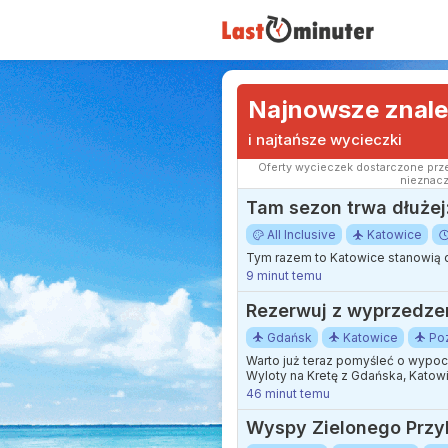
Najnowsze znale
i najtańsze wycieczki
Oferty wycieczek dostarczone prze
nieznacz
Tam sezon trwa dłużej:
All Inclusive
Katowice
Tym razem to Katowice stanowią 
9 minut temu
Rezerwuj z wyprzedzen
Gdańsk
Katowice
Po
Warto już teraz pomyśleć o wypocz
Wyloty na Kretę z Gdańska, Katow
46 minut temu
Wyspy Zielonego Przylą