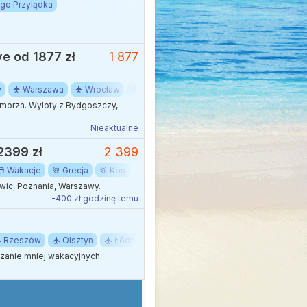
go Przylądka
ve od 1877 zł
1 877
w
Warszawa
Wrocław
Łódź
6-8 dni
Lato
Sierpień
 morza. Wyloty z Bydgoszczy,
Nieaktualne
2399 zł
2 399
Wakacje
Grecja
Kos
ic, Poznania, Warszawy.
-400 zł godzinę temu
Rzeszów
Olsztyn
Łódź
Lublin
Bydgoszcz
Zielona 
edzanie mniej wakacyjnych