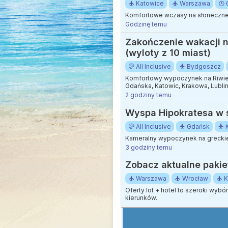
Katowice
Warszawa
Komfortowe wczasy na słonecznej
Godzinę temu
Zakończenie wakacji na
(wyloty z 10 miast)
All Inclusive
Bydgoszcz
Komfortowy wypoczynek na Riwierz
Gdańska, Katowic, Krakowa, Lubli
2 godziny temu
Wyspa Hipokratesa w sz
All Inclusive
Gdańsk
Kameralny wypoczynek na greckie
3 godziny temu
Zobacz aktualne pakie
Warszawa
Wrocław
K
Oferty lot + hotel to szeroki wyb
kierunków.