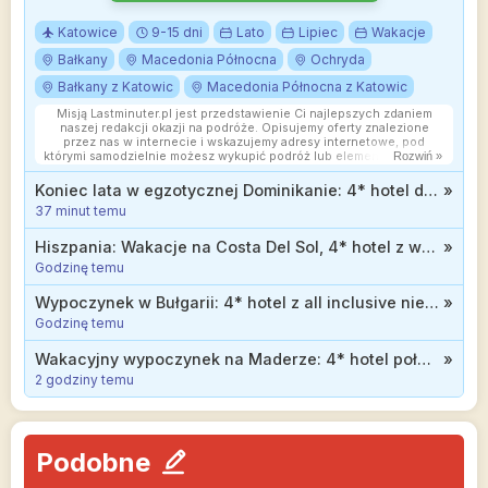
Katowice
9-15 dni
Lato
Lipiec
Wakacje
Bałkany
Macedonia Północna
Ochryda
Bałkany z Katowic
Macedonia Północna z Katowic
Misją Lastminuter.pl jest przedstawienie Ci najlepszych zdaniem
naszej redakcji okazji na podróże. Opisujemy oferty znalezione
przez nas w internecie i wskazujemy adresy internetowe, pod
którymi samodzielnie możesz wykupić podróż lub elementy podróży.
Rozwiń »
Ceny w artykułach są aktualne w chwili publikacji. Możemy
otrzymywać wynagrodzenie od partnerów handlowych, do których
Koniec lata w egzotycznej Dominikanie: 4* hotel dla dorosłych z all inclusive przy plaży od 5445 zł
»
Cię przekierowujemy. Nie ma to wpływu na cenę Twojej wycieczki.
37 minut temu
Powielanie publikacji zabronione.
Hiszpania: Wakacje na Costa Del Sol, 4* hotel z wyżywieniem i basenem na dachu za 2199 zł
»
Godzinę temu
Wypoczynek w Bułgarii: 4* hotel z all inclusive niedaleko plaży od 1119 zł
»
Godzinę temu
Wakacyjny wypoczynek na Maderze: 4* hotel położony na klifie z wyżywieniem od 2899 zł
»
2 godziny temu
Podobne