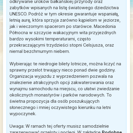
odkrywanie uroków bałkańskiej przyrody oraz
zabytków wpisanych na listę światowego dziedzictwa
UNESCO. Podróż w tym okresie gwarantuje wspaniałą,
letnią aurę, która sprzyja zarówno kąpielom w jeziorze,
jak i wieczornym spacerom po starówce. Macedonia
Północna w szczycie wakacyjnym wita przyjezdnych
bardzo wysokimi temperaturami, często
przekraczającymi trzydzieści stopni Celsjusza, oraz
niemal bezchmurnym niebem.
Wybierając te niedrogie bilety lotnicze, można liczyć na
sprawny przelot trwający nieco ponad dwie godziny.
Organizacja wyjazdu z wyprzedzeniem pozwala na
znalezienie atrakcyjnych opcji zakwaterowania oraz
wynajmu samochodu na miejscu, co ułatwi zwiedzanie
okolicznych monastyrów i parków narodowych. To
świetna propozycja dla osób poszukujących
słonecznego i mniej oczywistego kierunku na letni
wypoczynek.
Uwaga: W ramach tej oferty musisz samodzielnie
zarezerwować przeloty i noclegi. W zakładce
Podobne