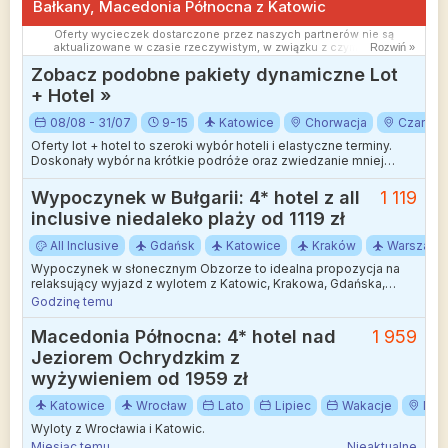
Bałkany, Macedonia Północna z Katowic
Oferty wycieczek dostarczone przez naszych partnerów nie są
aktualizowane w czasie rzeczywistym, w związku z czym ceny i
Rozwiń »
dostępność ofert mogą się nieznacznie różnić od aktualnych.
Zobacz podobne pakiety dynamiczne Lot
Dokładamy wszelkich starań aby rozbieżności były jak najmniejsze.
+ Hotel »
08/08 - 31/07
9-15
Katowice
Chorwacja
Czarnog
Oferty lot + hotel to szeroki wybór hoteli i elastyczne terminy.
Doskonały wybór na krótkie podróże oraz zwiedzanie mniej
wakacyjnych kierunków.
Wypoczynek w Bułgarii: 4* hotel z all
1 119
inclusive niedaleko plaży od 1119 zł
All Inclusive
Gdańsk
Katowice
Kraków
Warszawa
Wypoczynek w słonecznym Obzorze to idealna propozycja na
relaksujący wyjazd z wylotem z Katowic, Krakowa, Gdańska,
Warszawy i Wrocławia.
Godzinę temu
Macedonia Północna: 4* hotel nad
1 959
Jeziorem Ochrydzkim z
wyżywieniem od 1959 zł
Katowice
Wrocław
Lato
Lipiec
Wakacje
Mac
Wyloty z Wrocławia i Katowic.
Miesiąc temu
Nieaktualne