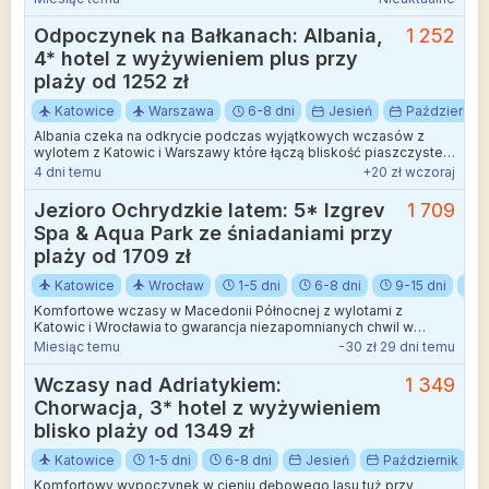
Odpoczynek na Bałkanach: Albania,
1 252
4* hotel z wyżywieniem plus przy
plaży od 1252 zł
Katowice
Warszawa
6-8 dni
Jesień
Październik
Albania czeka na odkrycie podczas wyjątkowych wczasów z
wylotem z Katowic i Warszawy które łączą bliskość piaszczystej
plaży z kameralną atmosferą.
4 dni temu
+20 zł wczoraj
Jezioro Ochrydzkie latem: 5* Izgrev
1 709
Spa & Aqua Park ze śniadaniami przy
plaży od 1709 zł
Katowice
Wrocław
1-5 dni
6-8 dni
9-15 dni
L
Komfortowe wczasy w Macedonii Północnej z wylotami z
Katowic i Wrocławia to gwarancja niezapomnianych chwil w
otoczeniu krystalicznie czystych wód.
Miesiąc temu
-30 zł 29 dni temu
Wczasy nad Adriatykiem:
1 349
Chorwacja, 3* hotel z wyżywieniem
blisko plaży od 1349 zł
Katowice
1-5 dni
6-8 dni
Jesień
Październik
Komfortowy wypoczynek w cieniu dębowego lasu tuż przy