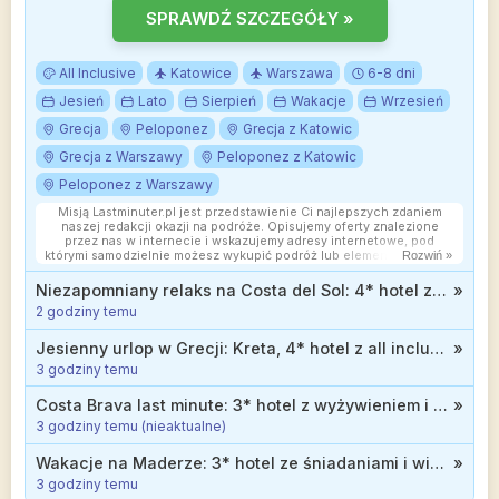
SPRAWDŹ SZCZEGÓŁY »
All Inclusive
Katowice
Warszawa
6-8 dni
Jesień
Lato
Sierpień
Wakacje
Wrzesień
Grecja
Peloponez
Grecja z Katowic
Grecja z Warszawy
Peloponez z Katowic
Peloponez z Warszawy
Misją Lastminuter.pl jest przedstawienie Ci najlepszych zdaniem
naszej redakcji okazji na podróże. Opisujemy oferty znalezione
przez nas w internecie i wskazujemy adresy internetowe, pod
którymi samodzielnie możesz wykupić podróż lub elementy podróży.
Rozwiń »
Ceny w artykułach są aktualne w chwili publikacji. Możemy
otrzymywać wynagrodzenie od partnerów handlowych, do których
Niezapomniany relaks na Costa del Sol: 4* hotel z wyżywieniem od 2399 zł
»
Cię przekierowujemy. Nie ma to wpływu na cenę Twojej wycieczki.
2 godziny temu
Powielanie publikacji zabronione.
Jesienny urlop w Grecji: Kreta, 4* hotel z all inclusive blisko plaży od 1819 zł
»
3 godziny temu
Costa Brava last minute: 3* hotel z wyżywieniem i basenem infinity na dachu za 2328 zł
»
3 godziny temu (nieaktualne)
Wakacje na Maderze: 3* hotel ze śniadaniami i widokiem na ocean od 2399 zł
»
3 godziny temu