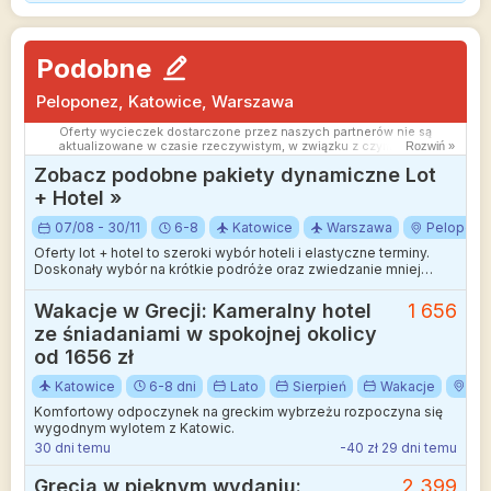
Podobne
Peloponez, Katowice, Warszawa
Oferty wycieczek dostarczone przez naszych partnerów nie są
aktualizowane w czasie rzeczywistym, w związku z czym ceny i
Rozwiń »
dostępność ofert mogą się nieznacznie różnić od aktualnych.
Zobacz podobne pakiety dynamiczne Lot
Dokładamy wszelkich starań aby rozbieżności były jak najmniejsze.
+ Hotel »
07/08 - 30/11
6-8
Katowice
Warszawa
Pelopone
Oferty lot + hotel to szeroki wybór hoteli i elastyczne terminy.
Doskonały wybór na krótkie podróże oraz zwiedzanie mniej
wakacyjnych kierunków.
Wakacje w Grecji: Kameralny hotel
1 656
ze śniadaniami w spokojnej okolicy
od 1656 zł
Katowice
6-8 dni
Lato
Sierpień
Wakacje
Gre
Komfortowy odpoczynek na greckim wybrzeżu rozpoczyna się
wygodnym wylotem z Katowic.
30 dni temu
-40 zł 29 dni temu
Grecja w pięknym wydaniu:
2 399