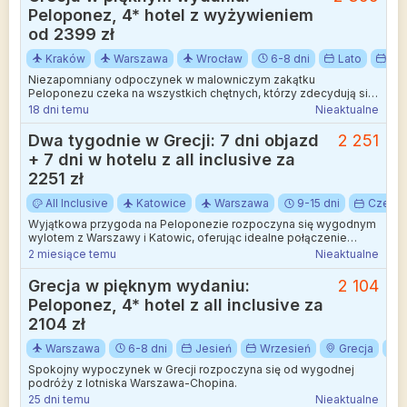
Peloponez, 4* hotel z wyżywieniem
od 2399 zł
Kraków
Warszawa
Wrocław
6-8 dni
Lato
Lip
Niezapomniany odpoczynek w malowniczym zakątku
Peloponezu czeka na wszystkich chętnych, którzy zdecydują się
na relaks z wylotem z Wrocławia, Warszawy i Krakowa.
18 dni temu
Nieaktualne
Dwa tygodnie w Grecji: 7 dni objazd
2 251
+ 7 dni w hotelu z all inclusive za
2251 zł
All Inclusive
Katowice
Warszawa
9-15 dni
Czerwi
Wyjątkowa przygoda na Peloponezie rozpoczyna się wygodnym
wylotem z Warszawy i Katowic, oferując idealne połączenie
zwiedzania z błogim odpoczynkiem.
2 miesiące temu
Nieaktualne
Grecja w pięknym wydaniu:
2 104
Peloponez, 4* hotel z all inclusive za
2104 zł
Warszawa
6-8 dni
Jesień
Wrzesień
Grecja
Spokojny wypoczynek w Grecji rozpoczyna się od wygodnej
podróży z lotniska Warszawa-Chopina.
25 dni temu
Nieaktualne