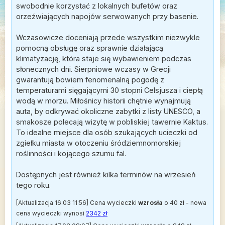
swobodnie korzystać z lokalnych bufetów oraz
orzeźwiających napojów serwowanych przy basenie.
Wczasowicze doceniają przede wszystkim niezwykle
pomocną obsługę oraz sprawnie działającą
klimatyzację, która staje się wybawieniem podczas
słonecznych dni. Sierpniowe wczasy w Grecji
gwarantują bowiem fenomenalną pogodę z
temperaturami sięgającymi 30 stopni Celsjusza i ciepłą
wodą w morzu. Miłośnicy historii chętnie wynajmują
auta, by odkrywać okoliczne zabytki z listy UNESCO, a
smakosze polecają wizytę w pobliskiej tawernie Kaktus.
To idealne miejsce dla osób szukających ucieczki od
zgiełku miasta w otoczeniu śródziemnomorskiej
roślinności i kojącego szumu fal.
Dostępnych jest również kilka terminów na wrzesień
tego roku.
[Aktualizacja 16.03 11:56] Cena wycieczki
wzrosła
o 40 zł - nowa
cena wycieczki wynosi
2342 zł