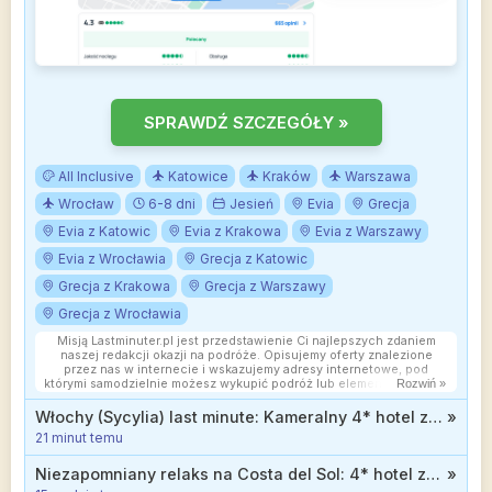
SPRAWDŹ SZCZEGÓŁY »
All Inclusive
Katowice
Kraków
Warszawa
Wrocław
6-8 dni
Jesień
Evia
Grecja
Evia z Katowic
Evia z Krakowa
Evia z Warszawy
Evia z Wrocławia
Grecja z Katowic
Grecja z Krakowa
Grecja z Warszawy
Grecja z Wrocławia
Misją Lastminuter.pl jest przedstawienie Ci najlepszych zdaniem
naszej redakcji okazji na podróże. Opisujemy oferty znalezione
przez nas w internecie i wskazujemy adresy internetowe, pod
którymi samodzielnie możesz wykupić podróż lub elementy podróży.
Rozwiń »
Ceny w artykułach są aktualne w chwili publikacji. Możemy
otrzymywać wynagrodzenie od partnerów handlowych, do których
Włochy (Sycylia) last minute: Kameralny 4* hotel z all inclusive od 2899 zł
»
Cię przekierowujemy. Nie ma to wpływu na cenę Twojej wycieczki.
21 minut temu
Powielanie publikacji zabronione.
Niezapomniany relaks na Costa del Sol: 4* hotel z wyżywieniem od 2399 zł
»