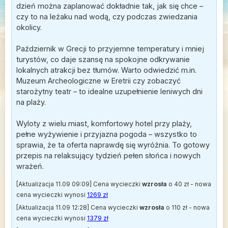
dzień można zaplanować dokładnie tak, jak się chce –
czy to na leżaku nad wodą, czy podczas zwiedzania
okolicy.
Październik w Grecji to przyjemne temperatury i mniej
turystów, co daje szansę na spokojne odkrywanie
lokalnych atrakcji bez tłumów. Warto odwiedzić m.in.
Muzeum Archeologiczne w Eretrii czy zobaczyć
starożytny teatr – to idealne uzupełnienie leniwych dni
na plaży.
Wyloty z wielu miast, komfortowy hotel przy plaży,
pełne wyżywienie i przyjazna pogoda – wszystko to
sprawia, że ta oferta naprawdę się wyróżnia. To gotowy
przepis na relaksujący tydzień pełen słońca i nowych
wrażeń.
[Aktualizacja 11.09 09:09] Cena wycieczki
wzrosła
o 40 zł - nowa
cena wycieczki wynosi
1269 zł
[Aktualizacja 11.09 12:28] Cena wycieczki
wzrosła
o 110 zł - nowa
cena wycieczki wynosi
1379 zł