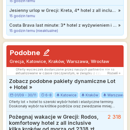
15 godzin temu
Jesienny urlop w Grecji: Kreta, 4* hotel z all inclusive blisko plaży od 1819 zł
»
15 godzin temu
Costa Brava last minute: 3* hotel z wyżywieniem i basenem infinity na dachu za 2328 zł
»
15 godzin temu (nieaktualne)
Podobne
Grecja, Katowice, Kraków, Warszawa, Wrocław
Oferty wycieczek dostarczone przez naszych partnerów nie są
aktualizowane w czasie rzeczywistym, w związku z czym ceny i
Rozwiń »
dostępność ofert mogą się nieznacznie różnić od aktualnych.
Zobacz podobne pakiety dynamiczne Lot
Dokładamy wszelkich starań aby rozbieżności były jak najmniejsze.
+ Hotel »
01/09 - 30/11
6-8
Katowice
Kraków
Warszawa
Oferty lot + hotel to szeroki wybór hoteli i elastyczne terminy.
Doskonały wybór na krótkie podróże oraz zwiedzanie mniej
wakacyjnych kierunków.
Pożegnaj wakacje w Grecji: Rodos,
2 318
komfortowy hotel z all inclusive
kilka kroków od morza od 2318 zł