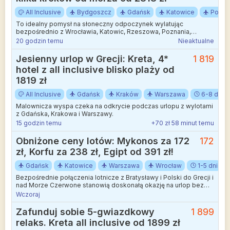
All Inclusive
Bydgoszcz
Gdańsk
Katowice
Pozna
To idealny pomysł na słoneczny odpoczynek wylatując
bezpośrednio z Wrocławia, Katowic, Rzeszowa, Poznania,
Bydgoszczy, Gdańska lub Warszawy.
20 godzin temu
Nieaktualne
Jesienny urlop w Grecji: Kreta, 4*
1 819
hotel z all inclusive blisko plaży od
1819 zł
All Inclusive
Gdańsk
Kraków
Warszawa
6-8 dni
Malownicza wyspa czeka na odkrycie podczas urlopu z wylotami
z Gdańska, Krakowa i Warszawy.
15 godzin temu
+70 zł 58 minut temu
Obniżone ceny lotów: Mykonos za 172
172
zł, Korfu za 238 zł, Egipt od 391 zł!
Gdańsk
Katowice
Warszawa
Wrocław
1-5 dni
Bezpośrednie połączenia lotnicze z Bratysławy i Polski do Grecji i
nad Morze Czerwone stanowią doskonałą okazję na urlop bez
zbytniego nadwyrężania domowego budżetu.
Wczoraj
Zafunduj sobie 5-gwiazdkowy
1 899
relaks. Kreta all inclusive od 1899 zł