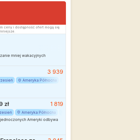
m ceny i dostępność ofert mogą się
mniejsze.
edzanie mniej wakacyjnych
3 939
zesień
Ameryka Północna
Kalifornia
Los Angeles
USA
9 zł
1 819
zesień
Ameryka Północna
Kalifornia
San Francisco
USA
ów Zjednoczonych Ameryki odbywa