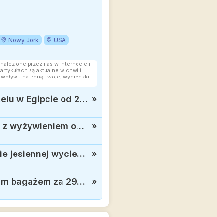
Nowy Jork
USA
znalezione przez nas w internecie i
rtykułach są aktualne w chwili
 wpływu na cenę Twojej wycieczki.
Rafy koralowe na zakończenie wakacji: tygodniowe all inclusive w 3* hotelu w Egipcie od 2399 zł
»
Rezerwuj z wyprzedzeniem: Teneryfa dla oszczędnych, tydzień w hotelu z wyżywieniem od 1606 zł
»
City break w Wiecznym Mieście za 689 zł: odkryj atrakcje Rzymu w trakcie jesiennej wycieczki
»
Wyspa słońca last minute: wakacyjne bezpośrednie loty na Rodos z dużym bagażem za 299 zł
»