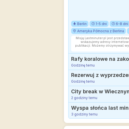
Berlin
1-5 dni
6-8 dni
Ameryka Północna z Berlina
Misją Lastminuter.pl jest przedsta
wskazujemy adresy internetowe
publikacji. Możemy otrzymywać wy
Godzinę temu
Godzinę temu
2 godziny temu
3 godziny temu