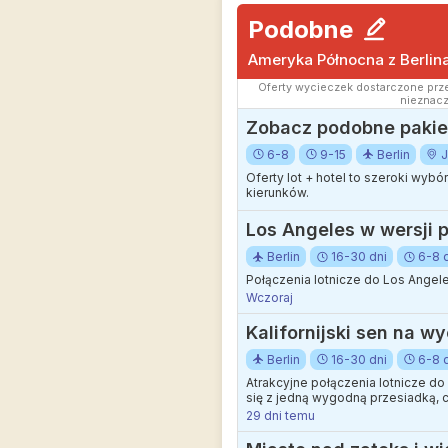
Podobne
Ameryka Północna z Berlin
Oferty wycieczek dostarczone prze
nieznacz
Zobacz podobne pakiet
6-8
9-15
Berlin
J
Oferty lot + hotel to szeroki wyb
kierunków.
Los Angeles w wersji p
Berlin
16-30 dni
6-8 
Połączenia lotnicze do Los Angele
Wczoraj
Kalifornijski sen na wy
Berlin
16-30 dni
6-8 
Atrakcyjne połączenia lotnicze d
się z jedną wygodną przesiadką, c
29 dni temu