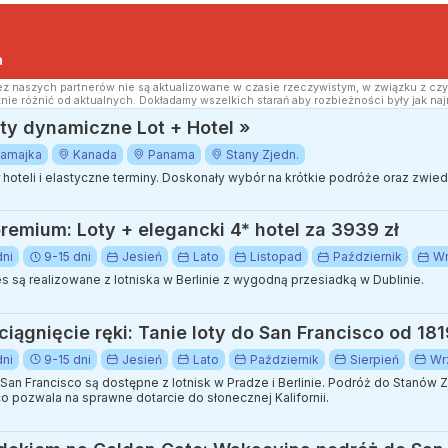
a
z naszych partnerów nie są aktualizowane w czasie rzeczywistym, w związku z czy
nie różnić od aktualnych. Dokładamy wszelkich starań aby rozbieżności były jak naj
y dynamiczne Lot + Hotel »
amajka
Kanada
Panama
Stany Zjedn.
ór hoteli i elastyczne terminy. Doskonały wybór na krótkie podróże oraz zwi
remium: Loty + elegancki 4* hotel za 3939 zł
dni
9-15 dni
Jesień
Lato
Listopad
Październik
Wr
s są realizowane z lotniska w Berlinie z wygodną przesiadką w Dublinie.
ciągnięcie ręki: Tanie loty do San Francisco od 181
dni
9-15 dni
Jesień
Lato
Październik
Sierpień
Wr
o San Francisco są dostępne z lotnisk w Pradze i Berlinie. Podróż do Stan
o pozwala na sprawne dotarcie do słonecznej Kalifornii.