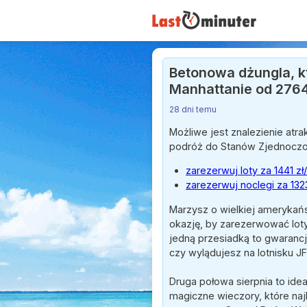
Betonowa dżungla, kt
Manhattanie od 2764
28 dni temu
Możliwe jest znalezienie atr
podróż do Stanów Zjednoczo
zarezerwuj loty za 1441 z
zarezerwuj noclegi za 132
Marzysz o wielkiej amerykańs
okazję, by zarezerwować loty
jedną przesiadką to gwarancj
czy wylądujesz na lotnisku J
Druga połowa sierpnia to idea
magiczne wieczory, które na