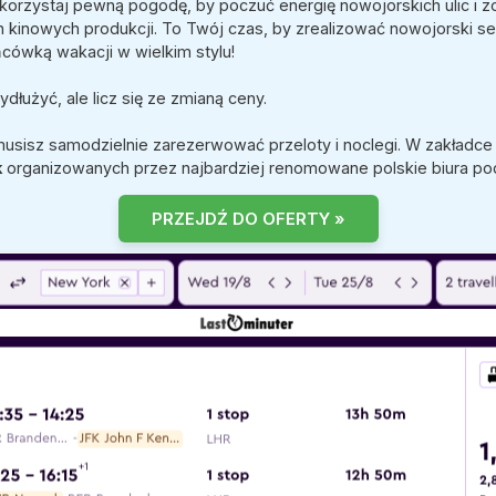
korzystaj pewną pogodę, by poczuć energię nowojorskich ulic i 
 kinowych produkcji. To Twój czas, by zrealizować nowojorski s
ńcówką wakacji w wielkim stylu!
łużyć, ale licz się ze zmianą ceny.
musisz samodzielnie zarezerwować przeloty i noclegi. W zakładc
k
organizowanych przez najbardziej renomowane polskie biura po
PRZEJDŹ DO OFERTY »