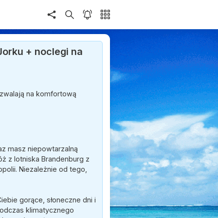
Jorku + noclegi na
pozwalają na komfortową
raz masz niepowtarzalną
ż z lotniska Brandenburg z
olii. Niezależnie od tego,
iebie gorące, słoneczne dni i
podczas klimatycznego