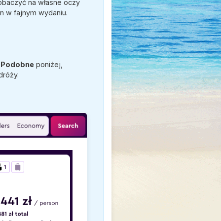
zobaczyć na własne oczy
en w fajnym wydaniu.
e
Podobne
poniżej,
dróży.