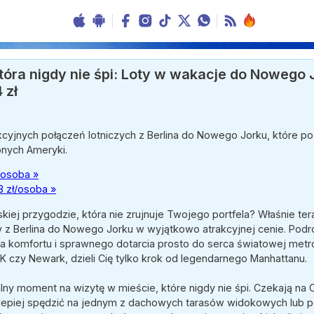
óra nigdy nie śpi: Loty w wakacje do Nowego 
 zł
akcyjnych połączeń lotniczych z Berlina do Nowego Jorku, które 
nych Ameryki.
ł/osoba »
3 zł/osoba »
kiej przygodzie, która nie zrujnuje Twojego portfela? Właśnie te
 z Berlina do Nowego Jorku w wyjątkowo atrakcyjnej cenie. Podró
a komfortu i sprawnego dotarcia prosto do serca światowej metrop
FK czy Newark, dzieli Cię tylko krok od legendarnego Manhattanu.
lny moment na wizytę w mieście, które nigdy nie śpi. Czekają na C
jlepiej spędzić na jednym z dachowych tarasów widokowych lub 