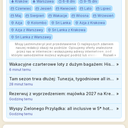
Kraków
Warszawa
6-8 dni
9-15 dni
Czerwiec
Jesień
Kwiecień
Lato
Lipiec
Maj
Sierpień
Wakacje
Wiosna
Wrzesień
Azja
Kolombo
Sri Lanka
Azja z Krakowa
Azja z Warszawy
Sri Lanka z Krakowa
Sri Lanka z Warszawy
Misją Lastminuter.pl jest przedstawienie Ci najlepszych zdaniem
naszej redakcji okazji na podróże. Opisujemy oferty znalezione
przez nas w internecie i wskazujemy adresy internetowe, pod
którymi samodzielnie możesz wykupić podróż lub elementy podróży.
Rozwiń »
Ceny w artykułach są aktualne w chwili publikacji. Możemy
otrzymywać wynagrodzenie od partnerów handlowych, do których
Wakacyjne czarterowe loty z dużym bagażem: Hiszpania, Turcja i Włochy za 399 zł
»
Cię przekierowujemy. Nie ma to wpływu na cenę Twojej wycieczki.
6 minut temu
Powielanie publikacji zabronione.
Tam sezon trwa dłużej: Tunezja, tygodniowe all inclusive za 1826 zł
»
28 minut temu
Rezerwuj z wyprzedzeniem: majówka 2027 na Krecie w wydaniu all inclusive d 1699 zł
»
Godzinę temu
Wyspy Zielonego Przylądka: all inclusive w 5* hotelu nad oceanem od 3911 zł
»
Godzinę temu