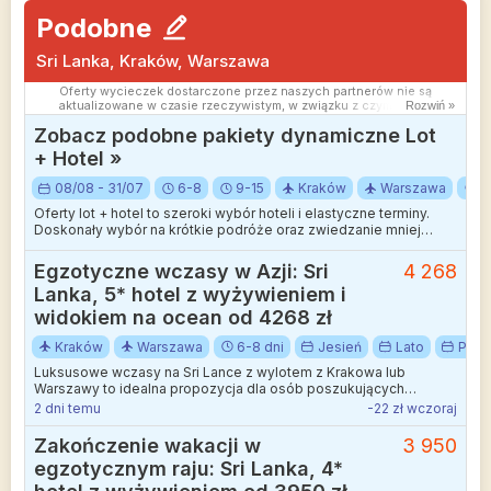
Podobne
Sri Lanka, Kraków, Warszawa
Oferty wycieczek dostarczone przez naszych partnerów nie są
aktualizowane w czasie rzeczywistym, w związku z czym ceny i
Rozwiń »
dostępność ofert mogą się nieznacznie różnić od aktualnych.
Zobacz podobne pakiety dynamiczne Lot
Dokładamy wszelkich starań aby rozbieżności były jak najmniejsze.
+ Hotel »
08/08 - 31/07
6-8
9-15
Kraków
Warszawa
S
Oferty lot + hotel to szeroki wybór hoteli i elastyczne terminy.
Doskonały wybór na krótkie podróże oraz zwiedzanie mniej
wakacyjnych kierunków.
Egzotyczne wczasy w Azji: Sri
4 268
Lanka, 5* hotel z wyżywieniem i
widokiem na ocean od 4268 zł
Kraków
Warszawa
6-8 dni
Jesień
Lato
Paźd
Luksusowe wczasy na Sri Lance z wylotem z Krakowa lub
Warszawy to idealna propozycja dla osób poszukujących
egzotyki w najwyższym standardzie.
2 dni temu
-22 zł wczoraj
Zakończenie wakacji w
3 950
egzotycznym raju: Sri Lanka, 4*