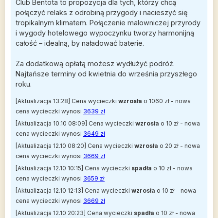
Club Bentota to propozycja dla tych, którzy chcą
połączyć relaks z odrobiną przygody i nacieszyć się
tropikalnym klimatem. Połączenie malowniczej przyrody
i wygody hotelowego wypoczynku tworzy harmonijną
całość – idealną, by naładować baterie.
Za dodatkową opłatą możesz wydłużyć podróż.
Najtańsze terminy od kwietnia do września przyszłego
roku.
[Aktualizacja 13:28] Cena wycieczki
wzrosła
o 1060 zł - nowa
cena wycieczki wynosi
3639 zł
[Aktualizacja 10.10 08:09] Cena wycieczki
wzrosła
o 10 zł - nowa
cena wycieczki wynosi
3649 zł
[Aktualizacja 12.10 08:20] Cena wycieczki
wzrosła
o 20 zł - nowa
cena wycieczki wynosi
3669 zł
[Aktualizacja 12.10 10:15] Cena wycieczki
spadła
o 10 zł - nowa
cena wycieczki wynosi
3659 zł
[Aktualizacja 12.10 12:13] Cena wycieczki
wzrosła
o 10 zł - nowa
cena wycieczki wynosi
3669 zł
[Aktualizacja 12.10 20:23] Cena wycieczki
spadła
o 10 zł - nowa