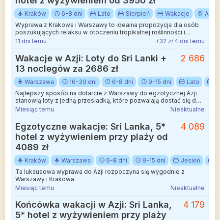
hotel z wyżywieniem od 3950 zł
Kraków
6-8 dni
Lato
Sierpień
Wakacje
Azja
Wyprawa z Krakowa i Warszawy to idealna propozycja dla osób
poszukujących relaksu w otoczeniu tropikalnej roślinności i
oceanicznych fal.
11 dni temu
+32 zł 4 dni temu
Wakacje w Azji: Loty do Sri Lanki +
2 686
13 noclegów za 2686 zł
Warszawa
16-30 dni
6-8 dni
9-15 dni
Lato
L
Najlepszy sposób na dotarcie z Warszawy do egzotycznej Azji
stanowią loty z jedną przesiadką, które pozwalają dostać się do
stolicy Sri Lanki. Podróż rozpoczyna się na Lotnisku Chopina, a
Miesiąc temu
Nieaktualne
trasa obsługiwana jest przez nowoczesną flotę linii Air Arabia z
postojem w Szardży. To doskonała okazja, aby zaplanować
Egzotyczne wakacje: Sri Lanka, 5*
4 089
wymarzone wakacje w miejscu pełnym zielonych plantacji
hotel z wyżywieniem przy plaży od
herbaty i buddyjskich świątyń.
4089 zł
Kraków
Warszawa
6-8 dni
9-15 dni
Jesień
L
Ta luksusowa wyprawa do Azji rozpoczyna się wygodnie z
Warszawy i Krakowa.
Miesiąc temu
Nieaktualne
Końcówka wakacji w Azji: Sri Lanka,
4 179
5* hotel z wyżywieniem przy plaży