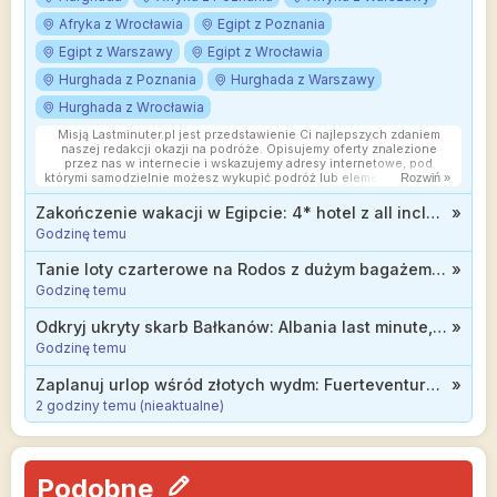
Afryka z Wrocławia
Egipt z Poznania
Egipt z Warszawy
Egipt z Wrocławia
Hurghada z Poznania
Hurghada z Warszawy
Hurghada z Wrocławia
Misją Lastminuter.pl jest przedstawienie Ci najlepszych zdaniem
naszej redakcji okazji na podróże. Opisujemy oferty znalezione
przez nas w internecie i wskazujemy adresy internetowe, pod
którymi samodzielnie możesz wykupić podróż lub elementy podróży.
Rozwiń »
Ceny w artykułach są aktualne w chwili publikacji. Możemy
otrzymywać wynagrodzenie od partnerów handlowych, do których
Zakończenie wakacji w Egipcie: 4* hotel z all inclusive od 2499 zł
»
Cię przekierowujemy. Nie ma to wpływu na cenę Twojej wycieczki.
Godzinę temu
Powielanie publikacji zabronione.
Tanie loty czarterowe na Rodos z dużym bagażem od 299 zł
»
Godzinę temu
Odkryj ukryty skarb Bałkanów: Albania last minute, 3* hotel z wyżywieniem od 2244 zł
»
Godzinę temu
Zaplanuj urlop wśród złotych wydm: Fuerteventura, 3* hotel z all inclusive od 1237 zł
»
2 godziny temu (nieaktualne)
Podobne