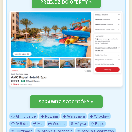
PRZEJDŹ DO OFERTY »
SPRAWDŹ SZCZEGÓŁY »
All Inclusive
Poznań
Warszawa
Wrocław
6-8 dni
Maj
Wiosna
Afryka
Egipt
Hurghada
Afryka z Poznania
Afryka z Warszawy