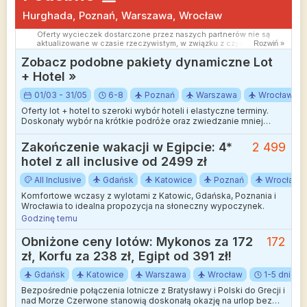
Hurghada, Poznań, Warszawa, Wrocław
Oferty wycieczek dostarczone przez naszych partnerów nie są
aktualizowane w czasie rzeczywistym, w związku z czym ceny i
Rozwiń »
dostępność ofert mogą się nieznacznie różnić od aktualnych.
Zobacz podobne pakiety dynamiczne Lot
Dokładamy wszelkich starań aby rozbieżności były jak najmniejsze.
+ Hotel »
01/03 - 31/05
6-8
Poznań
Warszawa
Wrocław
Oferty lot + hotel to szeroki wybór hoteli i elastyczne terminy.
Doskonały wybór na krótkie podróże oraz zwiedzanie mniej
wakacyjnych kierunków.
Zakończenie wakacji w Egipcie: 4*
2 499
hotel z all inclusive od 2499 zł
All Inclusive
Gdańsk
Katowice
Poznań
Wrocław
Komfortowe wczasy z wylotami z Katowic, Gdańska, Poznania i
Wrocławia to idealna propozycja na słoneczny wypoczynek.
Godzinę temu
Obniżone ceny lotów: Mykonos za 172
172
zł, Korfu za 238 zł, Egipt od 391 zł!
Gdańsk
Katowice
Warszawa
Wrocław
1-5 dni
Bezpośrednie połączenia lotnicze z Bratysławy i Polski do Grecji i
nad Morze Czerwone stanowią doskonałą okazję na urlop bez