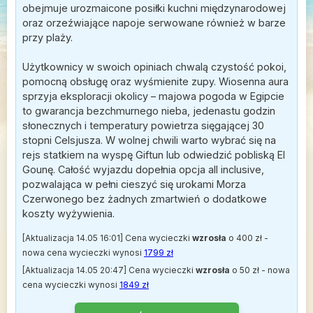
obejmuje urozmaicone posiłki kuchni międzynarodowej
oraz orzeźwiające napoje serwowane również w barze
przy plaży.
Użytkownicy w swoich opiniach chwalą czystość pokoi,
pomocną obsługę oraz wyśmienite zupy. Wiosenna aura
sprzyja eksploracji okolicy – majowa pogoda w Egipcie
to gwarancja bezchmurnego nieba, jedenastu godzin
słonecznych i temperatury powietrza sięgającej 30
stopni Celsjusza. W wolnej chwili warto wybrać się na
rejs statkiem na wyspę Giftun lub odwiedzić pobliską El
Gounę. Całość wyjazdu dopełnia opcja all inclusive,
pozwalająca w pełni cieszyć się urokami Morza
Czerwonego bez żadnych zmartwień o dodatkowe
koszty wyżywienia.
[Aktualizacja 14.05 16:01] Cena wycieczki
wzrosła
o 400 zł -
nowa cena wycieczki wynosi
1799 zł
[Aktualizacja 14.05 20:47] Cena wycieczki
wzrosła
o 50 zł - nowa
cena wycieczki wynosi
1849 zł