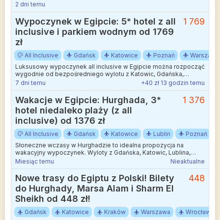
zbytniego nadwyrężania domowego budżetu.
2 dni temu
Wypoczynek w Egipcie: 5* hotel z all
1 769
inclusive i parkiem wodnym od 1769
zł
All Inclusive
Gdańsk
Katowice
Poznań
Warszawa
Luksusowy wypoczynek all inclusive w Egipcie można rozpocząć
wygodnie od bezpośredniego wylotu z Katowic, Gdańska,
Poznania i Warszawy.
7 dni temu
+40 zł 13 godzin temu
Wakacje w Egipcie: Hurghada, 3*
1 376
hotel niedaleko plaży (z all
inclusive) od 1376 zł
All Inclusive
Gdańsk
Katowice
Lublin
Poznań
Słoneczne wczasy w Hurghadzie to idealna propozycja na
wakacyjny wypoczynek. Wyloty z Gdańska, Katowic, Lublina,
Łodzi, Poznania, Rzeszowa, Warszawy lub Wrocławia
Miesiąc temu
Nieaktualne
Nowe trasy do Egiptu z Polski! Bilety
448
do Hurghady, Marsa Alam i Sharm El
Sheikh od 448 zł!
Gdańsk
Katowice
Kraków
Warszawa
Wrocław