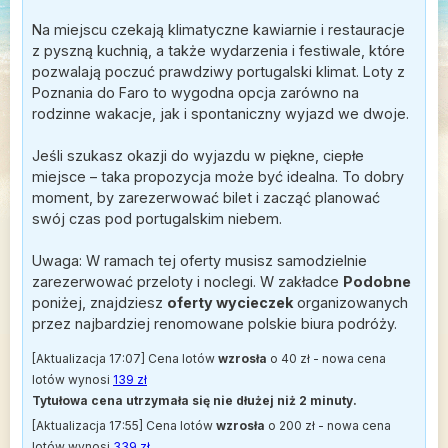
Na miejscu czekają klimatyczne kawiarnie i restauracje
z pyszną kuchnią, a także wydarzenia i festiwale, które
pozwalają poczuć prawdziwy portugalski klimat. Loty z
Poznania do Faro to wygodna opcja zarówno na
rodzinne wakacje, jak i spontaniczny wyjazd we dwoje.
Jeśli szukasz okazji do wyjazdu w piękne, ciepłe
miejsce – taka propozycja może być idealna. To dobry
moment, by zarezerwować bilet i zacząć planować
swój czas pod portugalskim niebem.
Uwaga: W ramach tej oferty musisz samodzielnie
zarezerwować przeloty i noclegi. W zakładce
Podobne
poniżej, znajdziesz
oferty wycieczek
organizowanych
przez najbardziej renomowane polskie biura podróży.
[Aktualizacja 17:07] Cena lotów
wzrosła
o 40 zł - nowa cena
lotów wynosi
139 zł
Tytułowa cena utrzymała się nie dłużej niż 2 minuty.
[Aktualizacja 17:55] Cena lotów
wzrosła
o 200 zł - nowa cena
lotów wynosi
339 zł