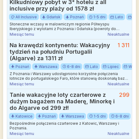
Kilkudniowy pobyt w 3* hotelu z all
inclusive przy plaży od 1578 zł
All Inclusive
Gdańsk
Poznań
1-5 dni
Lato
Lip
Słoneczne wczasy w malowniczym regionie Półwyspu
Iberyjskiego z wylotami z Poznania i Gdańska (powroty do
Katowic) to propozycja idealna dla miłośników oceanicznych
Miesiąc temu
Nieaktualne
krajobrazów.
Na krawędzi kontynentu: Wakacyjny
1 311
tydzień na południu Portugalii
(Algarve) za 1311 zł
Poznań
Warszawa
6-8 dni
Lato
Lipiec
Waka
Z Poznania i Warszawy udostępniono korzystne połączenia
lotnicze do portugalskiego Faro, które stanowią doskonałą bazę
do odkrywania uroków regionu Algarve.
Miesiąc temu
Nieaktualne
Tanie wakacyjne loty czarterowe z
299
dużym bagażem na Maderę, Minorkę i
do Algarve od 299 zł!
Katowice
Poznań
Warszawa
1-5 dni
6-8 dni
Bezpośrednie połączenia czarterowe z Katowic, Warszawy i
Poznania.
Miesiąc temu
Nieaktualne