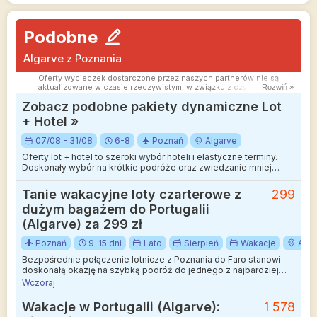
Podobne
Algarve z Poznania
Oferty wycieczek dostarczone przez naszych partnerów nie są
aktualizowane w czasie rzeczywistym, w związku z czym ceny i
Rozwiń »
dostępność ofert mogą się nieznacznie różnić od aktualnych.
Zobacz podobne pakiety dynamiczne Lot
Dokładamy wszelkich starań aby rozbieżności były jak najmniejsze.
+ Hotel »
07/08 - 31/08
6-8
Poznań
Algarve
Oferty lot + hotel to szeroki wybór hoteli i elastyczne terminy.
Doskonały wybór na krótkie podróże oraz zwiedzanie mniej
wakacyjnych kierunków.
Tanie wakacyjne loty czarterowe z
299
dużym bagażem do Portugalii
(Algarve) za 299 zł
Poznań
9-15 dni
Lato
Sierpień
Wakacje
Alga
Bezpośrednie połączenie lotnicze z Poznania do Faro stanowi
doskonałą okazję na szybką podróż do jednego z najbardziej
malowniczych zakątków Półwyspu Iberyjskiego.
Wczoraj
Wakacje w Portugalii (Algarve):
1 578