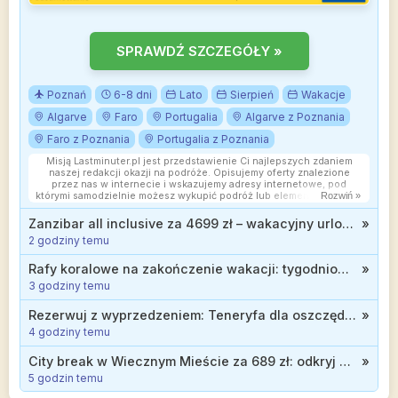
SPRAWDŹ SZCZEGÓŁY »
Poznań
6-8 dni
Lato
Sierpień
Wakacje
Algarve
Faro
Portugalia
Algarve z Poznania
Faro z Poznania
Portugalia z Poznania
Misją Lastminuter.pl jest przedstawienie Ci najlepszych zdaniem
naszej redakcji okazji na podróże. Opisujemy oferty znalezione
przez nas w internecie i wskazujemy adresy internetowe, pod
którymi samodzielnie możesz wykupić podróż lub elementy podróży.
Rozwiń »
Ceny w artykułach są aktualne w chwili publikacji. Możemy
otrzymywać wynagrodzenie od partnerów handlowych, do których
Zanzibar all inclusive za 4699 zł – wakacyjny urlop marzeń w luksusowym 5* SBH Kilindini przy plaży
»
Cię przekierowujemy. Nie ma to wpływu na cenę Twojej wycieczki.
2 godziny temu
Powielanie publikacji zabronione.
Rafy koralowe na zakończenie wakacji: tygodniowe all inclusive w 3* hotelu w Egipcie od 2399 zł
»
3 godziny temu
Rezerwuj z wyprzedzeniem: Teneryfa dla oszczędnych, tydzień w hotelu z wyżywieniem od 1606 zł
»
4 godziny temu
City break w Wiecznym Mieście za 689 zł: odkryj atrakcje Rzymu w trakcie jesiennej wycieczki
»
5 godzin temu