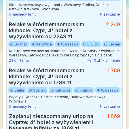
Słoneczne wczasy z wylotami z Warszawy, Berlina, Gdańska,
Katowic, Krakowa i Wrocławia.
5 miesięcy temu
Nieaktualne
Relaks w śródziemnomorskim
2 249
klimacie: Cypr, 4* hotel z
wyżywieniem od 2249 zł
Gdańsk
Katowice
Warszawa
6-8 dni
Jesień
Komfortowe wczasy na słonecznej wyspie Afrodyty z wylotami z
Warszawy, Katowic i Gdańska to idealna propozycja dla osób
szukających odpoczynku i pięknych widoków.
23 dni temu
+840 zł 17 dni temu
Relaks w śródziemnomorskim
1 789
klimacie: Cypr, 4* hotel z
wyżywieniem od 1789 zł
Berlin
Gdańsk
Katowice
Kraków
Warszawa
Wyloty z Gdańska, Berlina, Katowic, Krakowa, Warszawy i
Wrocławia.
5 miesięcy temu
Nieaktualne
Zaplanuj niezapomniany urlop na
1 869
Cyprze: 4* hotel z wyżywieniem i
basenem infinity za 1869 zł