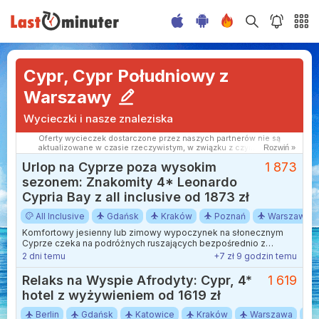
Cypr, Cypr Południowy z
Warszawy
Wycieczki i nasze znaleziska
Oferty wycieczek dostarczone przez naszych partnerów nie są
aktualizowane w czasie rzeczywistym, w związku z czym ceny i
Rozwiń »
dostępność ofert mogą się nieznacznie różnić od aktualnych.
Urlop na Cyprze poza wysokim
1 873
Dokładamy wszelkich starań aby rozbieżności były jak najmniejsze.
sezonem: Znakomity 4* Leonardo
Cypria Bay z all inclusive od 1873 zł
All Inclusive
Gdańsk
Kraków
Poznań
Warszawa
Komfortowy jesienny lub zimowy wypoczynek na słonecznym
Cyprze czeka na podróżnych ruszających bezpośrednio z
Gdańska, Krakowa, Poznania, Warszawy-Modlin i Wrocławia.
2 dni temu
+7 zł 9 godzin temu
Relaks na Wyspie Afrodyty: Cypr, 4*
1 619
hotel z wyżywieniem od 1619 zł
Berlin
Gdańsk
Katowice
Kraków
Warszawa