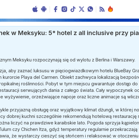
 w Meksyku: 5* hotel z all inclusive przy pia
nym Meksyku rozpoczynają się od wylotu z Berlina i Warszawy.
zja, aby zaznać luksusu w pięciogwiazdkowym hotelu BlueBay Gra
kurorcie Playa del Carmen. Obiekt zachwyca lokalizacją bezpośre
ropikalnej roślinności. Pobyt w tym miejscu gwarantuje dostęp d
estauracji serwujących dania z całego świata. Cały wypoczynek od
łne wyżywienie, orzeźwiające napoje oraz liczne animacje są wlic
ykle przyjazną obsługę oraz wyjątkowy klimat dżungli, w której n
icy dobrej kuchni szczególnie rekomendują hotelową restaurację 
można liczyć na prawdziwe karaibskie lato. Pogoda sprzyja kąpiel
Tulum czy Chichen Itza, gdyż temperatury regularnie przekraczają 
prawia, że wystarczy cieszyć się słońcem i relaksować w otoczeniu b