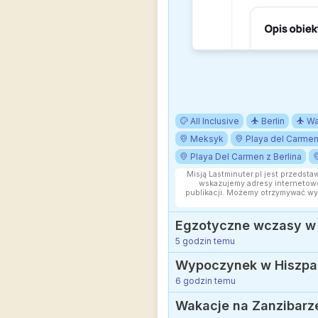
All Inclusive
Berlin
Wa
Meksyk
Playa del Carme
Playa Del Carmen z Berlina
Misją Lastminuter.pl jest przedsta
wskazujemy adresy internetowe
publikacji. Możemy otrzymywać wy
5 godzin temu
Wypoczynek w Hiszpani
6 godzin temu
Wakacje na Zanzibarze: