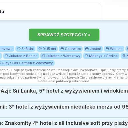
SPRAWDŹ SZCZEGÓŁY »
rszawa
6-8 dni
9-15 dni
Czerwiec
Jesień
Wiosna
n
Jukatan z Berlina
Jukatan z Warszawy
Meksyk z Berlina
Playa Del Carmen z Warszawy
wienie Ci najlepszych zdaniem naszej redakcji okazji na podróże. Opisujemy oferty 
, pod którymi samodzielnie możesz wykupić podróż lub elementy podróży. Ceny w a
nagrodzenie od partnerów handlowych, do których Cię przekierowujemy. Nie ma to
Powielanie publikacji zabronione.
i: 3* hotel z wyżywieniem niedaleko morza od 98
 Znakomity 4* hotel z all inclusive soft przy plaż