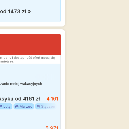
 od 1473 zł
»
m ceny i dostępność ofert mogą się
mniejsze.
edzanie mniej wakacyjnych
ksyku od 4161 zł
4 161
Luty
Marzec
Styczeń
Zima
Cancun
Jukatan
M
5 971