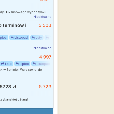
rody i luksusowego wypoczynku.
Nieaktualne
o terminów i
5 503
ipiec
Listopad
Luty
Marzec
Październik
Sierpień
Nieaktualne
4 997
Lato
Lipiec
Listopad
Luty
Maj
Marzec
Paździ
 w Berlinie i Warszawie, do
 5723 zł
5 723
sykańskiej dżungli.