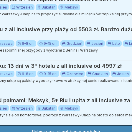
sień
Wrzesień
Jukatan
Meksyk
 Warszawy-Chopina to propozycja idealna dla miłośników tropikalnej przy
u z all inclusive przy plaży od 5503 zł. Bardzo duż
rszawa
6-8 dni
9-15 dni
Grudzień
Jesień
Lato
L
ezapomnianej przygody z wylotami z Berlina i Warszawy.
13 dni w 3* hotelu z all inclusive od 4997 zł
rszawa
6-8 dni
9-15 dni
Czerwiec
Grudzień
Jesień
ny urlop są pakiety wypoczynkowe w atrakcyjnej cenie realizowane z lotnisk
palmami: Meksyk, 5* Riu Lupita z all inclusive za
sień
Wrzesień
Jukatan
Meksyk
czyna się od komfortowej podróży z Warszawy-Chopina prosto do serca mek
Pobierz naszą
aplikację mobilną