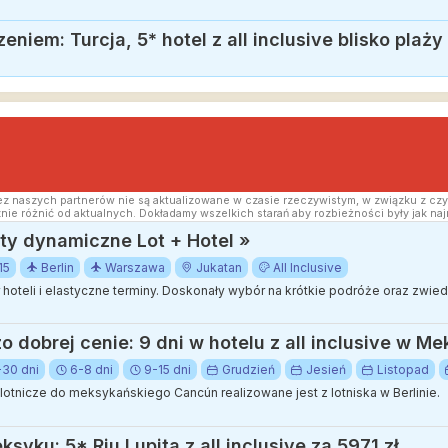
niem: Turcja, 5* hotel z all inclusive blisko plaży
z naszych partnerów nie są aktualizowane w czasie rzeczywistym, w związku z czy
nie różnić od aktualnych. Dokładamy wszelkich starań aby rozbieżności były jak naj
y dynamiczne Lot + Hotel »
15
Berlin
Warszawa
Jukatan
All Inclusive
ór hoteli i elastyczne terminy. Doskonały wybór na krótkie podróże oraz zwi
 dobrej cenie: 9 dni w hotelu z all inclusive w Me
-30 dni
6-8 dni
9-15 dni
Grudzień
Jesień
Listopad
otnicze do meksykańskiego Cancún realizowane jest z lotniska w Berlinie.
ksyku: 5* Riu Lupita z all inclusive za 5971 zł