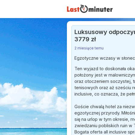
Luksusowy odpoczynek
3779 zł
2 miesiące temu
Egzotyczne wczasy w słonecz
Ten wyjazd to doskonała oka
położony jest w malowniczym 
oraz otoczeniem soczystej, t
tenisowych oraz aż sześciu r
inclusive, co oznacza, że pe
Goście chwalą hotel za niezw
egzotycznej przyrody. Miłośn
się na urlop w tym okresie, 
zwiedzaniu pobliskich ruin w 
Bogata oferta all inclusive s