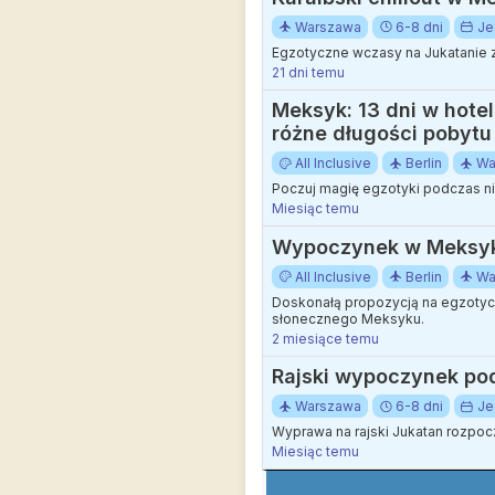
Warszawa
6-8 dni
Je
Egzotyczne wczasy na Jukatanie z
21 dni temu
Meksyk: 13 dni w hotel
różne długości pobytu
All Inclusive
Berlin
Wa
Poczuj magię egzotyki podczas ni
Miesiąc temu
Wypoczynek w Meksyku: 
All Inclusive
Berlin
Wa
Doskonałą propozycją na egzotycz
słonecznego Meksyku.
2 miesiące temu
Rajski wypoczynek pod 
Warszawa
6-8 dni
Je
Wyprawa na rajski Jukatan rozpo
Miesiąc temu