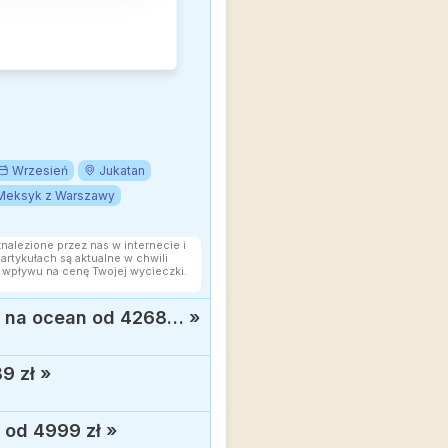
Wrzesień
Jukatan
Meksyk z Warszawy
znalezione przez nas w internecie i
rtykułach są aktualne w chwili
 wpływu na cenę Twojej wycieczki.
Egzotyczne wczasy w Azji: Sri Lanka, 5* hotel z wyżywieniem i widokiem na ocean od 4268 zł
»
9 zł
»
y od 4999 zł
»