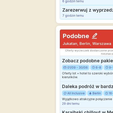
6 godzin temu
Zarezerwuj z wyprzedze
7 godzin temu
Podobne
Jukatan, Berlin, Warszawa
Oferty wycieczek dostarczone prze
nieznacz
Zobacz podobne pakiet
01/09 - 30/06
6-8
9-
Oferty lot + hotel to szeroki wyb
kierunków.
Daleka podróż w bardzo
All Inclusive
Berlin
16
Wyjątkowo atrakcyjne połączenie l
29 dni temu
Karaibski chillout w Me