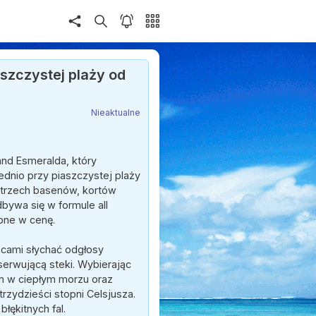
szczystej plaży od
Nieaktualne
nd Esmeralda, który
dnio przy piaszczystej plaży
o trzech basenów, kortów
bywa się w formule all
zone w cenę.
ocami słychać odgłosy
serwującą steki. Wybierając
om w ciepłym morzu oraz
trzydzieści stopni Celsjusza.
łękitnych fal.