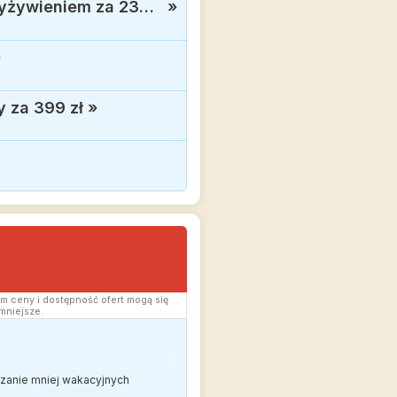
Grecja mniej znana w wakacyjnym szczycie sezonu: Samos, 3* hotel z wyżywieniem za 2399 zł
»
»
 za 399 zł
»
m ceny i dostępność ofert mogą się
mniejsze.
edzanie mniej wakacyjnych