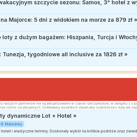
a Majorce: 5 dni z widokiem na morze za 879 zł
loty z dużym bagażem: Hiszpania, Turcja i Włochy
 Tunezja, tygodniowe all inclusive za 1826 zł
»
z naszych partnerów nie są aktualizowane w czasie rzeczywistym, w związku z czy
nie różnić od aktualnych. Dokładamy wszelkich starań aby rozbieżności były jak naj
y dynamiczne Lot + Hotel »
Malediwy
ór hoteli i elastyczne terminy. Doskonały wybór na krótkie podróże oraz zwi