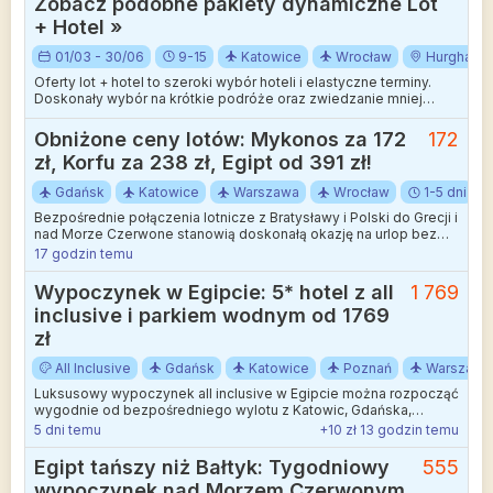
Zobacz podobne pakiety dynamiczne Lot
Dokładamy wszelkich starań aby rozbieżności były jak najmniejsze.
+ Hotel »
01/03 - 30/06
9-15
Katowice
Wrocław
Hurghada
Oferty lot + hotel to szeroki wybór hoteli i elastyczne terminy.
Doskonały wybór na krótkie podróże oraz zwiedzanie mniej
wakacyjnych kierunków.
Obniżone ceny lotów: Mykonos za 172
172
zł, Korfu za 238 zł, Egipt od 391 zł!
Gdańsk
Katowice
Warszawa
Wrocław
1-5 dni
Bezpośrednie połączenia lotnicze z Bratysławy i Polski do Grecji i
nad Morze Czerwone stanowią doskonałą okazję na urlop bez
zbytniego nadwyrężania domowego budżetu.
17 godzin temu
Wypoczynek w Egipcie: 5* hotel z all
1 769
inclusive i parkiem wodnym od 1769
zł
All Inclusive
Gdańsk
Katowice
Poznań
Warszawa
Luksusowy wypoczynek all inclusive w Egipcie można rozpocząć
wygodnie od bezpośredniego wylotu z Katowic, Gdańska,
Poznania i Warszawy.
5 dni temu
+10 zł 13 godzin temu
Egipt tańszy niż Bałtyk: Tygodniowy
555
wypoczynek nad Morzem Czerwonym