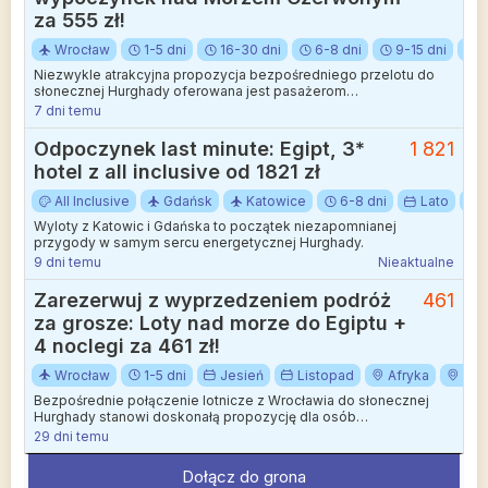
za 555 zł!
Wrocław
1-5 dni
16-30 dni
6-8 dni
9-15 dni
G
Niezwykle atrakcyjna propozycja bezpośredniego przelotu do
słonecznej Hurghady oferowana jest pasażerom
rozpoczynającym swoją podróż we Wrocławiu. Loty realizowane
7 dni temu
są przez popularnego przewoźnika, co gwarantuje sprawne
połączenie dolnośląskiej stolicy z jednym z najchętniej
Odpoczynek last minute: Egipt, 3*
1 821
wybieranych kurortów nad Morzem Czerwonym.
hotel z all inclusive od 1821 zł
All Inclusive
Gdańsk
Katowice
6-8 dni
Lato
Wyloty z Katowic i Gdańska to początek niezapomnianej
przygody w samym sercu energetycznej Hurghady.
9 dni temu
Nieaktualne
Zarezerwuj z wyprzedzeniem podróż
461
za grosze: Loty nad morze do Egiptu +
4 noclegi za 461 zł!
Wrocław
1-5 dni
Jesień
Listopad
Afryka
Egi
Bezpośrednie połączenie lotnicze z Wrocławia do słonecznej
Hurghady stanowi doskonałą propozycję dla osób
poszukujących odpoczynku nad Morzem Czerwonym w okresie
29 dni temu
późnej jesieni. Przelot realizowany bez przesiadek pozwala na
szybkie i komfortowe rozpoczęcie wymarzonego urlopu w
Dołącz do grona
jednym z najpopularniejszych kurortów wypoczynkowych.