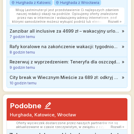
Hurghada z Katowic
Hurghada z Wrocławia
Misją Lastminuter.pl jest przedstawienie Ci najlepszych zdaniem
naszej redakcji okazji na podróże. Opisujemy oferty znalezione
przez nas w internecie i wskazujemy adresy internetowe, pod
którymi samodzielnie możesz wykupić podróż lub elementy podróży.
Rozwiń »
Ceny w artykułach są aktualne w chwili publikacji. Możemy
otrzymywać wynagrodzenie od partnerów handlowych, do których
Zanzibar all inclusive za 4699 zł – wakacyjny urlop marzeń w luksusowym 5* SBH Kilindini przy plaży
»
Cię przekierowujemy. Nie ma to wpływu na cenę Twojej wycieczki.
7 godzin temu
Powielanie publikacji zabronione.
Rafy koralowe na zakończenie wakacji: tygodniowe all inclusive w 3* hotelu w Egipcie od 2399 zł
»
8 godzin temu
Rezerwuj z wyprzedzeniem: Teneryfa dla oszczędnych, tydzień w hotelu z wyżywieniem od 1606 zł
»
9 godzin temu
City break w Wiecznym Mieście za 689 zł: odkryj atrakcje Rzymu w trakcie jesiennej wycieczki
»
10 godzin temu
Podobne
Hurghada, Katowice, Wrocław
Oferty wycieczek dostarczone przez naszych partnerów nie są
aktualizowane w czasie rzeczywistym, w związku z czym ceny i
Rozwiń »
dostępność ofert mogą się nieznacznie różnić od aktualnych.