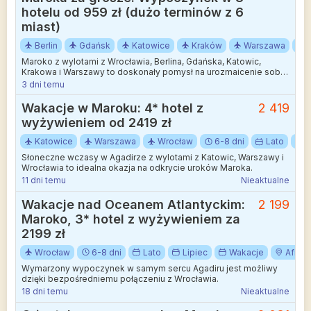
hotelu od 959 zł (dużo terminów z 6
miast)
Berlin
Gdańsk
Katowice
Kraków
Warszawa
Maroko z wylotami z Wrocławia, Berlina, Gdańska, Katowic,
Krakowa i Warszawy to doskonały pomysł na urozmaicenie sobie
ponurych jesienno-zimowych dni egzotyczną przygodą.
3 dni temu
Wakacje w Maroku: 4* hotel z
2 419
wyżywieniem od 2419 zł
Katowice
Warszawa
Wrocław
6-8 dni
Lato
S
Słoneczne wczasy w Agadirze z wylotami z Katowic, Warszawy i
Wrocławia to idealna okazja na odkrycie uroków Maroka.
11 dni temu
Nieaktualne
Wakacje nad Oceanem Atlantyckim:
2 199
Maroko, 3* hotel z wyżywieniem za
2199 zł
Wrocław
6-8 dni
Lato
Lipiec
Wakacje
Afryk
Wymarzony wypoczynek w samym sercu Agadiru jest możliwy
dzięki bezpośredniemu połączeniu z Wrocławia.
18 dni temu
Nieaktualne