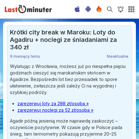
Krótki city break w Maroku: Loty do
Agadiru + noclegi ze śniadaniami za
340 zł
9 miesięcy temu
Nieaktualne
Wylatując z Wrocławia, możesz już po niespełna pięciu
godzinach cieszyć się marokańskim słońcem w
Agadirze. Bezpośredni lot bez przesiadek to spore
ułatwienie, zwłaszcza jeśli zależy Ci na wygodnej i
szybkiej podróży.
zarezerwuj loty za 288 zł/osoba »
zarezerwuj noclegi za 52 zł/osoba »
Agadir późną jesienią może naprawdę zaskoczyć –
oczywiście pozytywnie. W czasie gdy w Polsce pada
śnieg, tam termometry pokazują przyjemne 20–25