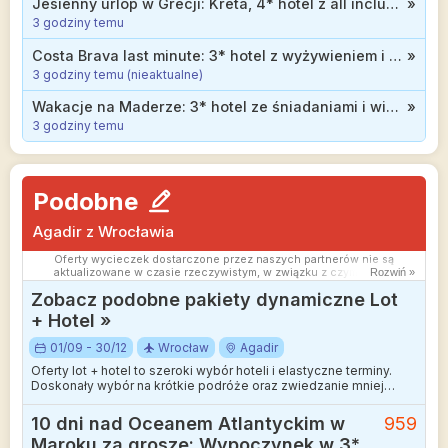
Jesienny urlop w Grecji: Kreta, 4* hotel z all inclusive blisko plaży od 1819 zł
»
3 godziny temu
Costa Brava last minute: 3* hotel z wyżywieniem i basenem infinity na dachu za 2328 zł
»
3 godziny temu (nieaktualne)
Wakacje na Maderze: 3* hotel ze śniadaniami i widokiem na ocean od 2399 zł
»
3 godziny temu
Podobne
Agadir z Wrocławia
Oferty wycieczek dostarczone przez naszych partnerów nie są
aktualizowane w czasie rzeczywistym, w związku z czym ceny i
Rozwiń »
dostępność ofert mogą się nieznacznie różnić od aktualnych.
Zobacz podobne pakiety dynamiczne Lot
Dokładamy wszelkich starań aby rozbieżności były jak najmniejsze.
+ Hotel »
01/09 - 30/12
Wrocław
Agadir
Oferty lot + hotel to szeroki wybór hoteli i elastyczne terminy.
Doskonały wybór na krótkie podróże oraz zwiedzanie mniej
wakacyjnych kierunków.
10 dni nad Oceanem Atlantyckim w
959
Maroku za grosze: Wypoczynek w 3*