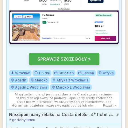
SPRAWDŹ SZCZEGÓŁY »
Wrocław
1-5 dni
Grudzień
Jesień
Afryka
Agadir
Maroko
Afryka z Wrocławia
Agadir z Wrocławia
Maroko z Wrocławia
Misją Lastminuter.pl jest przedstawienie Ci najlepszych zdaniem
naszej redakcji okazji na podróże. Opisujemy oferty znalezione
przez nas w internecie i wskazujemy adresy internetowe, pod
którymi samodzielnie możesz wykupić podróż lub elementy podróży.
Rozwiń »
Ceny w artykułach są aktualne w chwili publikacji. Możemy
otrzymywać wynagrodzenie od partnerów handlowych, do których
Niezapomniany relaks na Costa del Sol: 4* hotel z wyżywieniem od 2399 zł
»
Cię przekierowujemy. Nie ma to wpływu na cenę Twojej wycieczki.
2 godziny temu
Powielanie publikacji zabronione.