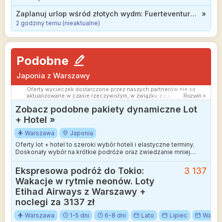
Zaplanuj urlop wśród złotych wydm: Fuerteventura, 3* hotel z all inclusive od 1237 zł
»
2 godziny temu (nieaktualne)
Podobne
Japonia z Warszawy
Oferty wycieczek dostarczone przez naszych partnerów nie są
aktualizowane w czasie rzeczywistym, w związku z czym ceny i
Rozwiń »
dostępność ofert mogą się nieznacznie różnić od aktualnych.
Zobacz podobne pakiety dynamiczne Lot
Dokładamy wszelkich starań aby rozbieżności były jak najmniejsze.
+ Hotel »
Warszawa
Japonia
Oferty lot + hotel to szeroki wybór hoteli i elastyczne terminy.
Doskonały wybór na krótkie podróże oraz zwiedzanie mniej
wakacyjnych kierunków.
Ekspresowa podróż do Tokio:
3 137
Wakacje w rytmie neonów. Loty
Etihad Airways z Warszawy +
noclegi za 3137 zł
Warszawa
1-5 dni
6-8 dni
Lato
Lipiec
Wakac