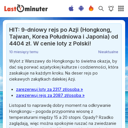
HIT: 9-dniowy rejs po Azji (Hongkong,
Tajwan, Korea Południowa i Japonia) od
4404 zł. W cenie loty z Polski!
10 miesięcy temu
Nieaktualne
Wylot z Warszawy do Hongkongu to świetna okazja, by
dać się porwać azjatyckiej kulturze i codzienności, która
zaskakuje na każdym kroku. Na deser rejs po
ciekawych zakątkach dalekiej Azji.
zarezerwuj loty za 2317 zł/osoba »
zarezerwuj rejs za 2087 zł/osoba »
Listopad to naprawdę dobry moment na odkrywanie
Hongkongu – pogoda przypomina wiosnę z
temperaturami między 15 a 20 stopni. Opady? Rzadko
zaglądają, więc można spokojnie ruszać na zwiedzanie