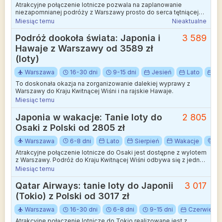
Atrakcyjne połączenie lotnicze pozwala na zaplanowanie
niezapomnianej podróży z Warszawy prosto do serca tętniącej
życiem Azji.
Miesiąc temu
Nieaktualne
Podróż dookoła świata: Japonia i
3 589
Hawaje z Warszawy od 3589 zł
(loty)
Warszawa
16-30 dni
9-15 dni
Jesień
Lato
Wr
To doskonała okazja na zorganizowanie dalekiej wyprawy z
Warszawy do Kraju Kwitnącej Wiśni i na rajskie Hawaje.
Miesiąc temu
Japonia w wakacje: Tanie loty do
2 805
Osaki z Polski od 2805 zł
Warszawa
6-8 dni
Lato
Sierpień
Wakacje
Az
Atrakcyjne połączenie lotnicze do Osaki jest dostępne z wylotem
z Warszawy. Podróż do Kraju Kwitnącej Wiśni odbywa się z jedną
wygodną przesiadką, co pozwala na sprawną i komfortową
Miesiąc temu
przeprawę na drugą stronę globu.
Qatar Airways: tanie loty do Japonii
3 017
(Tokio) z Polski od 3017 zł
Warszawa
16-30 dni
6-8 dni
9-15 dni
Czerwiec
Atrakcyjne połączenie lotnicze do Tokio realizowane jest z