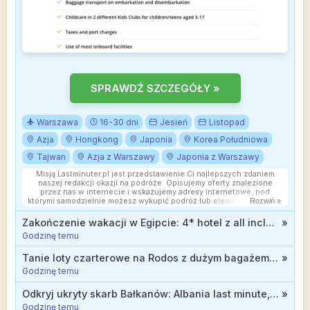
SPRAWDŹ SZCZEGÓŁY »
Warszawa
16-30 dni
Jesień
Listopad
Azja
Hongkong
Japonia
Korea Południowa
Tajwan
Azja z Warszawy
Japonia z Warszawy
Misją Lastminuter.pl jest przedstawienie Ci najlepszych zdaniem
naszej redakcji okazji na podróże. Opisujemy oferty znalezione
przez nas w internecie i wskazujemy adresy internetowe, pod
którymi samodzielnie możesz wykupić podróż lub elementy podróży.
Rozwiń »
Ceny w artykułach są aktualne w chwili publikacji. Możemy
otrzymywać wynagrodzenie od partnerów handlowych, do których
Zakończenie wakacji w Egipcie: 4* hotel z all inclusive od 2499 zł
»
Cię przekierowujemy. Nie ma to wpływu na cenę Twojej wycieczki.
Godzinę temu
Powielanie publikacji zabronione.
Tanie loty czarterowe na Rodos z dużym bagażem od 299 zł
»
Godzinę temu
Odkryj ukryty skarb Bałkanów: Albania last minute, 3* hotel z wyżywieniem od 2244 zł
»
Godzinę temu