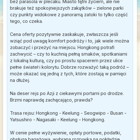
bez parasola w plecaku. Miasto tętni życiem, ale nie
brakuje też spokojniejszych zakątków – zielone parki
czy punkty widokowe z panoramą zatoki to tylko część
tego, co czeka.
Cena oferty pozytywnie zaskakuje, zwłaszcza jeśli
wziąć pod uwagę komfort podróży i to, jak wiele można
zobaczyć i przeżyć na miejscu. Hongkong potrafi
zachwycić – czy to kuchnią pełną smaków, spotkaniami
z lokalną kulturą, czy po prostu spacerem przez ulice
pełne świateł i kolorytu. Dobrze rozważyć taką podróż –
może okazać się jedną z tych, które zostają w pamięci
na dłużej.
Na deser rejs po Azji z ciekawymi portami po drodze.
Brzmi naprawdę zachęcająco, prawda?
Trasa rejsu: Hongkong - Keelung - Seogwipo - Busan -
Yatsushiro - Nagasaki - Keelung - Hongkong.
W cenie pełne wyżywienie, opłaty portowe, podatki,
obsługa bagażowa, wybrana rozrywka na pokładzie