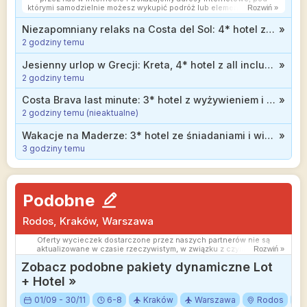
którymi samodzielnie możesz wykupić podróż lub elementy podróży.
Rozwiń »
Ceny w artykułach są aktualne w chwili publikacji. Możemy
otrzymywać wynagrodzenie od partnerów handlowych, do których
Niezapomniany relaks na Costa del Sol: 4* hotel z wyżywieniem od 2399 zł
»
Cię przekierowujemy. Nie ma to wpływu na cenę Twojej wycieczki.
2 godziny temu
Powielanie publikacji zabronione.
Jesienny urlop w Grecji: Kreta, 4* hotel z all inclusive blisko plaży od 1819 zł
»
2 godziny temu
Costa Brava last minute: 3* hotel z wyżywieniem i basenem infinity na dachu za 2328 zł
»
2 godziny temu (nieaktualne)
Wakacje na Maderze: 3* hotel ze śniadaniami i widokiem na ocean od 2399 zł
»
3 godziny temu
Podobne
Rodos, Kraków, Warszawa
Oferty wycieczek dostarczone przez naszych partnerów nie są
aktualizowane w czasie rzeczywistym, w związku z czym ceny i
Rozwiń »
dostępność ofert mogą się nieznacznie różnić od aktualnych.
Zobacz podobne pakiety dynamiczne Lot
Dokładamy wszelkich starań aby rozbieżności były jak najmniejsze.
+ Hotel »
01/09 - 30/11
6-8
Kraków
Warszawa
Rodos