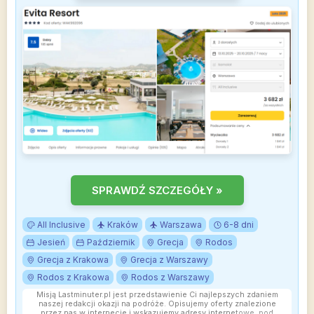
SPRAWDŹ SZCZEGÓŁY »
All Inclusive
Kraków
Warszawa
6-8 dni
Jesień
Październik
Grecja
Rodos
Grecja z Krakowa
Grecja z Warszawy
Rodos z Krakowa
Rodos z Warszawy
Misją Lastminuter.pl jest przedstawienie Ci najlepszych zdaniem
naszej redakcji okazji na podróże. Opisujemy oferty znalezione
przez nas w internecie i wskazujemy adresy internetowe, pod