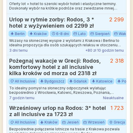
Oferty lot + hotel to szeroki wybór hoteli i elastyczne terminy.
Doskonały wybór na krótkie podróże oraz zwiedzanie mniej
wakacyjnych kierunków.
Urlop w rytmie zorby: Rodos, 3 *
2 299
hotel z wyżywieniem od 2299 zł
Berlin
Kraków
6-8 dni
Lato
Sierpień
Wakacj
Wczasy na słonecznej wyspie z wylotami z Krakowa i Berlina to
idealna propozycja dla osób szukających relaksu w otoczeniu
greckiej przyrody.
3 dni temu
+80 zł 10 godzin temu
Pożegnaj wakacje w Grecji: Rodos,
2 318
komfortowy hotel z all inclusive
kilka kroków od morza od 2318 zł
All Inclusive
Bydgoszcz
Gdańsk
Katowice
Pozna
To idealny pomysł na słoneczny odpoczynek wylatując
bezpośrednio z Wrocławia, Katowic, Rzeszowa, Poznania,
Bydgoszczy, Gdańska lub Warszawy.
7 godzin temu
Nieaktualne
Wrześniowy urlop na Rodos: 3* hotel
1 723
z all inclusive za 1723 zł
All Inclusive
Kraków
Jesień
Wrzesień
Grecja
Bezpośrednie połączenie lotnicze na trasie z Krakowa pozwala