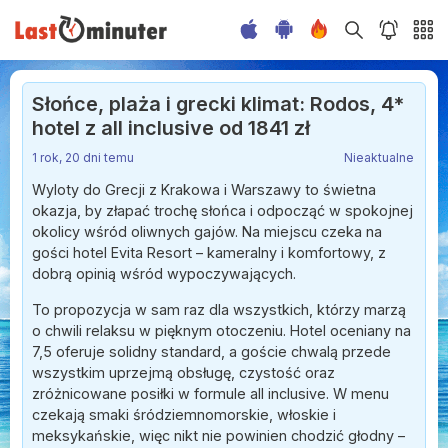
Słońce, plaża i grecki klimat: Rodos, 4*
hotel z all inclusive od 1841 zł
1 rok, 20 dni temu
Nieaktualne
Wyloty do Grecji z Krakowa i Warszawy to świetna
okazja, by złapać trochę słońca i odpocząć w spokojnej
okolicy wśród oliwnych gajów. Na miejscu czeka na
gości hotel Evita Resort – kameralny i komfortowy, z
dobrą opinią wśród wypoczywających.
To propozycja w sam raz dla wszystkich, którzy marzą
o chwili relaksu w pięknym otoczeniu. Hotel oceniany na
7,5 oferuje solidny standard, a goście chwalą przede
wszystkim uprzejmą obsługę, czystość oraz
zróżnicowane posiłki w formule all inclusive. W menu
czekają smaki śródziemnomorskie, włoskie i
meksykańskie, więc nikt nie powinien chodzić głodny –