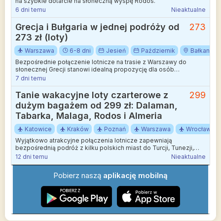
na szybkie dotarcie na słoneczną wyspę Rodos.
6 dni temu
Nieaktualne
Grecja i Bułgaria w jednej podróży od
273
273 zł (loty)
Warszawa
6-8 dni
Jesień
Październik
Bałkany
Bezpośrednie połączenie lotnicze na trasie z Warszawy do
słonecznej Grecji stanowi idealną propozycję dla osób
planujących jesienny wypoczynek nad Morzem Egejskim. Rejsy
7 dni temu
są realizowane z lotniska w Modlinie i pozwalają na szybkie
dotarcie do celu bez konieczności uciążliwych przesiadek.
Tanie wakacyjne loty czarterowe z
299
dużym bagażem od 299 zł: Dalaman,
Tabarka, Malaga, Rodos i Almeria
Katowice
Kraków
Poznań
Warszawa
Wrocław
Wyjątkowo atrakcyjne połączenia lotnicze zapewniają
bezpośrednią podróż z kilku polskich miast do Turcji, Tunezji,
Grecji i Hiszpanii.
12 dni temu
Nieaktualne
Pobierz naszą
aplikację mobilną