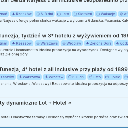
Dar Jerba Narjess z all inclusive bezpośrednio pr
znań
Rzeszów
6-8 dni
Lato
Sierpień
Wakacje
Af
 Narjess oferuje pełne słońca wakacje z wylotem z Gdańska, Poznania, Kat
Tunezja, tydzień w 3* hotelu z wyżywieniem od 19
znań
Rzeszów
Warszawa
Wrocław
Zielona Góra
Łód
kurorcie Hammamet to idealna propozycja na wypoczynek. Dostępne wyloty 
az Zielonej Góry
unezja, 4* hotel z all inclusive przy plaży od 1899
Rzeszów
Warszawa
Wrocław
6-8 dni
Lato
Lipiec
znania, Wrocławia, Warszawy i Rzeszowa to idealna propozycja na odpocz
ty dynamiczne Lot + Hotel »
ór hoteli i elastyczne terminy. Doskonały wybór na krótkie podróże oraz zwi