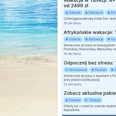
Wakacje w Tunezji: 4* 
od 2499 zł
Gdańsk
Katowice
Po
Czterogwiazdkowy hotel Dar Jerba
16 dni temu
Afrykańskie wakacje: 
Gdańsk
Katowice
Po
Słoneczne wczasy w tunezyjskim 
Poznania, Rzeszowa, Warszawy or
16 dni temu
Odpocznij bez stresu: T
All Inclusive
Poznań
Słoneczne wczasy z wylotem z Po
przy piaszczystej plaży.
23 dni temu
Zobacz aktualne pakie
Poznań
Tunezja
Oferty lot + hotel to szeroki wyb
kierunków.