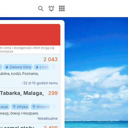
m ceny i dostępność ofert mogą się
mniejsze.
2 043
w
Zielona Góra
Łódź
6-8 dni
Lato
Sierpień
Wakac
lina, Łodzi, Poznania,
-22 zł 10 godzin temu
 Tabarka, Malaga,
299
acje
Afryka
Almeria
Andaluzja
Dalaman
Grecja
zji, Grecji i Hiszpanii.
Nieaktualne