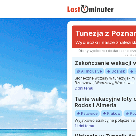
Tunezja z Pozna
Wycieczki i nasze znalezis
Oferty wycieczek dostarczone prze
nieznacz
Zakończenie wakacji w 
All Inclusive
Gdańsk
Słoneczne wczasy w tunezyjskim k
Rzeszowa, Warszawy, Wrocławia i 
2 dni temu
Tanie wakacyjne loty 
Rodos i Almeria
Katowice
Kraków
Po
Wyjątkowo atrakcyjne połączenia lo
11 dni temu