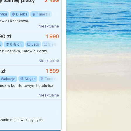
zy samej plaży
2 499
ryka
Djerba
Tunezja
owic i Rzeszowa.
Nieaktualne
90 zł
1 990
ź
6-8 dni
Lato
Sierpień
Wakacje
Afryka
Hammam
z Gdańska, Katowic, Łodzi,
Nieaktualne
 zł
1 899
Wakacje
Afryka
Tunezja
ynek w komfortowym hotelu tuż
Nieaktualne
edzanie mniej wakacyjnych