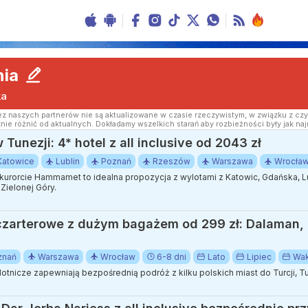
nia
ka
z naszych partnerów nie są aktualizowane w czasie rzeczywistym, w związku z czy
nie różnić od aktualnych. Dokładamy wszelkich starań aby rozbieżności były jak naj
Tunezji: 4* hotel z all inclusive od 2043 zł
Katowice
Lublin
Poznań
Rzeszów
Warszawa
Wrocła
urorcie Hammamet to idealna propozycja z wylotami z Katowic, Gdańska, Lub
Zielonej Góry.
czarterowe z dużym bagażem od 299 zł: Dalaman,
znań
Warszawa
Wrocław
6-8 dni
Lato
Lipiec
Wak
tnicze zapewniają bezpośrednią podróż z kilku polskich miast do Turcji, Tune