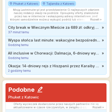
Phuket z Katowic
Tajlandia z Katowic
Misją Lastminuter.pl jest przedstawienie Ci najlepszych zdaniem
naszej redakcji okazji na podróże. Opisujemy oferty znalezione
przez nas w internecie i wskazujemy adresy internetowe, pod
którymi samodzielnie możesz wykupić podróż lub elementy podróży.
Rozwiń »
Ceny w artykułach są aktualne w chwili publikacji. Możemy
otrzymywać wynagrodzenie od partnerów handlowych, do których
City break w Wiecznym Mieście za 689 zł: odkryj atrakcje Rzymu w trakcie jesiennej wycieczki
»
Cię przekierowujemy. Nie ma to wpływu na cenę Twojej wycieczki.
37 minut temu
Powielanie publikacji zabronione.
Wyspa słońca last minute: wakacyjne bezpośrednie loty na Rodos z dużym bagażem za 299 zł
»
Godzinę temu
All inclusive w Chorwacji: Dalmacja, 6-dniowy wypoczynek przy plaży od 1494 zł
»
Godzinę temu
Okazja: 14-dniowy rejs z Hiszpanii przez Karaiby do USA od 3568 zł. W cenie loty z Polski!
»
2 godziny temu
Podobne
Phuket z Katowic
Oferty wycieczek dostarczone przez naszych partnerów nie są
aktualizowane w czasie rzeczywistym, w związku z czym ceny i
Rozwiń »
dostępność ofert mogą się nieznacznie różnić od aktualnych.