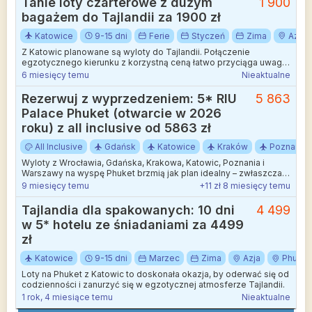
Tanie loty czarterowe z dużym
1 900
portów lotniczych.
bagażem do Tajlandii za 1900 zł
Katowice
9-15 dni
Ferie
Styczeń
Zima
Azja
Z Katowic planowane są wyloty do Tajlandii. Połączenie
egzotycznego kierunku z korzystną ceną łatwo przyciąga uwagę.
Styczeń i luty to tam przyjemne 29°C i niewielkie opady, więc
6 miesięcy temu
Nieaktualne
warunki sprzyjają zarówno zwiedzaniu, jak i odpoczynkowi na
plaży.
Rezerwuj z wyprzedzeniem: 5* RIU
5 863
Palace Phuket (otwarcie w 2026
roku) z all inclusive od 5863 zł
All Inclusive
Gdańsk
Katowice
Kraków
Poznań
Wyloty z Wrocławia, Gdańska, Krakowa, Katowic, Poznania i
Warszawy na wyspę Phuket brzmią jak plan idealny – zwłaszcza
kiedy w perspektywie mamy wypoczynek w nowym,
9 miesięcy temu
+11 zł 8 miesięcy temu
pięciogwiazdkowym hotelu RIU Palace Phuket.
Tajlandia dla spakowanych: 10 dni
4 499
w 5* hotelu ze śniadaniami za 4499
zł
Katowice
9-15 dni
Marzec
Zima
Azja
Phuket
Loty na Phuket z Katowic to doskonała okazja, by oderwać się od
codzienności i zanurzyć się w egzotycznej atmosferze Tajlandii.
1 rok, 4 miesiące temu
Nieaktualne