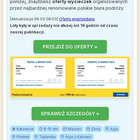
poniżej, znajdziesz
oferty wycieczek
organizowanych
przez najbardziej renomowane polskie biura podróży.
[Aktualizacja 06.03 08:03]
Oferta wyprzedana
Loty były w sprzedaży nie dłużej niż 16 godzin od czasu
naszej publikacji.
PRZEJDŹ DO OFERTY »
SPRAWDŹ SZCZEGÓŁY »
Katowice
9-15 dni
Marzec
Zima
Azja
Phuket
Tajlandia
Azja z Katowic