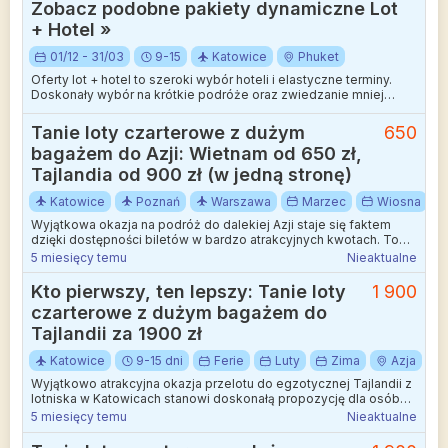
Zobacz podobne pakiety dynamiczne Lot
Dokładamy wszelkich starań aby rozbieżności były jak najmniejsze.
+ Hotel »
01/12 - 31/03
9-15
Katowice
Phuket
Oferty lot + hotel to szeroki wybór hoteli i elastyczne terminy.
Doskonały wybór na krótkie podróże oraz zwiedzanie mniej
wakacyjnych kierunków.
Tanie loty czarterowe z dużym
650
bagażem do Azji: Wietnam od 650 zł,
Tajlandia od 900 zł (w jedną stronę)
Katowice
Poznań
Warszawa
Marzec
Wiosna
Wyjątkowa okazja na podróż do dalekiej Azji staje się faktem
dzięki dostępności biletów w bardzo atrakcyjnych kwotach. To
doskonała szansa na odwiedzenie Azji Południowo-Wschodniej,
5 miesięcy temu
Nieaktualne
rozpoczynając wyprawę z Polski.
Kto pierwszy, ten lepszy: Tanie loty
1 900
czarterowe z dużym bagażem do
Tajlandii za 1900 zł
Katowice
9-15 dni
Ferie
Luty
Zima
Azja
Wyjątkowo atrakcyjna okazja przelotu do egzotycznej Tajlandii z
lotniska w Katowicach stanowi doskonałą propozycję dla osób
planujących daleką podróż z południa Polski. To połączenie
5 miesięcy temu
Nieaktualne
pozwala na sprawne dotarcie do Azji Południowo-Wschodniej
bez konieczności organizowania długich dojazdów do odległych