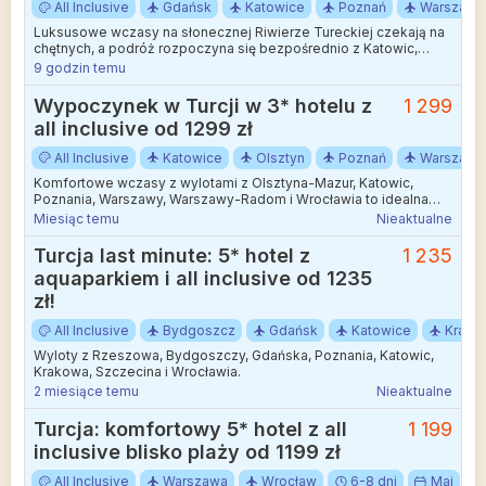
All Inclusive
Gdańsk
Katowice
Poznań
Warszawa
Luksusowe wczasy na słonecznej Riwierze Tureckiej czekają na
chętnych, a podróż rozpoczyna się bezpośrednio z Katowic,
Gdańska, Poznania i Warszawy.
9 godzin temu
Wypoczynek w Turcji w 3* hotelu z
1 299
all inclusive od 1299 zł
All Inclusive
Katowice
Olsztyn
Poznań
Warszawa
Komfortowe wczasy z wylotami z Olsztyna-Mazur, Katowic,
Poznania, Warszawy, Warszawy-Radom i Wrocławia to idealna
propozycja na letni odpoczynek w historycznym otoczeniu.
Miesiąc temu
Nieaktualne
Turcja last minute: 5* hotel z
1 235
aquaparkiem i all inclusive od 1235
zł!
All Inclusive
Bydgoszcz
Gdańsk
Katowice
Krakó
Wyloty z Rzeszowa, Bydgoszczy, Gdańska, Poznania, Katowic,
Krakowa, Szczecina i Wrocławia.
2 miesiące temu
Nieaktualne
Turcja: komfortowy 5* hotel z all
1 199
inclusive blisko plaży od 1199 zł
All Inclusive
Warszawa
Wrocław
6-8 dni
Maj