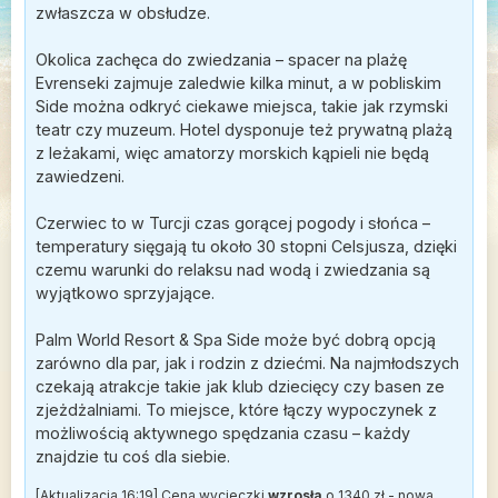
zwłaszcza w obsłudze.
Okolica zachęca do zwiedzania – spacer na plażę
Evrenseki zajmuje zaledwie kilka minut, a w pobliskim
Side można odkryć ciekawe miejsca, takie jak rzymski
teatr czy muzeum. Hotel dysponuje też prywatną plażą
z leżakami, więc amatorzy morskich kąpieli nie będą
zawiedzeni.
Czerwiec to w Turcji czas gorącej pogody i słońca –
temperatury sięgają tu około 30 stopni Celsjusza, dzięki
czemu warunki do relaksu nad wodą i zwiedzania są
wyjątkowo sprzyjające.
Palm World Resort & Spa Side może być dobrą opcją
zarówno dla par, jak i rodzin z dziećmi. Na najmłodszych
czekają atrakcje takie jak klub dziecięcy czy basen ze
zjeżdżalniami. To miejsce, które łączy wypoczynek z
możliwością aktywnego spędzania czasu – każdy
znajdzie tu coś dla siebie.
[Aktualizacja 16:19] Cena wycieczki
wzrosła
o 1340 zł - nowa