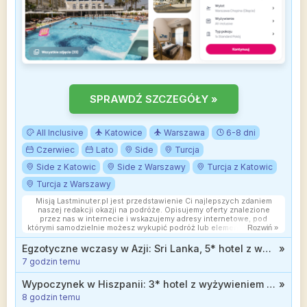
SPRAWDŹ SZCZEGÓŁY »
All Inclusive
Katowice
Warszawa
6-8 dni
Czerwiec
Lato
Side
Turcja
Side z Katowic
Side z Warszawy
Turcja z Katowic
Turcja z Warszawy
Misją Lastminuter.pl jest przedstawienie Ci najlepszych zdaniem
naszej redakcji okazji na podróże. Opisujemy oferty znalezione
przez nas w internecie i wskazujemy adresy internetowe, pod
którymi samodzielnie możesz wykupić podróż lub elementy podróży.
Rozwiń »
Ceny w artykułach są aktualne w chwili publikacji. Możemy
otrzymywać wynagrodzenie od partnerów handlowych, do których
Egzotyczne wczasy w Azji: Sri Lanka, 5* hotel z wyżywieniem i widokiem na ocean od 4268 zł
»
Cię przekierowujemy. Nie ma to wpływu na cenę Twojej wycieczki.
7 godzin temu
Powielanie publikacji zabronione.
Wypoczynek w Hiszpanii: 3* hotel z wyżywieniem niedaleko morza od 989 zł
»
8 godzin temu