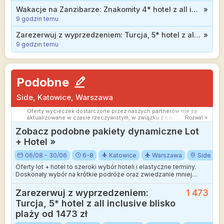
Wakacje na Zanzibarze: Znakomity 4* hotel z all inclusive soft przy plaży od 4999 zł
»
9 godzin temu
Zarezerwuj z wyprzedzeniem: Turcja, 5* hotel z all inclusive blisko plaży od 1473 zł
»
9 godzin temu
Podobne
Side, Katowice, Warszawa
Oferty wycieczek dostarczone przez naszych partnerów nie są
aktualizowane w czasie rzeczywistym, w związku z czym ceny i
Rozwiń »
dostępność ofert mogą się nieznacznie różnić od aktualnych.
Zobacz podobne pakiety dynamiczne Lot
Dokładamy wszelkich starań aby rozbieżności były jak najmniejsze.
+ Hotel »
06/08 - 30/06
6-8
Katowice
Warszawa
Side
Oferty lot + hotel to szeroki wybór hoteli i elastyczne terminy.
Doskonały wybór na krótkie podróże oraz zwiedzanie mniej
wakacyjnych kierunków.
Zarezerwuj z wyprzedzeniem:
1 473
Turcja, 5* hotel z all inclusive blisko
plaży od 1473 zł