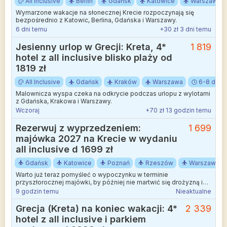
All Inclusive
Berlin
Gdańsk
Katowice
Warszawa
Wymarzone wakacje na słonecznej Krecie rozpoczynają się
bezpośrednio z Katowic, Berlina, Gdańska i Warszawy.
6 dni temu
+30 zł 3 dni temu
Jesienny urlop w Grecji: Kreta, 4*
1 819
hotel z all inclusive blisko plaży od
1819 zł
All Inclusive
Gdańsk
Kraków
Warszawa
6-8 dni
Malownicza wyspa czeka na odkrycie podczas urlopu z wylotami
z Gdańska, Krakowa i Warszawy.
Wczoraj
+70 zł 13 godzin temu
Rezerwuj z wyprzedzeniem:
1 699
majówka 2027 na Krecie w wydaniu
all inclusive d 1699 zł
Gdańsk
Katowice
Poznań
Rzeszów
Warszawa
Warto już teraz pomyśleć o wypoczynku w terminie
przyszłorocznej majówki, by później nie martwić się drożyzną i
znikającymi miejscami. Wyloty na Kretę z Gdańska, Katowic,
9 godzin temu
Nieaktualne
Poznania, Rzeszowa, Warszawy lub Wrocławia.
Grecja (Kreta) na koniec wakacji: 4*
2 339
hotel z all inclusive i parkiem