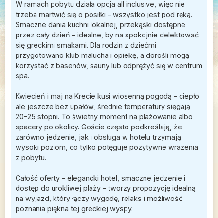
W ramach pobytu działa opcja all inclusive, więc nie
trzeba martwić się o posiłki – wszystko jest pod ręką.
Smaczne dania kuchni lokalnej, przekąski dostępne
przez cały dzień – idealne, by na spokojnie delektować
się greckimi smakami. Dla rodzin z dziećmi
przygotowano klub malucha i opiekę, a dorośli mogą
korzystać z basenów, sauny lub odprężyć się w centrum
spa.
Kwiecień i maj na Krecie kusi wiosenną pogodą – ciepło,
ale jeszcze bez upałów, średnie temperatury sięgają
20–25 stopni. To świetny moment na plażowanie albo
spacery po okolicy. Goście często podkreślają, że
zarówno jedzenie, jak i obsługa w hotelu trzymają
wysoki poziom, co tylko potęguje pozytywne wrażenia
z pobytu.
Całość oferty – elegancki hotel, smaczne jedzenie i
dostęp do urokliwej plaży – tworzy propozycję idealną
na wyjazd, który łączy wygodę, relaks i możliwość
poznania piękna tej greckiej wyspy.