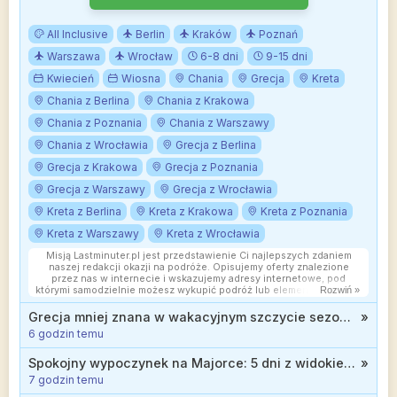
All Inclusive
Berlin
Kraków
Poznań
Warszawa
Wrocław
6-8 dni
9-15 dni
Kwiecień
Wiosna
Chania
Grecja
Kreta
Chania z Berlina
Chania z Krakowa
Chania z Poznania
Chania z Warszawy
Chania z Wrocławia
Grecja z Berlina
Grecja z Krakowa
Grecja z Poznania
Grecja z Warszawy
Grecja z Wrocławia
Kreta z Berlina
Kreta z Krakowa
Kreta z Poznania
Kreta z Warszawy
Kreta z Wrocławia
Misją Lastminuter.pl jest przedstawienie Ci najlepszych zdaniem
naszej redakcji okazji na podróże. Opisujemy oferty znalezione
przez nas w internecie i wskazujemy adresy internetowe, pod
którymi samodzielnie możesz wykupić podróż lub elementy podróży.
Rozwiń »
Ceny w artykułach są aktualne w chwili publikacji. Możemy
otrzymywać wynagrodzenie od partnerów handlowych, do których
Grecja mniej znana w wakacyjnym szczycie sezonu: Samos, 3* hotel z wyżywieniem za 2399 zł
»
Cię przekierowujemy. Nie ma to wpływu na cenę Twojej wycieczki.
6 godzin temu
Powielanie publikacji zabronione.
Spokojny wypoczynek na Majorce: 5 dni z widokiem na morze za 879 zł
»
7 godzin temu