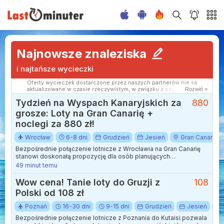
Najnowsze znaleziska
i najtańsze wycieczki
Oferty wycieczek dostarczone przez naszych partnerów nie są
aktualizowane w czasie rzeczywistym, w związku z czym ceny i
Rozwiń »
dostępność ofert mogą się nieznacznie różnić od aktualnych.
Tydzień na Wyspach Kanaryjskich za
880
Dokładamy wszelkich starań aby rozbieżności były jak najmniejsze.
grosze: Loty na Gran Canarię +
noclegi za 880 zł!
Wrocław
6-8 dni
Grudzień
Jesień
Gran Canaria
Bezpośrednie połączenie lotnicze z Wrocławia na Gran Canarię
stanowi doskonałą propozycję dla osób planujących
wypoczynek na archipelagu Wysp Kanaryjskich w okresie
49 minut temu
grudniowym. Rejsy obsługiwane są przez linię Wizz Air, która
zapewnia przelot trwający około pięciu i pół godziny, lądując w
Wow cena! Tanie loty do Gruzji z
108
samym sercu słonecznej Hiszpanii.
Polski od 108 zł
Poznań
16-30 dni
9-15 dni
Grudzień
Jesień
Bezpośrednie połączenie lotnicze z Poznania do Kutaisi pozwala