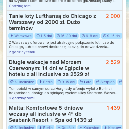
na szybkie i komfortowe dotarcie do serca gruzińskiej krainy. Lot
z Wielkopolski trwa niespełna cztery godziny, co czyni ten
Godzinę temu
kierunek niezwykle atrakcyjnym celem na jesienną wyprawę.
Tanie loty Lufthansą do Chicago z
2 000
Warszawy od 2000 zł. Dużo
terminów
Warszawa
1-5 dni
16-30 dni
6-8 dni
9-15 dni
Z Warszawy oferowane jest atrakcyjne połączenie lotnicze do
Chicago, które stanowi doskonałą okazję do odwiedzenia
Stanów Zjednoczonych Ameryki. Podróż odbywa się z jedną
2 godziny temu
przesiadką we Frankfurcie nad Menem, co pozwala na chwilę
odpoczynku przed długim rejsem przez Ocean Atlantycki.
Długie wakacje nad Morzem
2 529
Czerwonym: 14 dni w Egipcie w
hotelu z all inclusive za 2529 zł
All Inclusive
Berlin
9-15 dni
Lato
Sierpień
Wa
Ten obiekt w samym sercu Hurghady oferuje wylot z Berlina i
bezpośredni dostęp do tętniącej życiem ulicy Sheraton. Wczasy
w tym miejscu to doskonała propozycja dla osób, które chcą
3 godziny temu
poczuć rytm egipskiego kurortu, mając jednocześnie
zapewniony pełen komfort, ponieważ ta wycieczka jest w opcji
Malta: Komfortowe 5-dniowe
1 439
all inclusive. Na miejscu czekają dwa baseny zewnętrzne, w tym
wczasy all inclusive w 4* db
sekcja ze zjeżdżalniami wodnymi, która dostarcza mnóstwo
radości zarówno dzieciom, jak i dorosłym.
Seabank Resort + Spa od 1439 zł
All Inclusive
Berlin
Gdańsk
Katowice
Kraków