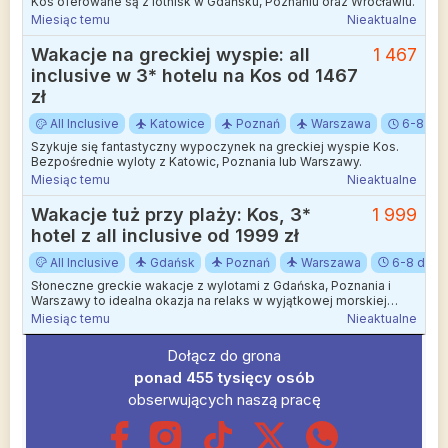
Kos oferowane są z lotnisk w Gdańsku, Poznaniu oraz Wrocławiu.
Miesiąc temu
Nieaktualne
Wakacje na greckiej wyspie: all
1 467
inclusive w 3* hotelu na Kos od 1467
zł
All Inclusive
Katowice
Poznań
Warszawa
6-8 dni
Szykuje się fantastyczny wypoczynek na greckiej wyspie Kos.
Bezpośrednie wyloty z Katowic, Poznania lub Warszawy.
Miesiąc temu
Nieaktualne
Wakacje tuż przy plaży: Kos, 3*
1 999
hotel z all inclusive od 1999 zł
All Inclusive
Gdańsk
Poznań
Warszawa
6-8 dni
Słoneczne greckie wakacje z wylotami z Gdańska, Poznania i
Warszawy to idealna okazja na relaks w wyjątkowej morskiej
scenerii.
Miesiąc temu
Nieaktualne
Dołącz do grona
ponad 455 tysięcy osób
obserwujących naszą pracę