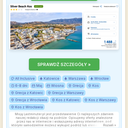
SPRAWDŹ SZCZEGÓŁY »
All Inclusive
Katowice
Warszawa
Wrocław
6-8 dni
Maj
Wiosna
Grecja
Kos
Grecja z Katowic
Grecja z Warszawy
Grecja z Wrocławia
Kos z Katowic
Kos z Warszawy
Kos z Wrocławia
Misją Lastminuter.pl jest przedstawienie Ci najlepszych zdaniem
naszej redakcji okazji na podróże. Opisujemy oferty znalezione
przez nas w internecie i wskazujemy adresy internetowe, pod
którymi samodzielnie możesz wykupić podróż lub elementy podróży.
Rozwiń »