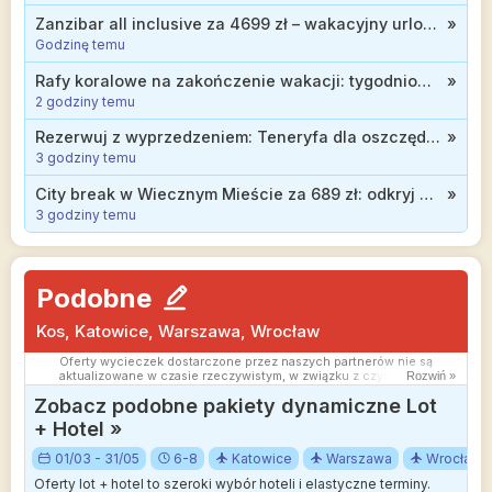
Ceny w artykułach są aktualne w chwili publikacji. Możemy
otrzymywać wynagrodzenie od partnerów handlowych, do których
Zanzibar all inclusive za 4699 zł – wakacyjny urlop marzeń w luksusowym 5* SBH Kilindini przy plaży
»
Cię przekierowujemy. Nie ma to wpływu na cenę Twojej wycieczki.
Godzinę temu
Powielanie publikacji zabronione.
Rafy koralowe na zakończenie wakacji: tygodniowe all inclusive w 3* hotelu w Egipcie od 2399 zł
»
2 godziny temu
Rezerwuj z wyprzedzeniem: Teneryfa dla oszczędnych, tydzień w hotelu z wyżywieniem od 1606 zł
»
3 godziny temu
City break w Wiecznym Mieście za 689 zł: odkryj atrakcje Rzymu w trakcie jesiennej wycieczki
»
3 godziny temu
Podobne
Kos, Katowice, Warszawa, Wrocław
Oferty wycieczek dostarczone przez naszych partnerów nie są
aktualizowane w czasie rzeczywistym, w związku z czym ceny i
Rozwiń »
dostępność ofert mogą się nieznacznie różnić od aktualnych.
Zobacz podobne pakiety dynamiczne Lot
Dokładamy wszelkich starań aby rozbieżności były jak najmniejsze.
+ Hotel »
01/03 - 31/05
6-8
Katowice
Warszawa
Wrocław
Oferty lot + hotel to szeroki wybór hoteli i elastyczne terminy.