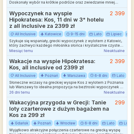
Doskonały wybór na krótkie podróże oraz zwiedzanie mniej
wakacyjnych kierunków.
Wypoczynek na wyspie
2 399
Hipokratesa: Kos, 11 dni w 3* hotelu
z all inclusive za 2399 zł
All Inclusive
Katowice
9-15 dni
Lato
Lipiec
W
Szykuje się wspaniały, grecki wypoczynek z wylotem z Katowic,
który zachwyci każdego miłośnika słońca i krystalicznie czystego
morza.
Miesiąc temu
Nieaktualne
Wakacje na wyspie Hipokratesa:
2 399
Kos, all inclusive od 2399 zł
All Inclusive
Poznań
Warszawa
6-8 dni
Lato
Słoneczne wczasy na greckiej wyspie Kos z wylotem z Poznania
lub Warszawy to idealna propozycja na beztroski wypoczynek w
kameralnej atmosferze.
26 dni temu
Nieaktualne
Wakacyjna przygoda w Grecji: Tanie
299
loty czarterowe z dużym bagażem na
Kos za 299 zł
Gdańsk
Poznań
Wrocław
6-8 dni
Lato
Lipie
Wyjątkowo atrakcyjne połączenia czarterowe na grecką wyspę