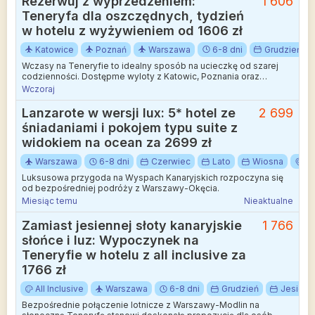
Rezerwuj z wyprzedzeniem:
1 606
Teneryfa dla oszczędnych, tydzień
w hotelu z wyżywieniem od 1606 zł
Katowice
Poznań
Warszawa
6-8 dni
Grudzień
Wczasy na Teneryfie to idealny sposób na ucieczkę od szarej
codzienności. Dostępme wyloty z Katowic, Poznania oraz
Warszawy.
Wczoraj
Lanzarote w wersji lux: 5* hotel ze
2 699
śniadaniami i pokojem typu suite z
widokiem na ocean za 2699 zł
Warszawa
6-8 dni
Czerwiec
Lato
Wiosna
Hi
Luksusowa przygoda na Wyspach Kanaryjskich rozpoczyna się
od bezpośredniej podróży z Warszawy-Okęcia.
Miesiąc temu
Nieaktualne
Zamiast jesiennej słoty kanaryjskie
1 766
słońce i luz: Wypoczynek na
Teneryfie w hotelu z all inclusive za
1766 zł
All Inclusive
Warszawa
6-8 dni
Grudzień
Jesień
Bezpośrednie połączenie lotnicze z Warszawy-Modlin na