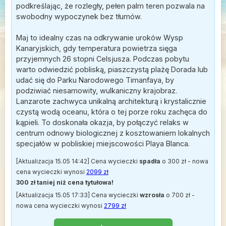
podkreślając, że rozległy, pełen palm teren pozwala na
swobodny wypoczynek bez tłumów.
Maj to idealny czas na odkrywanie uroków Wysp
Kanaryjskich, gdy temperatura powietrza sięga
przyjemnych 26 stopni Celsjusza. Podczas pobytu
warto odwiedzić pobliską, piaszczystą plażę Dorada lub
udać się do Parku Narodowego Timanfaya, by
podziwiać niesamowity, wulkaniczny krajobraz.
Lanzarote zachwyca unikalną architekturą i krystalicznie
czystą wodą oceanu, która o tej porze roku zachęca do
kąpieli. To doskonała okazja, by połączyć relaks w
centrum odnowy biologicznej z kosztowaniem lokalnych
specjałów w pobliskiej miejscowości Playa Blanca.
[Aktualizacja 15.05 14:42] Cena wycieczki
spadła
o 300 zł - nowa
cena wycieczki wynosi
2099 zł
300 zł taniej niż cena tytułowa!
[Aktualizacja 15.05 17:33] Cena wycieczki
wzrosła
o 700 zł -
nowa cena wycieczki wynosi
2799 zł