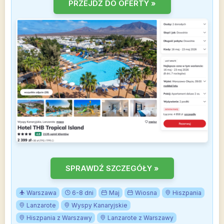
PRZEJDŹ DO OFERTY »
SPRAWDŹ SZCZEGÓŁY »
Warszawa
6-8 dni
Maj
Wiosna
Hiszpania
Lanzarote
Wyspy Kanaryjskie
Hiszpania z Warszawy
Lanzarote z Warszawy