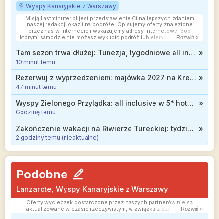
Wyspy Kanaryjskie z Warszawy
Misją Lastminuter.pl jest przedstawienie Ci najlepszych zdaniem
naszej redakcji okazji na podróże. Opisujemy oferty znalezione
przez nas w internecie i wskazujemy adresy internetowe, pod
którymi samodzielnie możesz wykupić podróż lub elementy podróży.
Rozwiń »
Ceny w artykułach są aktualne w chwili publikacji. Możemy
otrzymywać wynagrodzenie od partnerów handlowych, do których
Tam sezon trwa dłużej: Tunezja, tygodniowe all inclusive za 1826 zł
»
Cię przekierowujemy. Nie ma to wpływu na cenę Twojej wycieczki.
10 minut temu
Powielanie publikacji zabronione.
Rezerwuj z wyprzedzeniem: majówka 2027 na Krecie w wydaniu all inclusive d 1699 zł
»
47 minut temu
Wyspy Zielonego Przylądka: all inclusive w 5* hotelu nad oceanem od 3911 zł
»
Godzinę temu
Zakończenie wakacji na Riwierze Tureckiej: tydzień w hotelu z all inclusive od 1877 zł (wyloty z 10 miast)
»
2 godziny temu (nieaktualne)
Podobne
Lanzarote, Wyspy Kanaryjskie z Warszawy
Oferty wycieczek dostarczone przez naszych partnerów nie są
aktualizowane w czasie rzeczywistym, w związku z czym ceny i
Rozwiń »
dostępność ofert mogą się nieznacznie różnić od aktualnych.