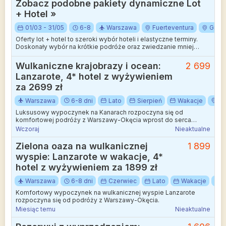
Zobacz podobne pakiety dynamiczne Lot
Dokładamy wszelkich starań aby rozbieżności były jak najmniejsze.
+ Hotel »
01/03 - 31/05
6-8
Warszawa
Fuerteventura
Gran 
Oferty lot + hotel to szeroki wybór hoteli i elastyczne terminy.
Doskonały wybór na krótkie podróże oraz zwiedzanie mniej
wakacyjnych kierunków.
Wulkaniczne krajobrazy i ocean:
2 699
Lanzarote, 4* hotel z wyżywieniem
za 2699 zł
Warszawa
6-8 dni
Lato
Sierpień
Wakacje
Hi
Luksusowy wypoczynek na Kanarach rozpoczyna się od
komfortowej podróży z Warszawy-Okęcia wprost do serca
archipelagu.
Wczoraj
Nieaktualne
Zielona oaza na wulkanicznej
1 899
wyspie: Lanzarote w wakacje, 4*
hotel z wyżywieniem za 1899 zł
Warszawa
6-8 dni
Czerwiec
Lato
Wakacje
H
Komfortowy wypoczynek na wulkanicznej wyspie Lanzarote
rozpoczyna się od podróży z Warszawy-Okęcia.
Miesiąc temu
Nieaktualne