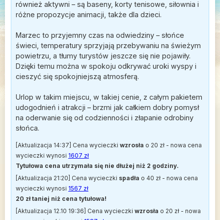
również aktywni – są baseny, korty tenisowe, siłownia i
różne propozycje animacji, także dla dzieci.
Marzec to przyjemny czas na odwiedziny – słońce
świeci, temperatury sprzyjają przebywaniu na świeżym
powietrzu, a tłumy turystów jeszcze się nie pojawiły.
Dzięki temu można w spokoju odkrywać uroki wyspy i
cieszyć się spokojniejszą atmosferą.
Urlop w takim miejscu, w takiej cenie, z całym pakietem
udogodnień i atrakcji – brzmi jak całkiem dobry pomysł
na oderwanie się od codzienności i złapanie odrobiny
słońca.
[Aktualizacja 14:37] Cena wycieczki
wzrosła
o 20 zł - nowa cena
wycieczki wynosi
1607 zł
Tytułowa cena utrzymała się nie dłużej niż 2 godziny.
[Aktualizacja 21:20] Cena wycieczki
spadła
o 40 zł - nowa cena
wycieczki wynosi
1567 zł
20 zł taniej niż cena tytułowa!
[Aktualizacja 12.10 19:36] Cena wycieczki
wzrosła
o 20 zł - nowa