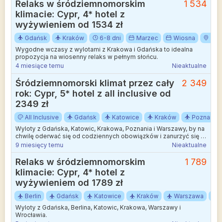
Relaks w śródziemnomorskim
1 534
klimacie: Cypr, 4* hotel z
wyżywieniem od 1534 zł
Gdańsk
Kraków
6-8 dni
Marzec
Wiosna
Cyp
Wygodne wczasy z wylotami z Krakowa i Gdańska to idealna
propozycja na wiosenny relaks w pełnym słońcu.
4 miesiące temu
Nieaktualne
Śródziemnomorski klimat przez cały
2 349
rok: Cypr, 5* hotel z all inclusive od
2349 zł
All Inclusive
Gdańsk
Katowice
Kraków
Poznań
Wyloty z Gdańska, Katowic, Krakowa, Poznania i Warszawy, by na
chwilę oderwać się od codziennych obowiązków i zanurzyć się w
krajobrazach, które naprawdę robią wrażenie. Słońce, plaże i
9 miesięcy temu
Nieaktualne
śródziemnomorska kuchnia tworzą klimat idealny na wypoczynek
– czy to w parze, z rodziną, czy solo.
Relaks w śródziemnomorskim
1 789
klimacie: Cypr, 4* hotel z
wyżywieniem od 1789 zł
Berlin
Gdańsk
Katowice
Kraków
Warszawa
Wyloty z Gdańska, Berlina, Katowic, Krakowa, Warszawy i
Wrocławia.