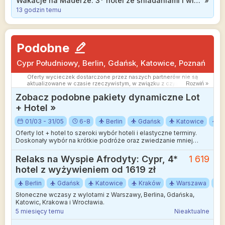
Wakacje na Maderze: 3* hotel ze śniadaniami i widokiem na ocean od 2399 zł
»
13 godzin temu
Podobne
Cypr Południowy, Berlin, Gdańsk, Katowice, Poznań
Oferty wycieczek dostarczone przez naszych partnerów nie są
aktualizowane w czasie rzeczywistym, w związku z czym ceny i
Rozwiń »
dostępność ofert mogą się nieznacznie różnić od aktualnych.
Zobacz podobne pakiety dynamiczne Lot
Dokładamy wszelkich starań aby rozbieżności były jak najmniejsze.
+ Hotel »
01/03 - 31/05
6-8
Berlin
Gdańsk
Katowice
P
Oferty lot + hotel to szeroki wybór hoteli i elastyczne terminy.
Doskonały wybór na krótkie podróże oraz zwiedzanie mniej
wakacyjnych kierunków.
Relaks na Wyspie Afrodyty: Cypr, 4*
1 619
hotel z wyżywieniem od 1619 zł
Berlin
Gdańsk
Katowice
Kraków
Warszawa
Słoneczne wczasy z wylotami z Warszawy, Berlina, Gdańska,
Katowic, Krakowa i Wrocławia.
5 miesięcy temu
Nieaktualne