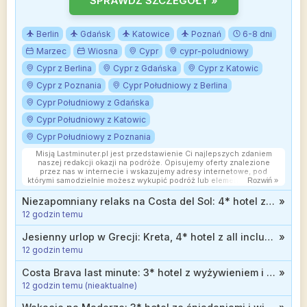
SPRAWDŹ SZCZEGÓŁY »
Berlin
Gdańsk
Katowice
Poznań
6-8 dni
Marzec
Wiosna
Cypr
cypr-poludniowy
Cypr z Berlina
Cypr z Gdańska
Cypr z Katowic
Cypr z Poznania
Cypr Południowy z Berlina
Cypr Południowy z Gdańska
Cypr Południowy z Katowic
Cypr Południowy z Poznania
Misją Lastminuter.pl jest przedstawienie Ci najlepszych zdaniem
naszej redakcji okazji na podróże. Opisujemy oferty znalezione
przez nas w internecie i wskazujemy adresy internetowe, pod
którymi samodzielnie możesz wykupić podróż lub elementy podróży.
Rozwiń »
Ceny w artykułach są aktualne w chwili publikacji. Możemy
otrzymywać wynagrodzenie od partnerów handlowych, do których
Niezapomniany relaks na Costa del Sol: 4* hotel z wyżywieniem od 2399 zł
»
Cię przekierowujemy. Nie ma to wpływu na cenę Twojej wycieczki.
12 godzin temu
Powielanie publikacji zabronione.
Jesienny urlop w Grecji: Kreta, 4* hotel z all inclusive blisko plaży od 1819 zł
»
12 godzin temu
Costa Brava last minute: 3* hotel z wyżywieniem i basenem infinity na dachu za 2328 zł
»
12 godzin temu (nieaktualne)