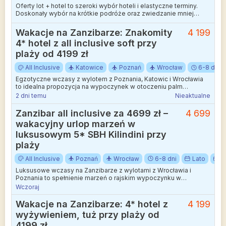
Oferty lot + hotel to szeroki wybór hoteli i elastyczne terminy.
Doskonały wybór na krótkie podróże oraz zwiedzanie mniej
wakacyjnych kierunków.
Wakacje na Zanzibarze: Znakomity
4 199
4* hotel z all inclusive soft przy
plaży od 4199 zł
All Inclusive
Katowice
Poznań
Wrocław
6-8 dni
Egzotyczne wczasy z wylotem z Poznania, Katowic i Wrocławia
to idealna propozycja na wypoczynek w otoczeniu palm
kokosowych i błękitnego oceanu.
2 dni temu
Nieaktualne
Zanzibar all inclusive za 4699 zł –
4 699
wakacyjny urlop marzeń w
luksusowym 5* SBH Kilindini przy
plaży
All Inclusive
Poznań
Wrocław
6-8 dni
Lato
S
Luksusowe wczasy na Zanzibarze z wylotami z Wrocławia i
Poznania to spełnienie marzeń o rajskim wypoczynku w
otoczeniu palm i turkusowego oceanu.
Wczoraj
Wakacje na Zanzibarze: 4* hotel z
4 199
wyżywieniem, tuż przy plaży od
4199 zł