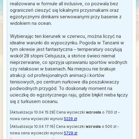
realizowana w formule all inclusive, co pozwala bez
ograniczeń cieszyć się lokalnymi przysmakami oraz
egzotycznymi drinkami serwowanymi przy basenie z
widokiem na ocean.
Wybierając ten kierunek w czerwcu, można liczyć na
idealne warunki do wypoczynku. Pogoda w Tanzanii w
tym okresie jest fantastyczna – temperatury oscylują
wokół 28 stopni Celsjusza, a słońce świeci niemal
nieprzerwanie, co sprzyja uprawianiu sportów wodnych
czy relaksowi w basenach. Na miejscu nie brakuje
atrakcji: od profesjonalnych animacji i kortów
tenisowych, po centrum nurkowe dla poszukiwaczy
podwodnych przygód. To doskonały moment na
ucieczkę do egzotycznego raju, gdzie błękit nieba łączy
się z turkusem oceanu.
[Aktualizacja 10.04 15:28] Cena wycieczki
wzrosła
o 700 zł -
nowa cena wycieczki wynosi
5229 zł
[Aktualizacja 10.04 17:16] Cena wycieczki
wzrosła
o 500 zł -
nowa cena wycieczki wynosi
5729 zł