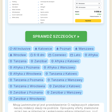
SPRAWDŹ SZCZEGÓŁY »
All Inclusive
Katowice
Poznań
Warszawa
Wrocław
6-8 dni
Czerwiec
Lato
Afryka
Tanzania
Zanzibar
Afryka z Katowic
Afryka z Poznania
Afryka z Warszawy
Afryka z Wrocławia
Tanzania z Katowic
Tanzania z Poznania
Tanzania z Warszawy
Tanzania z Wrocławia
Zanzibar z Katowic
Zanzibar z Poznania
Zanzibar z Warszawy
Zanzibar z Wrocławia
Misją Lastminuter.pl jest przedstawienie Ci najlepszych zdaniem
naszej redakcji okazji na podróże. Opisujemy oferty znalezione
przez nas w internecie i wskazujemy adresy internetowe, pod