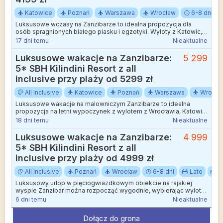
Katowice
Poznań
Warszawa
Wrocław
6-8 dni
Luksusowe wczasy na Zanzibarze to idealna propozycja dla
osób spragnionych białego piasku i egzotyki. Wyloty z Katowic,
Poznania, Warszawy lub Wrocławia.
17 dni temu
Nieaktualne
Luksusowe wakacje na Zanzibarze:
5 299
5* SBH Kilindini Resort z all
inclusive przy plaży od 5299 zł
All Inclusive
Katowice
Poznań
Warszawa
Wrocła
Luksusowe wakacje na malowniczym Zanzibarze to idealna
propozycja na letni wypoczynek z wylotem z Wrocławia, Katowic,
Poznania i Warszawy.
18 dni temu
Nieaktualne
Luksusowe wakacje na Zanzibarze:
4 999
5* SBH Kilindini Resort z all
inclusive przy plaży od 4999 zł
All Inclusive
Poznań
Wrocław
6-8 dni
Lato
S
Luksusowy urlop w pięciogwiazdkowym obiekcie na rajskiej
wyspie Zanzibar można rozpocząć wygodnie, wybierając wylot z
Poznania i Wrocławia.
6 dni temu
Nieaktualne
Dołącz do grona