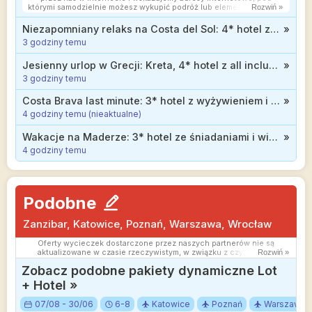
którymi samodzielnie możesz wykupić podróż lub elementy podróży.
Rozwiń »
Ceny w artykułach są aktualne w chwili publikacji. Możemy
otrzymywać wynagrodzenie od partnerów handlowych, do których
Niezapomniany relaks na Costa del Sol: 4* hotel z wyżywieniem od 2399 zł
»
Cię przekierowujemy. Nie ma to wpływu na cenę Twojej wycieczki.
3 godziny temu
Powielanie publikacji zabronione.
Jesienny urlop w Grecji: Kreta, 4* hotel z all inclusive blisko plaży od 1819 zł
»
3 godziny temu
Costa Brava last minute: 3* hotel z wyżywieniem i basenem infinity na dachu za 2328 zł
»
4 godziny temu (nieaktualne)
Wakacje na Maderze: 3* hotel ze śniadaniami i widokiem na ocean od 2399 zł
»
4 godziny temu
Podobne
Zanzibar, Katowice, Poznań, Warszawa, Wrocław
Oferty wycieczek dostarczone przez naszych partnerów nie są
aktualizowane w czasie rzeczywistym, w związku z czym ceny i
Rozwiń »
dostępność ofert mogą się nieznacznie różnić od aktualnych.
Zobacz podobne pakiety dynamiczne Lot
Dokładamy wszelkich starań aby rozbieżności były jak najmniejsze.
+ Hotel »
07/08 - 30/06
6-8
Katowice
Poznań
Warszawa